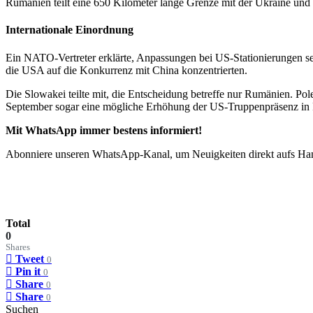
Rumänien teilt eine 650 Kilometer lange Grenze mit der Ukraine und h
Internationale Einordnung
Ein NATO-Vertreter erklärte, Anpassungen bei US-Stationierungen sei
die USA auf die Konkurrenz mit China konzentrierten.
Die Slowakei teilte mit, die Entscheidung betreffe nur Rumänien. Po
September sogar eine mögliche Erhöhung der US-Truppenpräsenz in Po
Mit WhatsApp immer bestens informiert!
Abonniere unseren WhatsApp-Kanal, um Neuigkeiten direkt aufs Hand
Total
0
Shares
Tweet
0
Pin it
0
Share
0
Share
0
Suchen