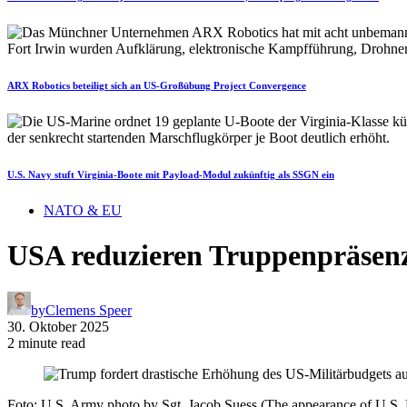
ARX Robotics beteiligt sich an US-Großübung Project Convergence
U.S. Navy stuft Virginia-Boote mit Payload-Modul zukünftig als SSGN ein
NATO & EU
USA reduzieren Truppenpräsen
by
Clemens Speer
30. Oktober 2025
2 minute read
Foto: U.S. Army photo by Sgt. Jacob Suess (The appearance of U.S.