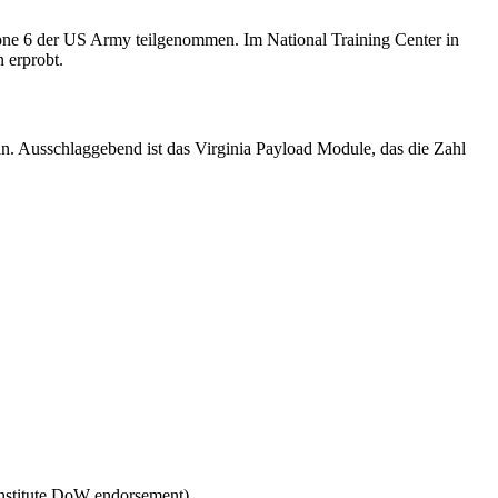
onstitute DoW endorsement)