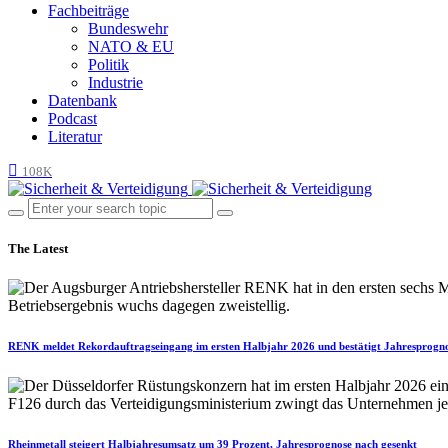
Fachbeiträge
Bundeswehr
NATO & EU
Politik
Industrie
Datenbank
Podcast
Literatur
108K
The Latest
RENK meldet Rekordauftragseingang im ersten Halbjahr 2026 und bestätigt Jahresprogn
Rheinmetall steigert Halbjahresumsatz um 39 Prozent, Jahresprognose nach gesenkt