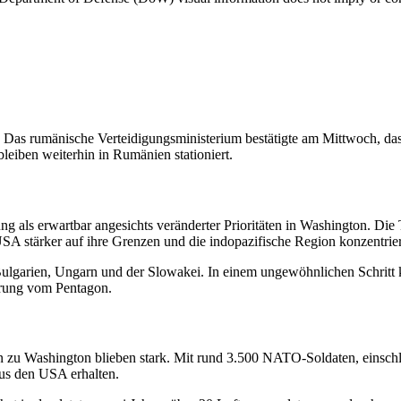
 Das rumänische Verteidigungsministerium bestätigte am Mittwoch, das
leiben weiterhin in Rumänien stationiert.
g als erwartbar angesichts veränderter Prioritäten in Washington. Di
SA stärker auf ihre Grenzen und die indopazifische Region konzentrie
ulgarien, Ungarn und der Slowakei. In einem ungewöhnlichen Schritt kr
lärung vom Pentagon.
 zu Washington blieben stark. Mit rund 3.500 NATO-Soldaten, einschlie
aus den USA erhalten.