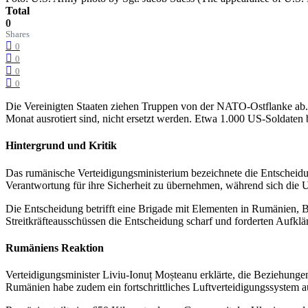
Total
0
Shares
0
0
0
0
Die Vereinigten Staaten ziehen Truppen von der NATO-Ostflanke ab.
Monat ausrotiert sind, nicht ersetzt werden. Etwa 1.000 US-Soldaten b
Hintergrund und Kritik
Das rumänische Verteidigungsministerium bezeichnete die Entscheidun
Verantwortung für ihre Sicherheit zu übernehmen, während sich die U
Die Entscheidung betrifft eine Brigade mit Elementen in Rumänien, B
Streitkräfteausschüssen die Entscheidung scharf und forderten Aufk
Rumäniens Reaktion
Verteidigungsminister Liviu-Ionuț Moșteanu erklärte, die Beziehungen
Rumänien habe zudem ein fortschrittliches Luftverteidigungssystem 