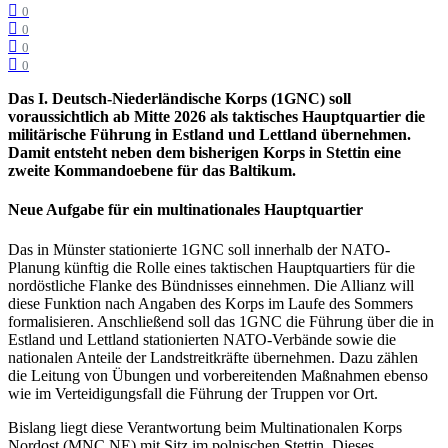
0
0
0
0
Das I. Deutsch-Niederländische Korps (1GNC) soll
voraussichtlich ab Mitte 2026 als taktisches Hauptquartier die
militärische Führung in Estland und Lettland übernehmen.
Damit entsteht neben dem bisherigen Korps in Stettin eine
zweite Kommandoebene für das Baltikum.
Neue Aufgabe für ein multinationales Hauptquartier
Das in Münster stationierte 1GNC soll innerhalb der NATO-
Planung künftig die Rolle eines taktischen Hauptquartiers für die
nordöstliche Flanke des Bündnisses einnehmen. Die Allianz will
diese Funktion nach Angaben des Korps im Laufe des Sommers
formalisieren. Anschließend soll das 1GNC die Führung über die in
Estland und Lettland stationierten NATO-Verbände sowie die
nationalen Anteile der Landstreitkräfte übernehmen. Dazu zählen
die Leitung von Übungen und vorbereitenden Maßnahmen ebenso
wie im Verteidigungsfall die Führung der Truppen vor Ort.
Bislang liegt diese Verantwortung beim Multinationalen Korps
Nordost (MNC NE) mit Sitz im polnischen Stettin. Dieses