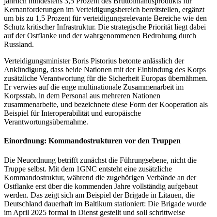
jährlich mindestens 3,5 Prozent des Bruttoinlandsprodukts für
Kernanforderungen im Verteidigungsbereich bereitstellen, ergänzt
um bis zu 1,5 Prozent für verteidigungsrelevante Bereiche wie den
Schutz kritischer Infrastruktur. Die strategische Priorität liegt dabei
auf der Ostflanke und der wahrgenommenen Bedrohung durch
Russland.
Verteidigungsminister Boris Pistorius betonte anlässlich der
Ankündigung, dass beide Nationen mit der Einbindung des Korps
zusätzliche Verantwortung für die Sicherheit Europas übernähmen.
Er verwies auf die enge multinationale Zusammenarbeit im
Korpsstab, in dem Personal aus mehreren Nationen
zusammenarbeite, und bezeichnete diese Form der Kooperation als
Beispiel für Interoperabilität und europäische
Verantwortungsübernahme.
Einordnung: Kommandostrukturen vor den Truppen
Die Neuordnung betrifft zunächst die Führungsebene, nicht die
Truppe selbst. Mit dem 1GNC entsteht eine zusätzliche
Kommandostruktur, während die zugehörigen Verbände an der
Ostflanke erst über die kommenden Jahre vollständig aufgebaut
werden. Das zeigt sich am Beispiel der Brigade in Litauen, die
Deutschland dauerhaft im Baltikum stationiert: Die Brigade wurde
im April 2025 formal in Dienst gestellt und soll schrittweise