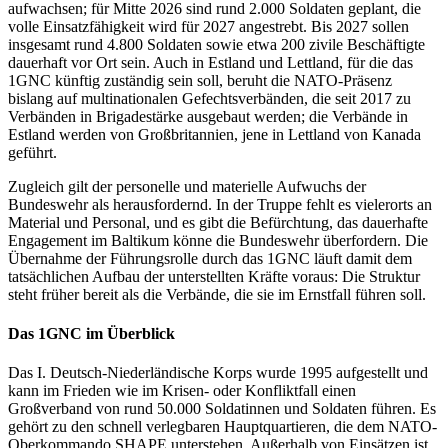
aufwachsen; für Mitte 2026 sind rund 2.000 Soldaten geplant, die
volle Einsatzfähigkeit wird für 2027 angestrebt. Bis 2027 sollen
insgesamt rund 4.800 Soldaten sowie etwa 200 zivile Beschäftigte
dauerhaft vor Ort sein. Auch in Estland und Lettland, für die das
1GNC künftig zuständig sein soll, beruht die NATO-Präsenz
bislang auf multinationalen Gefechtsverbänden, die seit 2017 zu
Verbänden in Brigadestärke ausgebaut werden; die Verbände in
Estland werden von Großbritannien, jene in Lettland von Kanada
geführt.
Zugleich gilt der personelle und materielle Aufwuchs der
Bundeswehr als herausfordernd. In der Truppe fehlt es vielerorts an
Material und Personal, und es gibt die Befürchtung, das dauerhafte
Engagement im Baltikum könne die Bundeswehr überfordern. Die
Übernahme der Führungsrolle durch das 1GNC läuft damit dem
tatsächlichen Aufbau der unterstellten Kräfte voraus: Die Struktur
steht früher bereit als die Verbände, die sie im Ernstfall führen soll.
Das 1GNC im Überblick
Das I. Deutsch-Niederländische Korps wurde 1995 aufgestellt und
kann im Frieden wie im Krisen- oder Konfliktfall einen
Großverband von rund 50.000 Soldatinnen und Soldaten führen. Es
gehört zu den schnell verlegbaren Hauptquartieren, die dem NATO-
Oberkommando SHAPE unterstehen. Außerhalb von Einsätzen ist