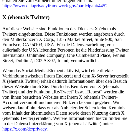
erhalten Sie vom Anbieter unter folgendem Link:
https://www.dataprivacyframework.gov/participant/4452
.
X (ehemals Twitter)
Auf dieser Website sind Funktionen des Dienstes X (ehemals
Twitter) eingebunden. Diese Funktionen werden angeboten durch
den Mutterkonzern X Corp., 1355 Market Street, Suite 900, San
Francisco, CA 94103, USA. Für die Datenverarbeitung von
außerhalb der USA lebenden Personen ist die Niederlassung Twitter
International Unlimited Company, One Cumberland Place, Fenian
Street, Dublin 2, D02 AX07, Irland, verantwortlich.
Wenn das Social-Media-Element aktiv ist, wird eine direkte
Verbindung zwischen Ihrem Endgerät und dem X-Server hergestellt.
X (ehemals Twitter) erhält dadurch Informationen über den Besuch
dieser Website durch Sie. Durch das Benutzen von X (ehemals
Twitter) und der Funktion „Re-Tweet“ bzw. „Repost“ werden die
von Ihnen besuchten Websites mit Ihrem X (ehemals Twitter)-
Account verknüpft und anderen Nutzern bekannt gegeben. Wir
weisen darauf hin, dass wir als Anbieter der Seiten keine Kenntnis
vom Inhalt der übermittelten Daten sowie deren Nutzung durch X
(ehemals Twitter) erhalten. Weitere Informationen hierzu finden Sie
in der Datenschutzerklärung von X (ehemals Twitter) unter:
https://x.com/de/privacy
.