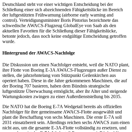
Deutschland steht vor einer wichtigen Entscheidung bei der
Schließung einer sich abzeichnenden Fähigkeitslücke im Bereich
der luftgestützten Frühwarnung (airborne early warning and
control). Verteidigungsminister Boris Pistorius bezeichnete das
schwedische AWACS-Flugzeug GlobalEye von Saab als den
aktuellen Favoriten für die Schließung dieser Fähigkeitslücke,
betonte jedoch, dass noch keine endgültige Entscheidung getroffen
wurde.
Hintergrund der AWACS-Nachfolge
Die Diskussion um einen Nachfolger entsteht, weil die NATO plant,
ihre Flotte von Boeing E-3A AWACS-Flugzeugen außer Dienst zu
stellen, die jahrzehntelang vom Stützpunkt Geilenkirchen aus
operiert haben. Diese in die Jahre gekommenen Maschinen, die auf
der Boeing 707 basieren, haben dem Bündnis strategische
luftgestützte Überwachung ermöglicht, aber ihr Alter und steigende
Wartungskosten zwingen zu einer Außerdienststellung bis 2035.
Die NATO hat die Boeing E-7A Wedgetail bereits als offiziellen
Nachfolger für ihre gemeinsame AWACS-Flotte ausgewählt und
plant die Beschaffung von sechs Maschinen. Die erste E-7A soll
2031 einsatzbereit sein. Allerdings reichen sechs AWACS zum einen
nicht aus, um die gesamte E-3A-Flotte vollständig zu ersetzen, und