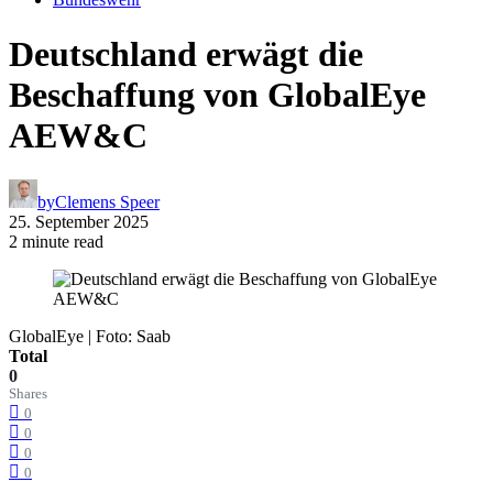
Deutschland erwägt die
Beschaffung von GlobalEye
AEW&C
by
Clemens Speer
25. September 2025
2 minute read
GlobalEye | Foto: Saab
Total
0
Shares
0
0
0
0