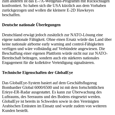
zum anderen ist das E-7A-Wedgetail-Programm mit Rückschlägen
konfrontiert. So haben sich die USA kürzlich aus dem Vorhaben
zurückgezogen und wollen die kleinere E-2D Hawkeyes
beschaffen.
Deutsche nationale Überlegungen
Deutschland erwägt jedoch zusätzlich zur NATO-Lösung eine
eigene nationale Fähigkeit. Ohne einen Ersatz würde das Land über
keine nationale airborne early warning and control-Fähigkeiten
verfügen und wäre vollständig auf Verbündete angewiesen. Die
Beschaffung einer eigenen Plattform würde nicht nur zur NATO-
Bereitschaft beitragen, sondern auch ein stärkeres nationales
Engagement für die kollektive Verteidigung signalisieren.
Technische Eigenschaften der GlobalEye
Das GlobalEye-System basiert auf dem Geschäftsflugzeug
Bombardier Global 6000/6500 und ist mit dem fortschrittlichen
Erieye-ER-Radar ausgestattet. Es kann zur Überwachung des
Luftraums, des Seeraums und des Bodens eingesetzt werden.
GlobalEye ist bereits in Schweden sowie in den Vereinigten
Arabischen Emiraten im Einsatz und wurde zudem von weiteren
Kunden bestellt.