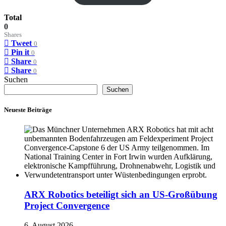
Total
0
Shares
Tweet
0
Pin it
0
Share
0
Share
0
Suchen
Suchen
Neueste Beiträge
ARX Robotics beteiligt sich an US-Großübung
Project Convergence
6. August 2026