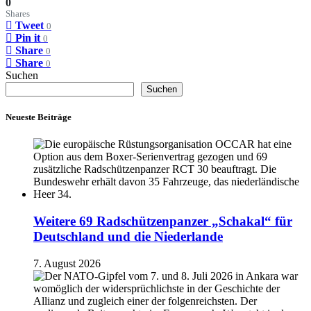
0
Shares
Tweet
0
Pin it
0
Share
0
Share
0
Suchen
Suchen
Neueste Beiträge
Weitere 69 Radschützenpanzer „Schakal“ für
Deutschland und die Niederlande
7. August 2026