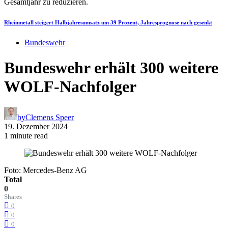
Rheinmetall steigert Halbjahresumsatz um 39 Prozent, Jahresprognose nach gesenkt
Bundeswehr
Bundeswehr erhält 300 weitere
WOLF-Nachfolger
by
Clemens Speer
19. Dezember 2024
1 minute read
Foto: Mercedes-Benz AG
Total
0
Shares
0
0
0