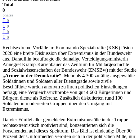
Total
0
Shares
0
0
0
0
Rechtsextreme Vorfälle im Kommando Spezialkräfte (KSK) lösten
2020 eine breite Diskussion über Extremismus in der Bundeswehr
aus. Daraufhin beauftragte die damalige Verteidigungsministerin
Annegret Kramp-Karrenbauer das Zentrum für Militärgeschichte
und Sozialwissenschaften der Bundeswehr (ZMSBw) mit der Studie
„Armee in der Demokratie“
. Mehr als 4 300 zufällig ausgewählte
Soldatinnen und Soldaten aller Dienstgrade sowie zivile
Beschäftigte wurden anonym zu ihren politischen Einstellungen
befragt; eine Vergleichsstichprobe von gut 4 600 Bürgerinnen und
Bürgern diente als Referenz. Zusätzlich diskutierten rund 100
Soldaten in moderierten Gruppen über den Umgang mit
Extremismus.
Da vier Fünftel aller gemeldeten Extremismusfälle in der Truppe
rechtsextremistisch motiviert sind, konzentrierten sich die
Forschenden auf dieses Spektrum. Das Bild ist eindeutig: Über 90
Prozent der Uniformierten verorten sich in der politischen Mitte, nur