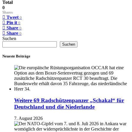
Total
0
Shares
Tweet
0
Pin it
0
Share
0
Share
0
Suchen
Suchen
Neueste Beiträge
Weitere 69 Radschützenpanzer „Schakal“ für
Deutschland und die Niederlande
7. August 2026