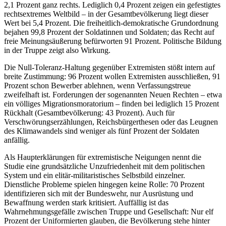
2,1 Prozent ganz rechts. Lediglich 0,4 Prozent zeigen ein gefestigtes
rechtsextremes Weltbild – in der Gesamtbevölkerung liegt dieser
Wert bei 5,4 Prozent. Die freiheitlich-demokratische Grundordnung
bejahen 99,8 Prozent der Soldatinnen und Soldaten; das Recht auf
freie Meinungsäußerung befürworten 91 Prozent. Politische Bildung
in der Truppe zeigt also Wirkung.
Die Null-Toleranz-Haltung gegenüber Extremisten stößt intern auf
breite Zustimmung: 96 Prozent wollen Extremisten ausschließen, 91
Prozent schon Bewerber ablehnen, wenn Verfassungstreue
zweifelhaft ist. Forderungen der sogenannten Neuen Rechten – etwa
ein völliges Migrationsmoratorium – finden bei lediglich 15 Prozent
Rückhalt (Gesamtbevölkerung: 43 Prozent). Auch für
Verschwörungserzählungen, Reichsbürgerthesen oder das Leugnen
des Klimawandels sind weniger als fünf Prozent der Soldaten
anfällig.
Als Haupterklärungen für extremistische Neigungen nennt die
Studie eine grundsätzliche Unzufriedenheit mit dem politischen
System und ein elitär-militaristisches Selbstbild einzelner.
Dienstliche Probleme spielen hingegen keine Rolle: 70 Prozent
identifizieren sich mit der Bundeswehr, nur Ausrüstung und
Bewaffnung werden stark kritisiert. Auffällig ist das
Wahrnehmungsgefälle zwischen Truppe und Gesellschaft: Nur elf
Prozent der Uniformierten glauben, die Bevölkerung stehe hinter