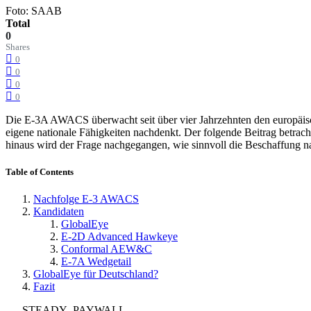
Foto: SAAB
Total
0
Shares
0
0
0
0
Die E-3A AWACS überwacht seit über vier Jahrzehnten den europäisc
eigene nationale Fähigkeiten nachdenkt. Der folgende Beitrag betrac
hinaus wird der Frage nachgegangen, wie sinnvoll die Beschaffung
Table of Contents
Nachfolge E-3 AWACS
Kandidaten
GlobalEye
E-2D Advanced Hawkeye
Conformal AEW&C
E-7A Wedgetail
GlobalEye für Deutschland?
Fazit
___STEADY_PAYWALL___