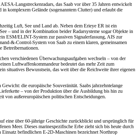
n AESA-Langstreckenradars, das Saab vor über 35 Jahren entwickelt
 und in komplexem Gelände (sogenanntem Clutter) und erlaubt die
hzeitig Luft, See und Land ab. Neben dem Erieye ER ist ein
r See – und in der Kombination beider Radarsysteme sogar Objekte in
, ein ESM/ELINT-System zur passiven Signalerfassung, AIS zur
ommand-&-Control-System von Saab zu einem klaren, gemeinsamen
e Betreibernationen.
 zwischen verschiedenen Überwachungsaufgaben wechseln – von der
r einen Luftwaffenkommandeur bedeutet das mehr Zeit zum
n situatives Bewusstsein, das weit über die Reichweite ihrer eigenen
 Gewicht: die europäische Souveränität. Saabs jahrzehntelange
Lieferkette – von der Produktion über die Ausbildung bis hin zu
it von außereuropäischen politischen Entscheidungen.
ine über 60-jährige Geschichte zurückblickt und ursprünglich für
nen Meer. Dieses marinespezifische Erbe zieht sich bis heute durch
en Einsatz befindlichen E-2D-Maschinen bezeichnet Northrop