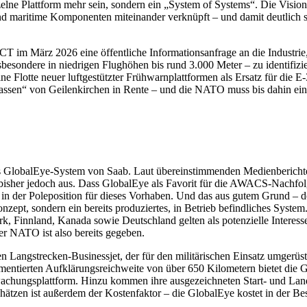
ne Plattform mehr sein, sondern ein „System of Systems“. Die Visio
d maritime Komponenten miteinander verknüpft – und damit deutlich sc
CT im März 2026 eine öffentliche Informationsanfrage an die Industr
besondere in niedrigen Flughöhen bis rund 3.000 Meter – zu identifiz
ne Flotte neuer luftgestützter Frühwarnplattformen als Ersatz für die E
tassen“ von Geilenkirchen in Rente – und die NATO muss bis dahin eine
 GlobalEye-System von Saab. Laut übereinstimmenden Medienberichte
 bisher jedoch aus. Dass GlobalEye als Favorit für die AWACS-Nachfolge 
ch in der Poleposition für dieses Vorhaben. Und das aus gutem Grund –
zept, sondern ein bereits produziertes, in Betrieb befindliches System
 Finnland, Kanada sowie Deutschland gelten als potenzielle Interes
er NATO ist also bereits gegeben.
Langstrecken-Businessjet, der für den militärischen Einsatz umgerüst
umentierten Aufklärungsreichweite von über 650 Kilometern bietet die
chungsplattform. Hinzu kommen ihre ausgezeichneten Start- und Lande
schätzen ist außerdem der Kostenfaktor – die GlobalEye kostet in der B