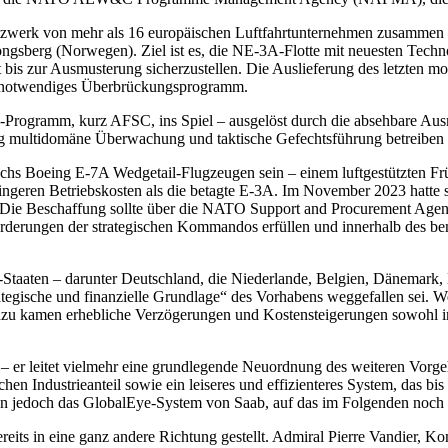
tzwerk von mehr als 16 europäischen Luftfahrtunternehmen zusammen –
ngsberg (Norwegen). Ziel ist es, die NE-3A-Flotte mit neuesten Techn
t bis zur Ausmusterung sicherzustellen. Die Auslieferung des letzten mo
in notwendiges Überbrückungsprogramm.
l-Programm, kurz AFSC, ins Spiel – ausgelöst durch die absehbare A
ig multidomäne Überwachung und taktische Gefechtsführung betreiben 
 sechs Boeing E-7A Wedgetail-Flugzeugen sein – einem luftgestützten 
ingeren Betriebskosten als die betagte E-3A. Im November 2023 hatte
s. Die Beschaffung sollte über die NATO Support and Procurement Age
rderungen der strategischen Kommandos erfüllen und innerhalb des benö
aaten – darunter Deutschland, die Niederlande, Belgien, Dänemark,
tegische und finanzielle Grundlage“ des Vorhabens weggefallen sei. We
u kamen erhebliche Verzögerungen und Kostensteigerungen sowohl im
 – er leitet vielmehr eine grundlegende Neuordnung des weiteren Vorge
en Industrieanteil sowie ein leiseres und effizienteres System, das bi
chen jedoch das GlobalEye-System von Saab, auf das im Folgenden noch
reits in eine ganz andere Richtung gestellt. Admiral Pierre Vandier