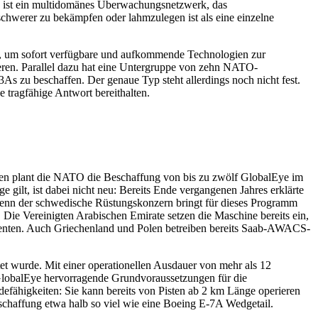
n ist ein multidomänes Überwachungsnetzwerk, das
hwerer zu bekämpfen oder lahmzulegen ist als eine einzelne
ie, um sofort verfügbare und aufkommende Technologien zur
ieren. Parallel dazu hat eine Untergruppe von zehn NATO-
-3As zu beschaffen. Der genaue Typ steht allerdings noch nicht fest.
 tragfähige Antwort bereithalten.
n plant die NATO die Beschaffung von bis zu zwölf GlobalEye im
gilt, ist dabei nicht neu: Bereits Ende vergangenen Jahres erklärte
 denn der schwedische Rüstungskonzern bringt für dieses Programm
. Die Vereinigten Arabischen Emirate setzen die Maschine bereits ein,
senten. Auch Griechenland und Polen betreiben bereits Saab-AWACS-
et wurde. Mit einer operationellen Ausdauer von mehr als 12
 GlobalEye hervorragende Grundvoraussetzungen für die
fähigkeiten: Sie kann bereits von Pisten ab 2 km Länge operieren
eschaffung etwa halb so viel wie eine Boeing E-7A Wedgetail.