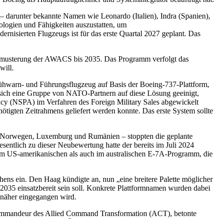
 darunter bekannte Namen wie Leonardo (Italien), Indra (Spanien),
ologien und Fähigkeiten auszustatten, um
dernisierten Flugzeugs ist für das erste Quartal 2027 geplant. Das
usmusterung der AWACS bis 2035. Das Programm verfolgt das
will.
Frühwarn- und Führungsflugzeug auf Basis der Boeing-737-Plattform,
 sich eine Gruppe von NATO-Partnern auf diese Lösung geeinigt,
ncy (NSPA) im Verfahren des Foreign Military Sales abgewickelt
tigten Zeitrahmens geliefert werden konnte. Das erste System sollte
 Norwegen, Luxemburg und Rumänien – stoppten die geplante
sentlich zu dieser Neubewertung hatte der bereits im Juli 2024
 US-amerikanischen als auch im australischen E-7A-Programm, die
hens ein. Den Haag kündigte an, nun „eine breitere Palette möglicher
s 2035 einsatzbereit sein soll. Konkrete Plattformnamen wurden dabei
 näher eingegangen wird.
, Kommandeur des Allied Command Transformation (ACT), betonte