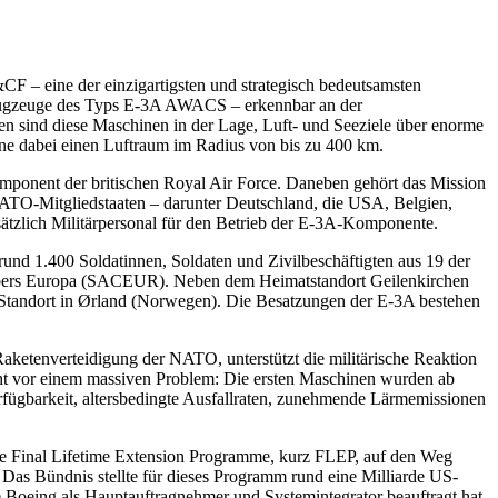
– eine der einzigartigsten und strategisch bedeutsamsten
 Flugzeuge des Typs E-3A AWACS – erkennbar an der
en sind diese Maschinen in der Lage, Luft- und Seeziele über enorme
ine dabei einen Luftraum im Radius von bis zu 400 km.
ponent der britischen Royal Air Force. Daneben gehört das Mission
ATO-Mitgliedstaaten – darunter Deutschland, die USA, Belgien,
tzlich Militärpersonal für den Betrieb der E-3A-Komponente.
e rund 1.400 Soldatinnen, Soldaten und Zivilbeschäftigten aus 19 der
habers Europa (SACEUR). Neben dem Heimatstandort Geilenkirchen
n Standort in Ørland (Norwegen). Die Besatzungen der E-3A bestehen
aketenverteidigung der NATO, unterstützt die militärische Reaktion
teht vor einem massiven Problem: Die ersten Maschinen wurden ab
erfügbarkeit, altersbedingte Ausfallraten, zunehmende Lärmemissionen
te Final Lifetime Extension Programme, kurz FLEP, auf den Weg
 Das Bündnis stellte für dieses Programm rund eine Milliarde US-
eing als Hauptauftragnehmer und Systemintegrator beauftragt hat.