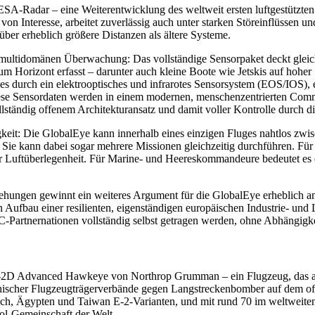
SA-Radar – eine Weiterentwicklung des weltweit ersten luftgestützte
e von Interesse, arbeitet zuverlässig auch unter starken Störeinflüssen
ber erheblich größere Distanzen als ältere Systeme.
r multidomänen Überwachung: Das vollständige Sensorpaket deckt gleic
um Horizont erfasst – darunter auch kleine Boote wie Jetskis auf hohe
ies durch ein elektrooptisches und infrarotes Sensorsystem (EOS/IOS)
 diese Sensordaten werden in einem modernen, menschenzentrierten C
ständig offenem Architekturansatz und damit voller Kontrolle durch di
ähigkeit: Die GlobalEye kann innerhalb eines einzigen Fluges nahtlos
ie kann dabei sogar mehrere Missionen gleichzeitig durchführen. Fü
r Luftüberlegenheit. Für Marine- und Heereskommandeure bedeutet es ei
ehungen gewinnt ein weiteres Argument für die GlobalEye erheblich an
 Aufbau einer resilienten, eigenständigen europäischen Industrie- und 
Partnernationen vollständig selbst getragen werden, ohne Abhängigke
D Advanced Hawkeye von Northrop Grumman – ein Flugzeug, das auf e
ischer Flugzeugträgerverbände gegen Langstreckenbomber auf dem offe
eich, Ägypten und Taiwan E-2-Varianten, und mit rund 70 im weltweit
l-Gemeinschaft der Welt.