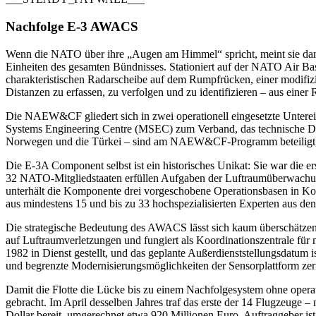
Nachfolge E-3 AWACS
Wenn die NATO über ihre „Augen am Himmel“ spricht, meint sie dam
Einheiten des gesamten Bündnisses. Stationiert auf der NATO Air B
charakteristischen Radarscheibe auf dem Rumpfrücken, einer modifiz
Distanzen zu erfassen, zu verfolgen und zu identifizieren – aus ein
Die NAEW&CF gliedert sich in zwei operationell eingesetzte Untere
Systems Engineering Centre (MSEC) zum Verband, das technische Die
Norwegen und die Türkei – sind am NAEW&CF-Programm beteiligt, un
Die E-3A Component selbst ist ein historisches Unikat: Sie war die er
32 NATO-Mitgliedstaaten erfüllen Aufgaben der Luftraumüberwachu
unterhält die Komponente drei vorgeschobene Operationsbasen in Kon
aus mindestens 15 und bis zu 33 hochspezialisierten Experten aus de
Die strategische Bedeutung des AWACS lässt sich kaum überschätzen: 
auf Luftraumverletzungen und fungiert als Koordinationszentrale für
1982 in Dienst gestellt, und das geplante Außerdienststellungsdatum 
und begrenzte Modernisierungsmöglichkeiten der Sensorplattform zermü
Damit die Flotte die Lücke bis zu einem Nachfolgesystem ohne oper
gebracht. Im April desselben Jahres traf das erste der 14 Flugzeuge 
Dollar bereit, umgerechnet etwa 920 Millionen Euro. Auftraggebe