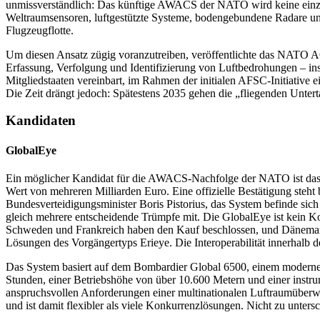
unmissverständlich: Das künftige AWACS der NATO wird keine einzel
Weltraumsensoren, luftgestützte Systeme, bodengebundene Radare un
Flugzeugflotte.
Um diesen Ansatz zügig voranzutreiben, veröffentlichte das NATO A
Erfassung, Verfolgung und Identifizierung von Luftbedrohungen – ins
Mitgliedstaaten vereinbart, im Rahmen der initialen AFSC-Initiative ei
Die Zeit drängt jedoch: Spätestens 2035 gehen die „fliegenden Unter
Kandidaten
GlobalEye
Ein möglicher Kandidat für die AWACS-Nachfolge der NATO ist das
Wert von mehreren Milliarden Euro. Eine offizielle Bestätigung steht
Bundesverteidigungsminister Boris Pistorius, das System befinde si
gleich mehrere entscheidende Trümpfe mit. Die GlobalEye ist kein Kon
Schweden und Frankreich haben den Kauf beschlossen, und Dänemark,
Lösungen des Vorgängertyps Erieye. Die Interoperabilität innerhalb d
Das System basiert auf dem Bombardier Global 6500, einem modernen 
Stunden, einer Betriebshöhe von über 10.600 Metern und einer instr
anspruchsvollen Anforderungen einer multinationalen Luftraumüberwa
und ist damit flexibler als viele Konkurrenzlösungen. Nicht zu unter