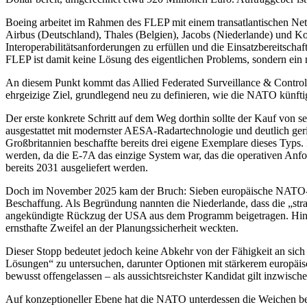
Boeing arbeitet im Rahmen des FLEP mit einem transatlantischen Ne
Airbus (Deutschland), Thales (Belgien), Jacobs (Niederlande) und Ko
Interoperabilitätsanforderungen zu erfüllen und die Einsatzbereitschaf
FLEP ist damit keine Lösung des eigentlichen Problems, sondern e
An diesem Punkt kommt das Allied Federated Surveillance & Contro
ehrgeizige Ziel, grundlegend neu zu definieren, wie die NATO künft
Der erste konkrete Schritt auf dem Weg dorthin sollte der Kauf von
ausgestattet mit modernster AESA-Radartechnologie und deutlich ger
Großbritannien beschaffte bereits drei eigene Exemplare dieses Typ
werden, da die E-7A das einzige System war, das die operativen Anfo
bereits 2031 ausgeliefert werden.
Doch im November 2025 kam der Bruch: Sieben europäische NATO-St
Beschaffung. Als Begründung nannten die Niederlande, dass die „stra
angekündigte Rückzug der USA aus dem Programm beigetragen. Hinz
ernsthafte Zweifel an der Planungssicherheit weckten.
Dieser Stopp bedeutet jedoch keine Abkehr von der Fähigkeit an sich
Lösungen“ zu untersuchen, darunter Optionen mit stärkerem europäisch
bewusst offengelassen – als aussichtsreichster Kandidat gilt inzwis
Auf konzeptioneller Ebene hat die NATO unterdessen die Weichen be