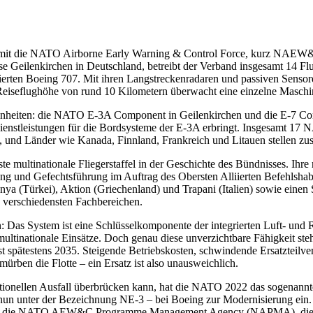
it die NATO Airborne Early Warning & Control Force, kurz NAEW&CF 
ase Geilenkirchen in Deutschland, betreibt der Verband insgesamt 14
ierten Boeing 707. Mit ihren Langstreckenradaren und passiven Sensor
er Reiseflughöhe von rund 10 Kilometern überwacht eine einzelne Masch
inheiten: die NATO E-3A Component in Geilenkirchen und die E-7 Com
nstleistungen für die Bordsysteme der E-3A erbringt. Insgesamt 17 N
d Länder wie Kanada, Finnland, Frankreich und Litauen stellen zusä
ste multinationale Fliegerstaffel in der Geschichte des Bündnisses. Ihr
ng und Gefechtsführung im Auftrag des Obersten Alliierten Befehls
ya (Türkei), Aktion (Griechenland) und Trapani (Italien) sowie eine
n verschiedensten Fachbereichen.
Das System ist eine Schlüsselkomponente der integrierten Luft- und R
 multinationale Einsätze. Doch genau diese unverzichtbare Fähigkeit s
ist spätestens 2035. Steigende Betriebskosten, schwindende Ersatzteilv
rben die Flotte – ein Ersatz ist also unausweichlich.
ationellen Ausfall überbrücken kann, hat die NATO 2022 das sogenann
– nun unter der Bezeichnung NE-3 – bei Boeing zur Modernisierung ein.
r ist die NATO AEW&C Programme Management Agency (NAPMA), die Bo