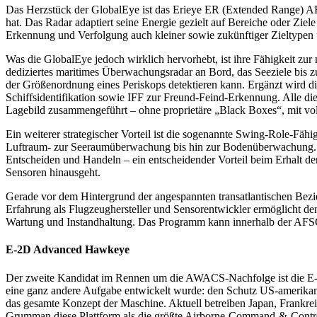
Das Herzstück der GlobalEye ist das Erieye ER (Extended Range) AE
hat. Das Radar adaptiert seine Energie gezielt auf Bereiche oder Ziel
Erkennung und Verfolgung auch kleiner sowie zukünftiger Zieltypen ü
Was die GlobalEye jedoch wirklich hervorhebt, ist ihre Fähigkeit zu
dediziertes maritimes Überwachungsradar an Bord, das Seeziele bis z
der Größenordnung eines Periskops detektieren kann. Ergänzt wird d
Schiffsidentifikation sowie IFF zur Freund-Feind-Erkennung. Alle
Lagebild zusammengeführt – ohne proprietäre „Black Boxes“, mit voll
Ein weiterer strategischer Vorteil ist die sogenannte Swing-Role-F
Luftraum- zur Seeraumüberwachung bis hin zur Bodenüberwachung. S
Entscheiden und Handeln – ein entscheidender Vorteil beim Erhalt de
Sensoren hinausgeht.
Gerade vor dem Hintergrund der angespannten transatlantischen Bezi
Erfahrung als Flugzeughersteller und Sensorentwickler ermöglicht den
Wartung und Instandhaltung. Das Programm kann innerhalb der AFSC-
E-2D Advanced Hawkeye
Der zweite Kandidat im Rennen um die AWACS-Nachfolge ist die E-2
eine ganz andere Aufgabe entwickelt wurde: den Schutz US-amerikan
das gesamte Konzept der Maschine. Aktuell betreiben Japan, Frankr
Grumman diese Plattform als die größte Airborne-Command-&-Contro