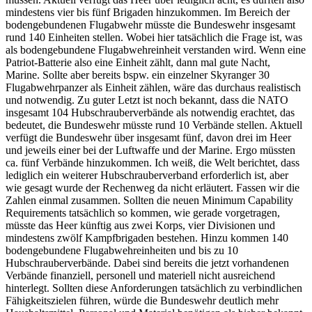
mindestens vier bis fünf Brigaden hinzukommen. Im Bereich der
bodengebundenen Flugabwehr müsste die Bundeswehr insgesamt
rund 140 Einheiten stellen. Wobei hier tatsächlich die Frage ist, was
als bodengebundene Flugabwehreinheit verstanden wird. Wenn eine
Patriot-Batterie also eine Einheit zählt, dann mal gute Nacht,
Marine. Sollte aber bereits bspw. ein einzelner Skyranger 30
Flugabwehrpanzer als Einheit zählen, wäre das durchaus realistisch
und notwendig. Zu guter Letzt ist noch bekannt, dass die NATO
insgesamt 104 Hubschrauberverbände als notwendig erachtet, das
bedeutet, die Bundeswehr müsste rund 10 Verbände stellen. Aktuell
verfügt die Bundeswehr über insgesamt fünf, davon drei im Heer
und jeweils einer bei der Luftwaffe und der Marine. Ergo müssten
ca. fünf Verbände hinzukommen. Ich weiß, die Welt berichtet, dass
lediglich ein weiterer Hubschrauberverband erforderlich ist, aber
wie gesagt wurde der Rechenweg da nicht erläutert. Fassen wir die
Zahlen einmal zusammen. Sollten die neuen Minimum Capability
Requirements tatsächlich so kommen, wie gerade vorgetragen,
müsste das Heer künftig aus zwei Korps, vier Divisionen und
mindestens zwölf Kampfbrigaden bestehen. Hinzu kommen 140
bodengebundene Flugabwehreinheiten und bis zu 10
Hubschrauberverbände. Dabei sind bereits die jetzt vorhandenen
Verbände finanziell, personell und materiell nicht ausreichend
hinterlegt. Sollten diese Anforderungen tatsächlich zu verbindlichen
Fähigkeitszielen führen, würde die Bundeswehr deutlich mehr