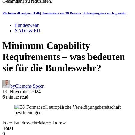
Rheinmetall steigert Halbjahresumsatz um 39 Prozent, Jahresprognose nach gesenkt
Bundeswehr
NATO & EU
Minimum Capability
Requirements – was bedeuten
sie für die Bundeswehr?
by
Clemens Speer
19. November 2024
6 minute read
Foto: Bundeswehr/Marco Dorow
Total
0