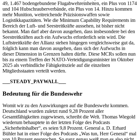
49, 1.467 bodengebundene Flugabwehreinheiten, ein Plus von 1174
und 104 Hubschrauberverbände, ein Plus von 14. Hinzu kommen
mehr Munition, weitreichende Präzisionswaffen sowie
Logistikkapazitäten. Wie die Minimum Capability Requirements im
Bereich der Luft- und Seestreitkräfte aussehen, ist bisher nicht
bekannt. Man darf aber davon ausgehen, dass insbesondere bei den
Seestreitkräften auch ein Aufwuchs erforderlich sein wird. Die
Luftstreitkräfte der Allianz stehen hingegen vergleichsweise gut da,
folglich kann man davon ausgehen, dass sich der Aufwuchs in
dieser Dimension in Grenzen halten dürfte. Diese MCRs sollen nun
bis zu einem Treffen der NATO-Verteidigungsminister im Oktober
2025 als verbindliche Fähigkeitsziele auf die einzelnen
Mitgliedsstaaten verteilt werden.
___STEADY_PAYWALL___
Bedeutung für die Bundeswehr
Womit wir zu den Auswirkungen auf die Bundeswehr kommen.
Deutschland wurden zuletzt rund 9,28 Prozent aller
Gesamtfähigkeiten zugewiesen, schreibt die Welt. Thomas Wiegold
wiederum behauptete in der letzten Folge des Podcasts
„Sicherheitshalber“, es seien 9,8 Prozent. General a. D. Erhard
Bühler hat in einer Folge des Podcasts „Was tun, Herr General“ mal
von 10 Prozent gesprochen. So ganz genau weiß man es also nicht,