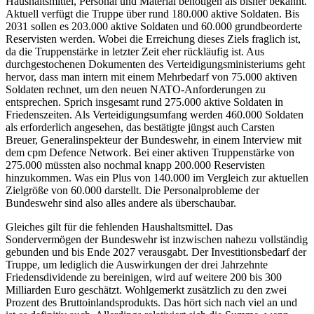
Haushaltsmittel, Personal und Material benötigen als bisher bekannt.
Aktuell verfügt die Truppe über rund 180.000 aktive Soldaten. Bis
2031 sollen es 203.000 aktive Soldaten und 60.000 grundbeorderte
Reservisten werden. Wobei die Erreichung dieses Ziels fraglich ist,
da die Truppenstärke in letzter Zeit eher rückläufig ist. Aus
durchgestochenen Dokumenten des Verteidigungsministeriums geht
hervor, dass man intern mit einem Mehrbedarf von 75.000 aktiven
Soldaten rechnet, um den neuen NATO-Anforderungen zu
entsprechen. Sprich insgesamt rund 275.000 aktive Soldaten in
Friedenszeiten. Als Verteidigungsumfang werden 460.000 Soldaten
als erforderlich angesehen, das bestätigte jüngst auch Carsten
Breuer, Generalinspekteur der Bundeswehr, in einem Interview mit
dem cpm Defence Network. Bei einer aktiven Truppenstärke von
275.000 müssten also nochmal knapp 200.000 Reservisten
hinzukommen. Was ein Plus von 140.000 im Vergleich zur aktuellen
Zielgröße von 60.000 darstellt. Die Personalprobleme der
Bundeswehr sind also alles andere als überschaubar.
Gleiches gilt für die fehlenden Haushaltsmittel. Das
Sondervermögen der Bundeswehr ist inzwischen nahezu vollständig
gebunden und bis Ende 2027 verausgabt. Der Investitionsbedarf der
Truppe, um lediglich die Auswirkungen der drei Jahrzehnte
Friedensdividende zu bereinigen, wird auf weitere 200 bis 300
Milliarden Euro geschätzt. Wohlgemerkt zusätzlich zu den zwei
Prozent des Bruttoinlandsprodukts. Das hört sich nach viel an und