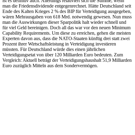
ist es definitiv auch. Allerdings relativiert sich die Summe, wenn
man die Friedensdividende entgegenrechnet. Hätte Deutschland seit
Ende des Kalten Krieges 2 % des BIP für Verteidigung ausgegeben,
wären Mehrausgaben von 618 Mrd. notwendig gewesen. Nun muss
man die Auswirkungen dieser Sparpolitik halt wieder schnell und
für viel Geld bereinigen. Doch all das war vor den neuen Minimum
Capability Requirements. Um diese zu erreichen, gehen die meisten
Experten davon aus, dass die NATO-Staaten künftig drei statt zwei
Prozent ihrer Wirtschaftsleistung in Verteidigung investieren
müssten. Für Deutschland würde dies einen jährlichen
Verteidigungsetat von über 120 Milliarden Euro bedeuten. Zum
Vergleich: Aktuell beträgt der Verteidigungshaushalt 51,9 Milliarden
Euro zuzüglich Mitteln aus dem Sondervermögen.