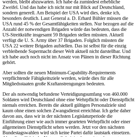
werden, bleibt abzuwarten. Ich habe da zumindest erhebliche
Zweifel. Und das habe ich nicht nur mit Blick auf Deutschland,
sondern generell. Am Beispiel der USA wird dies, denke ich,
besonders deutlich. Laut General a. D. Erhard Bühler müssen die
USA rund 45 % der Gesamtfähigkeiten stellen. Nur bezogen auf die
Anzahl der notwendigen Brigaden würde das bedeuten, dass die
US-Streitkräfte insgesamt 59 Brigaden stellen müssten. Aktuell
verfügt die U. S. Army über 37 Brigaden. Folglich müssten die
USA 22 weitere Brigaden aufstellen. Das ist selbst für die einzig
verbleibende Supermacht dieser Welt aktuell nicht darstellbar. Und
ich habe auch noch nicht im Ansatz von Plänen in dieser Richtung
gehört.
Aber sollten die neuen Minimum-Capability-Requirements
verpflichtende Fähigkeitsziele werden, würde dies für alle
Mitgliedsstaaten große Kraftanstrengungen bedeuten.
Der als notwendig befundene Verteidigungsumfang von 460.000
Soldaten wird Deutschland ohne eine Wehrpflicht oder Dienstpflicht
niemals erreichen. Bereits die aktuell gültigen Personalziele sind
kaum ohne einen solchen Zwangsdienst erreichbar. Ich gehe daher
davon aus, dass wir in der nächsten Legislaturperiode die
Einführung einer wie auch immer gearteten Wehrpflicht oder einer
allgemeinen Dienstpflicht sehen werden. Jetzt vor den nächsten
Bundestagswahlen wird sich keine Partei dafür lautstark einsetzen.