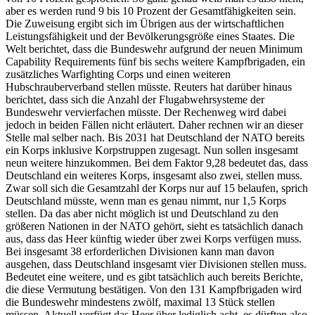
aber es werden rund 9 bis 10 Prozent der Gesamtfähigkeiten sein.
Die Zuweisung ergibt sich im Übrigen aus der wirtschaftlichen
Leistungsfähigkeit und der Bevölkerungsgröße eines Staates. Die
Welt berichtet, dass die Bundeswehr aufgrund der neuen Minimum
Capability Requirements fünf bis sechs weitere Kampfbrigaden, ein
zusätzliches Warfighting Corps und einen weiteren
Hubschrauberverband stellen müsste. Reuters hat darüber hinaus
berichtet, dass sich die Anzahl der Flugabwehrsysteme der
Bundeswehr vervierfachen müsste. Der Rechenweg wird dabei
jedoch in beiden Fällen nicht erläutert. Daher rechnen wir an dieser
Stelle mal selber nach. Bis 2031 hat Deutschland der NATO bereits
ein Korps inklusive Korpstruppen zugesagt. Nun sollen insgesamt
neun weitere hinzukommen. Bei dem Faktor 9,28 bedeutet das, dass
Deutschland ein weiteres Korps, insgesamt also zwei, stellen muss.
Zwar soll sich die Gesamtzahl der Korps nur auf 15 belaufen, sprich
Deutschland müsste, wenn man es genau nimmt, nur 1,5 Korps
stellen. Da das aber nicht möglich ist und Deutschland zu den
größeren Nationen in der NATO gehört, sieht es tatsächlich danach
aus, dass das Heer künftig wieder über zwei Korps verfügen muss.
Bei insgesamt 38 erforderlichen Divisionen kann man davon
ausgehen, dass Deutschland insgesamt vier Divisionen stellen muss.
Bedeutet eine weitere, und es gibt tatsächlich auch bereits Berichte,
die diese Vermutung bestätigen. Von den 131 Kampfbrigaden wird
die Bundeswehr mindestens zwölf, maximal 13 Stück stellen
müssen. Aktuell verfügt das Heer über lediglich acht, es dürften also