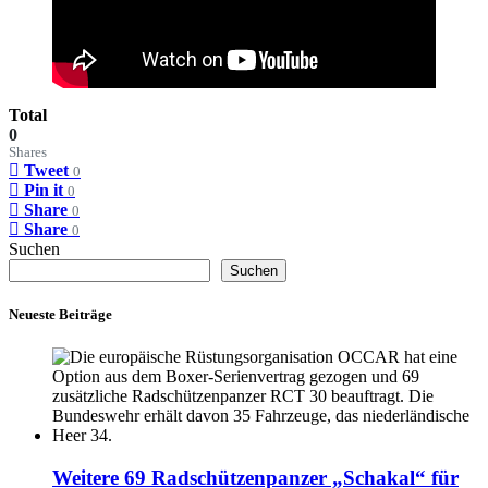
Total
0
Shares
Tweet
0
Pin it
0
Share
0
Share
0
Suchen
Suchen
Neueste Beiträge
Weitere 69 Radschützenpanzer „Schakal“ für