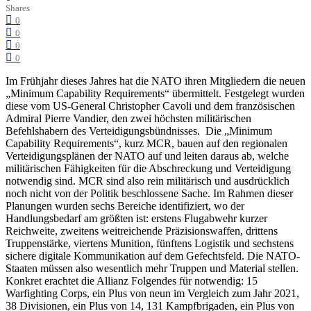
Shares
0
0
0
0
Im Frühjahr dieses Jahres hat die NATO ihren Mitgliedern die neuen
„Minimum Capability Requirements“ übermittelt. Festgelegt wurden
diese vom US-General Christopher Cavoli und dem französischen
Admiral Pierre Vandier, den zwei höchsten militärischen
Befehlshabern des Verteidigungsbündnisses. Die „Minimum
Capability Requirements“, kurz MCR, bauen auf den regionalen
Verteidigungsplänen der NATO auf und leiten daraus ab, welche
militärischen Fähigkeiten für die Abschreckung und Verteidigung
notwendig sind. MCR sind also rein militärisch und ausdrücklich
noch nicht von der Politik beschlossene Sache. Im Rahmen dieser
Planungen wurden sechs Bereiche identifiziert, wo der
Handlungsbedarf am größten ist: erstens Flugabwehr kurzer
Reichweite, zweitens weitreichende Präzisionswaffen, drittens
Truppenstärke, viertens Munition, fünftens Logistik und sechstens
sichere digitale Kommunikation auf dem Gefechtsfeld. Die NATO-
Staaten müssen also wesentlich mehr Truppen und Material stellen.
Konkret erachtet die Allianz Folgendes für notwendig: 15
Warfighting Corps, ein Plus von neun im Vergleich zum Jahr 2021,
38 Divisionen, ein Plus von 14, 131 Kampfbrigaden, ein Plus von