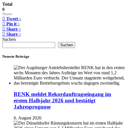
Total
0
Shares
Tweet
0
Pin it
0
Share
0
Share
0
Suchen
Suchen
Neueste Beiträge
RENK meldet Rekordauftragseingang im
ersten Halbjahr 2026 und bestätigt
Jahresprognose
6. August 2026