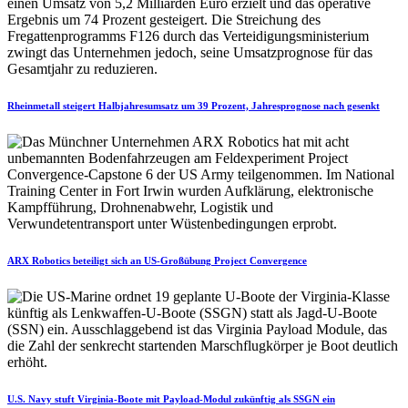
Rheinmetall steigert Halbjahresumsatz um 39 Prozent, Jahresprognose nach gesenkt
ARX Robotics beteiligt sich an US-Großübung Project Convergence
U.S. Navy stuft Virginia-Boote mit Payload-Modul zukünftig als SSGN ein