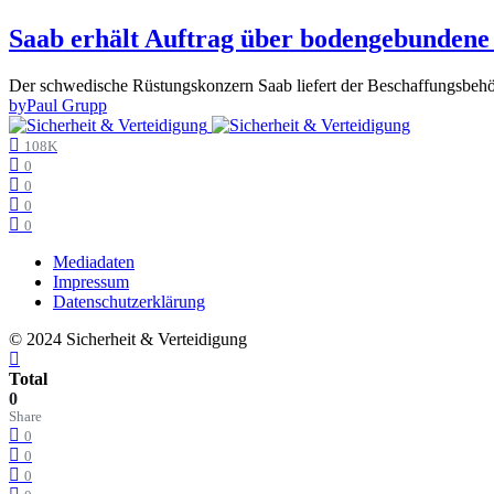
Saab erhält Auftrag über bodengebundene 
Der schwedische Rüstungskonzern Saab liefert der Beschaffungsbeh
by
Paul Grupp
108K
0
0
0
0
Mediadaten
Impressum
Datenschutzerklärung
© 2024 Sicherheit & Verteidigung
Total
0
Share
0
0
0