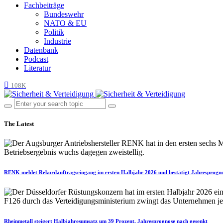
Fachbeiträge
Bundeswehr
NATO & EU
Politik
Industrie
Datenbank
Podcast
Literatur
108K
The Latest
RENK meldet Rekordauftragseingang im ersten Halbjahr 2026 und bestätigt Jahresprogn
Rheinmetall steigert Halbjahresumsatz um 39 Prozent, Jahresprognose nach gesenkt