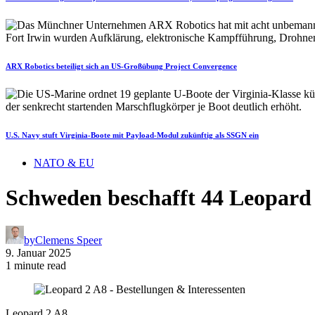
ARX Robotics beteiligt sich an US-Großübung Project Convergence
U.S. Navy stuft Virginia-Boote mit Payload-Modul zukünftig als SSGN ein
NATO & EU
Schweden beschafft 44 Leopard
by
Clemens Speer
9. Januar 2025
1 minute read
Leopard 2 A8