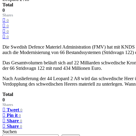
Total
0
Shares
0
0
0
0
Die Swedish Defence Materiel Administration (FMV) hat mit KNDS D
auch die Modernisierung von 66 Bestandssystemen (Stridsvagn 122) 
Das Gesamtvolumen beläuft sich auf 22 Milliarden schwedische Kron
der 66 Stridsvagn 122 mit rund 434 Millionen Euro.
Nach Auslieferung der 44 Leopard 2 A8 wird das schwedische Heer üb
Verdopplung des schwedischen Heeres materiell zu unterlegen. Wann d
Total
0
Shares
Tweet
0
Pin it
0
Share
0
Share
0
Suchen