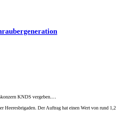
hraubergeneration
…
ungskonzern KNDS vergeben.…