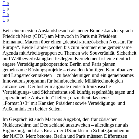
0
0
0
0
Bei seinem ersten Auslandsbesuch als neuer Bundeskanzler sprach
Friedrich Merz (CDU) am Mittwoch in Paris mit Präsident
Emmanuel Macron über einen „deutsch‑französischen Neustart für
Europa“. Beide Länder wollen bis zum Sommer eine gemeinsame
Agenda mit Arbeitsgruppen zu Themen wie Souveränität, Sicherheit
und Wettbewerbsfähigkeit festlegen. Kernelement ist eine deutlich
engere Verteidigungs­kooperation: Berlin und Paris planen,
gemeinsame Rüstungsprojekte – etwa den künftigen Kampfpanzer
und Langstreckenraketen – zu beschleunigen und ein gemeinsames
Innovationsprogramm für bahnbrechende Militärtechnologien
aufzusetzen. Der bisher marginale deutsch‑französische
Verteidigungs‑ und Sicherheitsrat soll künftig regelmäßig tagen und
„operationelle Antworten“ liefern; dazu dient das neue
„Format 3+3“ mit Kanzler, Präsident sowie Verteidigungs‑ und
Außenministern beider Seiten.
Im Gespräch ist auch Macrons Angebot, den französischen
Nuklearschirm auf Deutschland auszuweiten – allerdings nur als
Ergänzung, nicht als Ersatz der US‑nuklearen Schutzgarantien in
der NATO. Merz betonte, Berlin und Paris müssten Differenzen