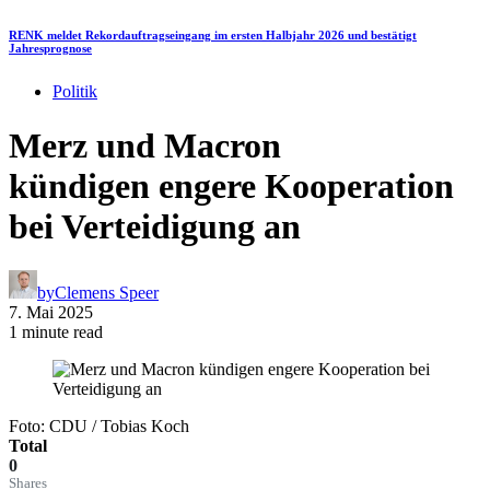
RENK meldet Rekordauftragseingang im ersten Halbjahr 2026 und bestätigt
Jahresprognose
Politik
Merz und Macron
kündigen engere Kooperation
bei Verteidigung an
by
Clemens Speer
7. Mai 2025
1 minute read
Foto: CDU / Tobias Koch
Total
0
Shares