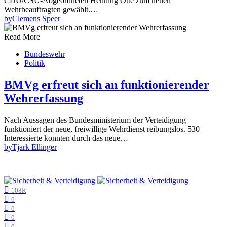
CDU/CSU-Abgeordneten Henning Otte zum neuen
Wehrbeauftragten gewählt.…
by
Clemens Speer
Read More
Bundeswehr
Politik
BMVg erfreut sich an funktionierender
Wehrerfassung
Nach Aussagen des Bundesministerium der Verteidigung
funktioniert der neue, freiwillige Wehrdienst reibungslos. 530
Interessierte konnten durch das neue…
by
Tjark Ellinger
108K
0
0
0