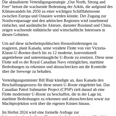
Die aktualisierte Verteidigungsstrategie „Our North, Strong and
Free“ betont die wachsende Bedeutung der Arktis, die aufgrund des
Klimawandels bis 2050 zu einer wichtigen Schifffahrtsroute
zwischen Europa und Ostasien werden könnte. Der Zugang zur
Nordwestpassage und den arktischen Regionen wird zunehmend
einfacher, und ausländische Akteure, darunter Russland und China,
zeigen wachsende militärische und wirtschaftliche Interessen in
diesen Gebieten.
Um auf diese sicherheitspolitischen Herausforderungen zu
reagieren, plant Kanada, seine veraltete Flotte von vier Victoria-
Klasse-U-Booten durch bis zu 12 moderne, konventionell
angetriebene und untereistaugliche U-Boote zu ersetzen. Diese neue
Flotte soll es der Royal Canadian Navy ermöglichen, maritime
Bedrohungen zu erkennen und abzuschrecken um die Kontrolle
über die Seewege zu behalten.
Verteidigungsminister Bill Blair kündigte an, dass Kanada den
Beschaffungsprozess für diese neuen U-Boote eingeleitet hat. Das
Canadian Patrol Submarine Project (CPSP) zielt darauf ab eine
Flotte modernster U-Boote zu beschaffen, die in der Lage ist,
maritime Bedrohungen zu erkennen und abzuschrecken sowie zur
Machtprojektion weit über die eigenen Küsten hinaus.
Im Herbst 2024 wird eine formelle Anfrage zur