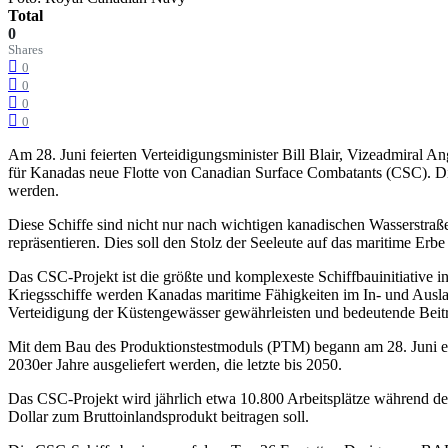
Total
0
Shares
0
0
0
0
Am 28. Juni feierten Verteidigungsminister Bill Blair, Vizeadmira
für Kanadas neue Flotte von Canadian Surface Combatants (CSC). Die
werden.
Diese Schiffe sind nicht nur nach wichtigen kanadischen Wasserstraß
repräsentieren. Dies soll den Stolz der Seeleute auf das maritime Erb
Das CSC-Projekt ist die größte und komplexeste Schiffbauinitiative 
Kriegsschiffe werden Kanadas maritime Fähigkeiten im In- und Auslan
Verteidigung der Küstengewässer gewährleisten und bedeutende Beiträ
Mit dem Bau des Produktionstestmoduls (PTM) begann am 28. Juni ei
2030er Jahre ausgeliefert werden, die letzte bis 2050.
Das CSC-Projekt wird jährlich etwa 10.800 Arbeitsplätze während der
Dollar zum Bruttoinlandsprodukt beitragen soll.