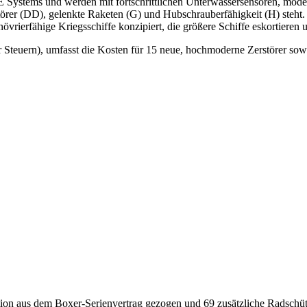
Systems und werden mit fortschrittlichen Unterwassersensoren, mode
r (DD), gelenkte Raketen (G) und Hubschrauberfähigkeit (H) steht. Di
anövrierfähige Kriegsschiffe konzipiert, die größere Schiffe eskortier
r Steuern), umfasst die Kosten für 15 neue, hochmoderne Zerstörer s