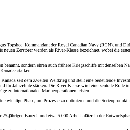
l Angus Topshee, Kommandant der Royal Canadian Navy (RCN), und Dirk 
 neuen Zerstörer werden als River-Klasse bezeichnet, wobei die erst
en benannt, sondern ehren auch frühere Kriegsschiffe mit denselben N
e Kanadas stärken.
in Kanada seit dem Zweiten Weltkrieg und stellt eine bedeutende Inves
d für Jahrzehnte stärken. Die River-Klasse wird eine zentrale Rolle 
ge zu internationalen Marineoperationen leisten.
ne wichtige Phase, um Prozesse zu optimieren und die Serienprodukti
 25-jährigen Bauzeit und etwa 5.000 Arbeitsplätze in der Entwurfspha