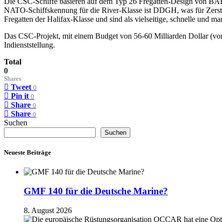
Die CSC-Schiffe basieren auf dem Typ 26 Fregatten-Design von BAE 
NATO-Schiffskennung für die River-Klasse ist DDGH, was für Zerstöre
Fregatten der Halifax-Klasse und sind als vielseitige, schnelle und m
Das CSC-Projekt, mit einem Budget von 56-60 Milliarden Dollar (vo
Indienststellung.
Total
0
Shares
Tweet
0
Pin it
0
Share
0
Share
0
Suchen
Suchen
Neueste Beiträge
GMF 140 für die Deutsche Marine?
8. August 2026