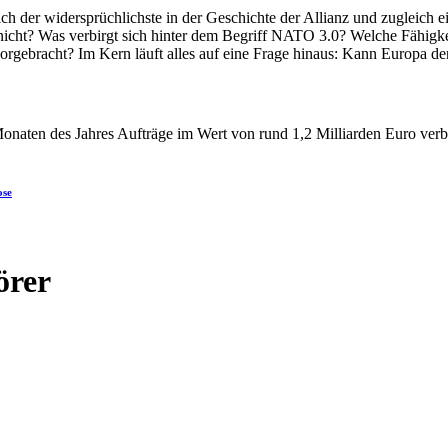
ose
örer