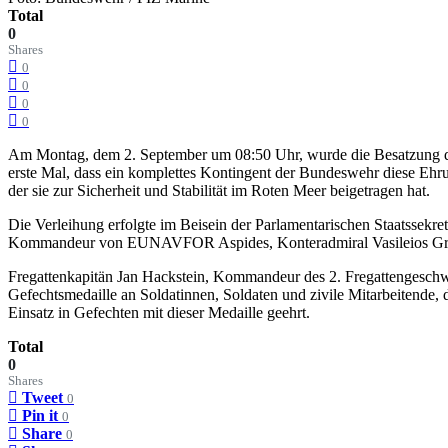
Total
0
Shares
0
0
0
0
Am Montag, dem 2. September um 08:50 Uhr, wurde die Besatzung der 
erste Mal, dass ein komplettes Kontingent der Bundeswehr diese 
der sie zur Sicherheit und Stabilität im Roten Meer beigetragen hat.
Die Verleihung erfolgte im Beisein der Parlamentarischen Staatssekre
Kommandeur von EUNAVFOR Aspides, Konteradmiral Vasileios Grypari
Fregattenkapitän Jan Hackstein, Kommandeur des 2. Fregattengeschwad
Gefechtsmedaille an Soldatinnen, Soldaten und zivile Mitarbeitende,
Einsatz in Gefechten mit dieser Medaille geehrt.
Total
0
Shares
Tweet
0
Pin it
0
Share
0