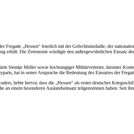
Fregatte „Hessen“ feierlich mit der Gefechtsmedaille, der nationalen 
Ehrung erhält. Die Zeremonie würdigte den außergewöhnlichen Einsat
tärin Siemtje Möller sowie hochrangiger Militärvertreter, darunter Kon
s, hat in seiner Ansprache die Bedeutung des Einsatzes der Fregatt
ers, hebte hervor, dass die „Hessen“ als erstes deutsches Kriegsschif
 die an einem besonderen Auslandseinsatz teilgenommen haben. Seit ih