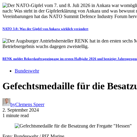
NATO 3.0: Was der Gipfel von Ankara wirklich verändert
RENK meldet Rekordauftragseingang im ersten Halbjahr 2026 und bestätigt Jahresprogn
Bundeswehr
Gefechtsmedaille für die Besatz
by
Clemens Speer
2. September 2024
1 minute read
Foto: Bundeswehr / PIZ Marine