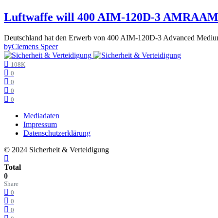
Luftwaffe will 400 AIM-120D-3 AMRAAM 
Deutschland hat den Erwerb von 400 AIM-120D-3 Advanced Medium 
by
Clemens Speer
108K
0
0
0
0
Mediadaten
Impressum
Datenschutzerklärung
© 2024 Sicherheit & Verteidigung
Total
0
Share
0
0
0