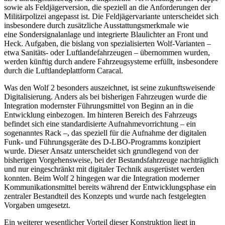
sowie als Feldjägerversion, die speziell an die Anforderungen der
Militärpolizei angepasst ist. Die Feldjägervariante unterscheidet sich
insbesondere durch zusätzliche Ausstattungsmerkmale wie
eine Sondersignalanlage und integrierte Blaulichter an Front und
Heck. Aufgaben, die bislang von spezialisierten Wolf-Varianten –
etwa Sanitäts- oder Luftlandefahrzeugen – übernommen wurden,
werden künftig durch andere Fahrzeugsysteme erfüllt, insbesondere
durch die Luftlandeplattform Caracal.
Was den Wolf 2 besonders auszeichnet, ist seine zukunftsweisende
Digitalisierung. Anders als bei bisherigen Fahrzeugen wurde die
Integration modernster Führungsmittel von Beginn an in die
Entwicklung einbezogen. Im hinteren Bereich des Fahrzeugs
befindet sich eine standardisierte Aufnahmevorrichtung – ein
sogenanntes Rack –, das speziell für die Aufnahme der digitalen
Funk- und Führungsgeräte des D-LBO-Programms konzipiert
wurde. Dieser Ansatz unterscheidet sich grundlegend von der
bisherigen Vorgehensweise, bei der Bestandsfahrzeuge nachträglich
und nur eingeschränkt mit digitaler Technik ausgerüstet werden
konnten. Beim Wolf 2 hingegen war die Integration moderner
Kommunikationsmittel bereits während der Entwicklungsphase ein
zentraler Bestandteil des Konzepts und wurde nach festgelegten
Vorgaben umgesetzt.
Ein weiterer wesentlicher Vorteil dieser Konstruktion liegt in