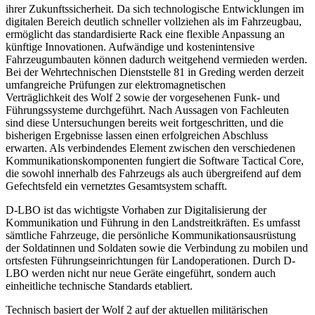
ihrer Zukunftssicherheit. Da sich technologische Entwicklungen im
digitalen Bereich deutlich schneller vollziehen als im Fahrzeugbau,
ermöglicht das standardisierte Rack eine flexible Anpassung an
künftige Innovationen. Aufwändige und kostenintensive
Fahrzeugumbauten können dadurch weitgehend vermieden werden.
Bei der Wehrtechnischen Dienststelle 81 in Greding werden derzeit
umfangreiche Prüfungen zur elektromagnetischen
Verträglichkeit des Wolf 2 sowie der vorgesehenen Funk- und
Führungssysteme durchgeführt. Nach Aussagen von Fachleuten
sind diese Untersuchungen bereits weit fortgeschritten, und die
bisherigen Ergebnisse lassen einen erfolgreichen Abschluss
erwarten. Als verbindendes Element zwischen den verschiedenen
Kommunikationskomponenten fungiert die Software Tactical Core,
die sowohl innerhalb des Fahrzeugs als auch übergreifend auf dem
Gefechtsfeld ein vernetztes Gesamtsystem schafft.
D-LBO ist das wichtigste Vorhaben zur Digitalisierung der
Kommunikation und Führung in den Landstreitkräften. Es umfasst
sämtliche Fahrzeuge, die persönliche Kommunikationsausrüstung
der Soldatinnen und Soldaten sowie die Verbindung zu mobilen und
ortsfesten Führungseinrichtungen für Landoperationen. Durch D-
LBO werden nicht nur neue Geräte eingeführt, sondern auch
einheitliche technische Standards etabliert.
Technisch basiert der Wolf 2 auf der aktuellen militärischen