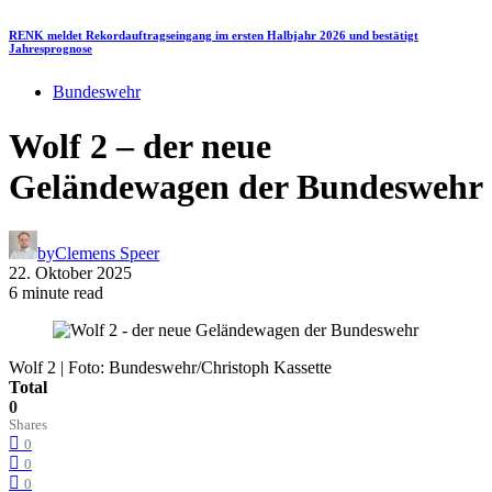
RENK meldet Rekordauftragseingang im ersten Halbjahr 2026 und bestätigt
Jahresprognose
Bundeswehr
Wolf 2 – der neue
Geländewagen der Bundeswehr
by
Clemens Speer
22. Oktober 2025
6 minute read
Wolf 2 | Foto: Bundeswehr/Christoph Kassette
Total
0
Shares
0
0
0