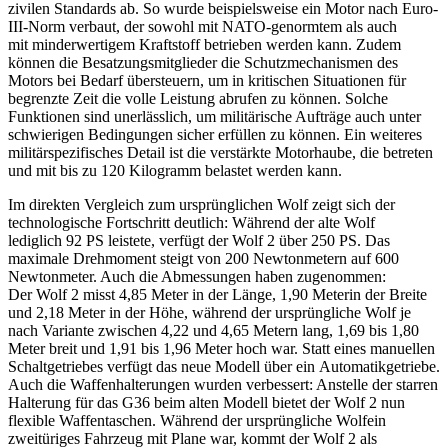
zivilen Standards ab. So wurde beispielsweise ein Motor nach Euro-
III-Norm verbaut, der sowohl mit NATO-genormtem als auch
mit minderwertigem Kraftstoff betrieben werden kann. Zudem
können die Besatzungsmitglieder die Schutzmechanismen des
Motors bei Bedarf übersteuern, um in kritischen Situationen für
begrenzte Zeit die volle Leistung abrufen zu können. Solche
Funktionen sind unerlässlich, um militärische Aufträge auch unter
schwierigen Bedingungen sicher erfüllen zu können. Ein weiteres
militärspezifisches Detail ist die verstärkte Motorhaube, die betreten
und mit bis zu 120 Kilogramm belastet werden kann.
Im direkten Vergleich zum ursprünglichen Wolf zeigt sich der
technologische Fortschritt deutlich: Während der alte Wolf
lediglich 92 PS leistete, verfügt der Wolf 2 über 250 PS. Das
maximale Drehmoment steigt von 200 Newtonmetern auf 600
Newtonmeter. Auch die Abmessungen haben zugenommen:
Der Wolf 2 misst 4,85 Meter in der Länge, 1,90 Meterin der Breite
und 2,18 Meter in der Höhe, während der ursprüngliche Wolf je
nach Variante zwischen 4,22 und 4,65 Metern lang, 1,69 bis 1,80
Meter breit und 1,91 bis 1,96 Meter hoch war. Statt eines manuellen
Schaltgetriebes verfügt das neue Modell über ein Automatikgetriebe.
Auch die Waffenhalterungen wurden verbessert: Anstelle der starren
Halterung für das G36 beim alten Modell bietet der Wolf 2 nun
flexible Waffentaschen. Während der ursprüngliche Wolfein
zweitüriges Fahrzeug mit Plane war, kommt der Wolf 2 als