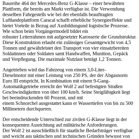
Baureihe 464 der Mercedes-Benz G-Klasse – einer bewährten
Plattform, die bereits am Markt verfügbar ist. Die Verwendung
desselben Fahrgestells wie bei der ebenfalls beauftragten
Luftlandeplattform Caracal schafft erhebliche Synergieeffekte und
bietet Vorteile in Bezug auf Ausbildungund logistische Prozesse.
Wie schon beim Vorgängermodell bildet ein
robuster Leiterrahmen mit aufgesetzter Karosserie die Grundstruktur.
Diese Konstruktion erlaubt ein zulässiges Gesamtgewicht von 4,5
Tonnen und gewährleistet den Transport von vier einsatzbereiten
Soldatinnen oder Soldaten samt Handwaffen, Munition, Gepäck
und Verpflegung. Die maximale Nutzlast beträgt 1,2 Tonnen.
Angetrieben wird das Fahrzeug von einem 3,0-Liter-
Dieselmotor mit einer Leistung von 250 PS, der der Abgasnorm
Euro III entspricht. In Kombination mit einem 9-Gang-
Automatikgetriebe erreicht der Wolf 2 auf befestigten Straßen
Geschwindigkeiten von über 100 km/h. Seine Steigfähigkeit liegt
bei beeindruckenden 60 Prozent, und mit
einem Schnorchel ausgestattet kann er Wassertiefen von bis zu 500
Millimetern durchqueren.
Der entscheidende Unterschied zur zivilen G-Klasse liegt in der
konsequenten Ausrichtung auf militärische Anforderungen.
Der Wolf 2 ist ausschließlich für staatliche Bedarfsträger verfügbar
und weicht aus taktischen und technischen Gründen bewusst von