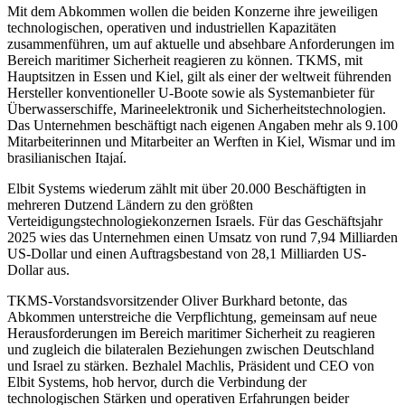
Mit dem Abkommen wollen die beiden Konzerne ihre jeweiligen
technologischen, operativen und industriellen Kapazitäten
zusammenführen, um auf aktuelle und absehbare Anforderungen im
Bereich maritimer Sicherheit reagieren zu können. TKMS, mit
Hauptsitzen in Essen und Kiel, gilt als einer der weltweit führenden
Hersteller konventioneller U-Boote sowie als Systemanbieter für
Überwasserschiffe, Marineelektronik und Sicherheitstechnologien.
Das Unternehmen beschäftigt nach eigenen Angaben mehr als 9.100
Mitarbeiterinnen und Mitarbeiter an Werften in Kiel, Wismar und im
brasilianischen Itajaí.
Elbit Systems wiederum zählt mit über 20.000 Beschäftigten in
mehreren Dutzend Ländern zu den größten
Verteidigungstechnologiekonzernen Israels. Für das Geschäftsjahr
2025 wies das Unternehmen einen Umsatz von rund 7,94 Milliarden
US-Dollar und einen Auftragsbestand von 28,1 Milliarden US-
Dollar aus.
TKMS-Vorstandsvorsitzender Oliver Burkhard betonte, das
Abkommen unterstreiche die Verpflichtung, gemeinsam auf neue
Herausforderungen im Bereich maritimer Sicherheit zu reagieren
und zugleich die bilateralen Beziehungen zwischen Deutschland
und Israel zu stärken. Bezhalel Machlis, Präsident und CEO von
Elbit Systems, hob hervor, durch die Verbindung der
technologischen Stärken und operativen Erfahrungen beider