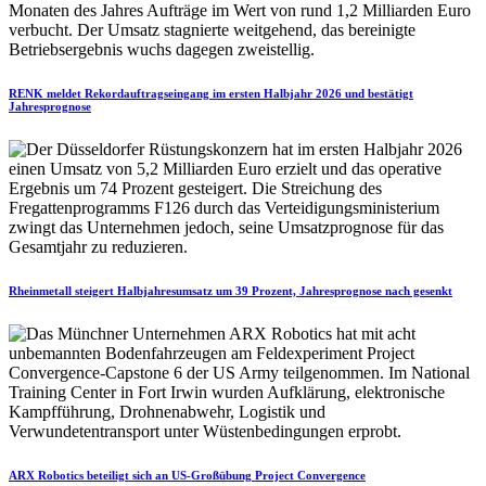
RENK meldet Rekordauftragseingang im ersten Halbjahr 2026 und bestätigt
Jahresprognose
Rheinmetall steigert Halbjahresumsatz um 39 Prozent, Jahresprognose nach gesenkt
ARX Robotics beteiligt sich an US-Großübung Project Convergence