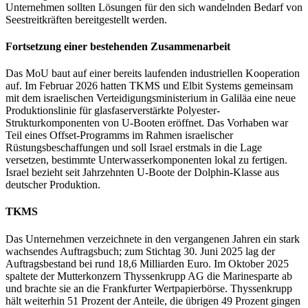
Unternehmen sollten Lösungen für den sich wandelnden Bedarf von
Seestreitkräften bereitgestellt werden.
Fortsetzung einer bestehenden Zusammenarbeit
Das MoU baut auf einer bereits laufenden industriellen Kooperation
auf. Im Februar 2026 hatten TKMS und Elbit Systems gemeinsam
mit dem israelischen Verteidigungsministerium in Galiläa eine neue
Produktionslinie für glasfaserverstärkte Polyester-
Strukturkomponenten von U-Booten eröffnet. Das Vorhaben war
Teil eines Offset-Programms im Rahmen israelischer
Rüstungsbeschaffungen und soll Israel erstmals in die Lage
versetzen, bestimmte Unterwasserkomponenten lokal zu fertigen.
Israel bezieht seit Jahrzehnten U-Boote der Dolphin-Klasse aus
deutscher Produktion.
TKMS
Das Unternehmen verzeichnete in den vergangenen Jahren ein stark
wachsendes Auftragsbuch; zum Stichtag 30. Juni 2025 lag der
Auftragsbestand bei rund 18,6 Milliarden Euro. Im Oktober 2025
spaltete der Mutterkonzern Thyssenkrupp AG die Marinesparte ab
und brachte sie an die Frankfurter Wertpapierbörse. Thyssenkrupp
hält weiterhin 51 Prozent der Anteile, die übrigen 49 Prozent gingen