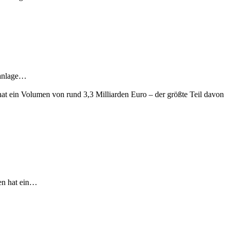
nanlage…
en hat ein…