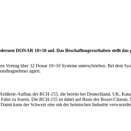
odernen DONAR 10×10 auf. Das Beschaffungsvorhaben stellt das grö
n Vertrag über 32 Donar 10×10 Systeme unterschrieben. Bei dem Sys
uftragnehmer agiert.
illerie-Aufbau der RCH-155, die bereits bei Deutschland, UK, Katar un
der Fahrt zu feuern. Die RCH-155 ist dabei auf Basis des Boxer-Chas
Damit kann der Schweiz eine mit der heimischen Industrie verwurzelten