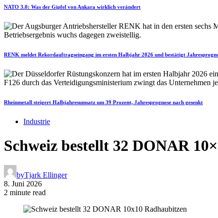
NATO 3.0: Was der Gipfel von Ankara wirklich verändert
RENK meldet Rekordauftragseingang im ersten Halbjahr 2026 und bestätigt Jahresprogn
Rheinmetall steigert Halbjahresumsatz um 39 Prozent, Jahresprognose nach gesenkt
Industrie
Schweiz bestellt 32 DONAR 10
by
Tjark Ellinger
8. Juni 2026
2 minute read