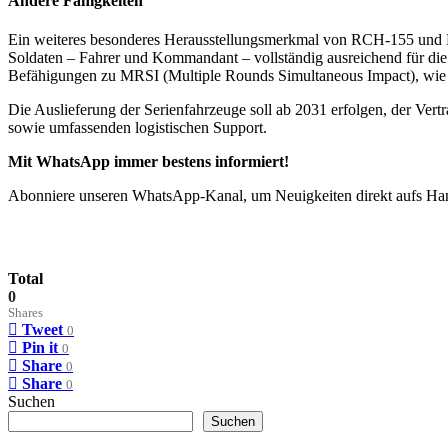
Andere Fähigkeiten
Ein weiteres besonderes Herausstellungsmerkmal von RCH-155 und D
Soldaten – Fahrer und Kommandant – vollständig ausreichend für die 
Befähigungen zu MRSI (Multiple Rounds Simultaneous Impact), wie m
Die Auslieferung der Serienfahrzeuge soll ab 2031 erfolgen, der Ver
sowie umfassenden logistischen Support.
Mit WhatsApp immer bestens informiert!
Abonniere unseren WhatsApp-Kanal, um Neuigkeiten direkt aufs Hand
Total
0
Shares
Tweet
0
Pin it
0
Share
0
Share
0
Suchen
Suchen