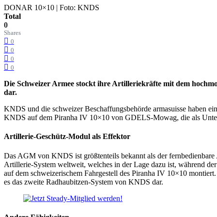
DONAR 10×10 | Foto: KNDS
Total
0
Shares
0
0
0
0
Die Schweizer Armee stockt ihre Artilleriekräfte mit dem hochm
dar.
KNDS und die schweizer Beschaffungsbehörde armasuisse haben eine
KNDS auf dem Piranha IV 10×10 von GDELS-Mowag, die als Untera
Artillerie-Geschütz-Modul als Effektor
Das AGM von KNDS ist größtenteils bekannt als der fernbedienbare Art
Artillerie-System weltweit, welches in der Lage dazu ist, während 
auf dem schweizerischem Fahrgestell des Piranha IV 10×10 montiert. 
es das zweite Radhaubitzen-System von KNDS dar.