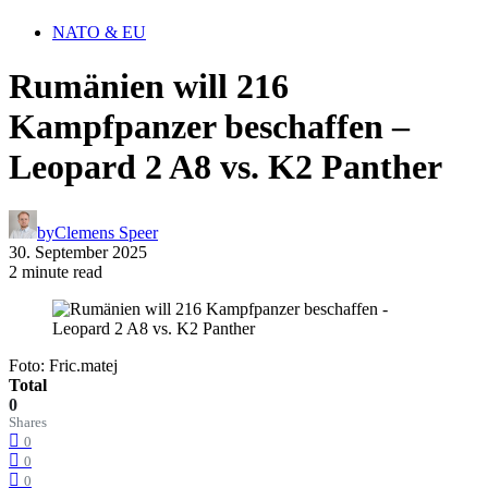
NATO & EU
Rumänien will 216
Kampfpanzer beschaffen –
Leopard 2 A8 vs. K2 Panther
by
Clemens Speer
30. September 2025
2 minute read
Foto: Fric.matej
Total
0
Shares
0
0
0