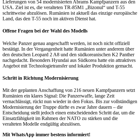
Lieferungen von 54 modernisierten Abrams Kampfpanzern aus den
USA. Ziel ist es, die veralteten TR-85M1 „Bizonul“ und T-55
schrittweise abzulösen. Rumänien ist aktuell das einzige europäische
Land, das den T-55 noch im aktiven Dienst hat.
Offene Fragen bei der Wahl des Modells
Welche Panzer genau angeschafft werden, ist noch nicht offiziell
bestätigt. In der Vergangenheit hatte Rumänien unter anderem über
den deutschen Leopard 2 A8 und den südkoreanischen K2 Panther
nachgedacht. Besonders Hyundai aus Südkorea hatte ein attraktives
Angebot mit Technologietransfer und lokaler Produktion gemacht.
Schritt in Richtung Modernisierung
Mit der geplanten Anschaffung von 216 neuen Kampfpanzern setzt
Rumänien ein klares Signal: Die Panzerwaffe, lange Zeit
vernachlässigt, rückt nun wieder in den Fokus. Bis zur vollständigen
Modernisierung der Truppe dürfte es zwar Jahre dauern – die
Entscheidung stellt jedoch einen entscheidenden Schritt dar, um die
Einsatzfähigkeit im Rahmen der NATO zu stärken und die
veralteten Modelle endgültig abzulösen.
Mit WhatsApp immer bestens informiert!