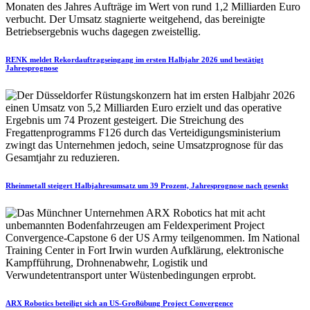
RENK meldet Rekordauftragseingang im ersten Halbjahr 2026 und bestätigt
Jahresprognose
Rheinmetall steigert Halbjahresumsatz um 39 Prozent, Jahresprognose nach gesenkt
ARX Robotics beteiligt sich an US-Großübung Project Convergence