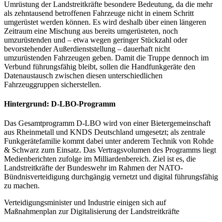
Umrüstung der Landstreitkräfte besondere Bedeutung, da die mehr
als zehntausend betroffenen Fahrzeuge nicht in einem Schritt
umgerüstet werden können. Es wird deshalb über einen längeren
Zeitraum eine Mischung aus bereits umgerüsteten, noch
umzurüstenden und – etwa wegen geringer Stückzahl oder
bevorstehender Außerdienststellung – dauerhaft nicht
umzurüstenden Fahrzeugen geben. Damit die Truppe dennoch im
Verbund führungsfähig bleibt, sollen die Handfunkgeräte den
Datenaustausch zwischen diesen unterschiedlichen
Fahrzeuggruppen sicherstellen.
Hintergrund: D-LBO-Programm
Das Gesamtprogramm D-LBO wird von einer Bietergemeinschaft
aus Rheinmetall und KNDS Deutschland umgesetzt; als zentrale
Funkgerätefamilie kommt dabei unter anderem Technik von Rohde
& Schwarz zum Einsatz. Das Vertragsvolumen des Programms liegt
Medienberichten zufolge im Milliardenbereich. Ziel ist es, die
Landstreitkräfte der Bundeswehr im Rahmen der NATO-
Bündnisverteidigung durchgängig vernetzt und digital führungsfähig
zu machen.
Verteidigungsminister und Industrie einigen sich auf
Maßnahmenplan zur Digitalisierung der Landstreitkräfte