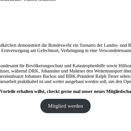
eldkirchen demonstriert die Bundeswehr ein Szenario der Landes- und
e: Erstversorgung am Gefechtsort, Verbringung in eine Verwundetensam
 Bundesamt für Bevölkerungsschutz und Katastrophenhilfe sowie Hilfs
häuser, während DRK, Johanniter und Malteser den Weitertransport üb
alstabsarzt Johannes Backus und BBK-Präsident Ralph Tieser sehen die 
narbeit praktikabel ist und weiter ausgebaut werden soll, um den Ope
orteile erhalten willst, checkt gerne mal unser neues Mitgliedsc
Mitglied werden