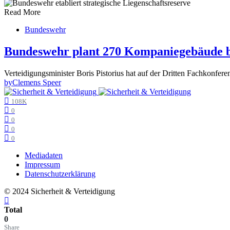
Read More
Bundeswehr
Bundeswehr plant 270 Kompaniegebäude b
Verteidigungsminister Boris Pistorius hat auf der Dritten Fachkonfere
by
Clemens Speer
108K
0
0
0
0
Mediadaten
Impressum
Datenschutzerklärung
© 2024 Sicherheit & Verteidigung
Total
0
Share