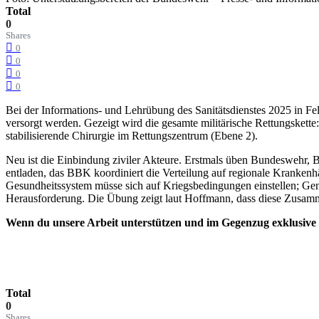
Total
0
Shares
0
0
0
0
Bei der Informations- und Lehrübung des Sanitätsdienstes 2025 in F
versorgt werden. Gezeigt wird die gesamte militärische Rettungskett
stabilisierende Chirurgie im Rettungszentrum (Ebene 2).
Neu ist die Einbindung ziviler Akteure. Erstmals üben Bundeswehr,
entladen, das BBK koordiniert die Verteilung auf regionale Kranken
Gesundheitssystem müsse sich auf Kriegsbedingungen einstellen; Gener
Herausforderung. Die Übung zeigt laut Hoffmann, dass diese Zusamme
Wenn
du unsere Arbeit unterstützen und im Gegenzug exklusive V
Total
0
Shares