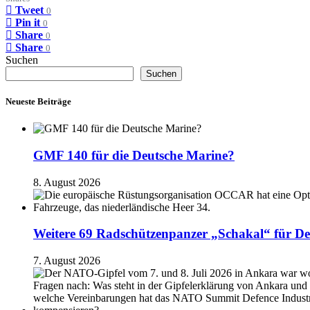
Tweet
0
Pin it
0
Share
0
Share
0
Suchen
Suchen
Neueste Beiträge
GMF 140 für die Deutsche Marine?
8. August 2026
Weitere 69 Radschützenpanzer „Schakal“ für De
7. August 2026