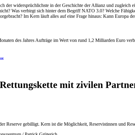
ose
ettungskette mit zivilen Partne
nszentrum / Patrick Grüterich