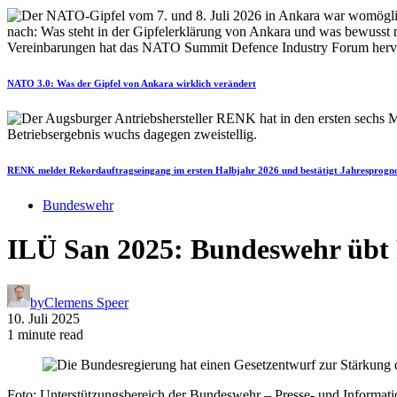
NATO 3.0: Was der Gipfel von Ankara wirklich verändert
RENK meldet Rekordauftragseingang im ersten Halbjahr 2026 und bestätigt Jahresprogn
Bundeswehr
ILÜ San 2025: Bundeswehr übt R
by
Clemens Speer
10. Juli 2025
1 minute read
Foto: Unterstützungsbereich der Bundeswehr – Presse- und Informatio