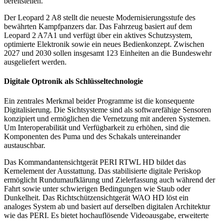
bereitstellen.
Der Leopard 2 A8 stellt die neueste Modernisierungsstufe des
bewährten Kampfpanzers dar. Das Fahrzeug basiert auf dem
Leopard 2 A7A1 und verfügt über ein aktives Schutzsystem,
optimierte Elektronik sowie ein neues Bedienkonzept. Zwischen
2027 und 2030 sollen insgesamt 123 Einheiten an die Bundeswehr
ausgeliefert werden.
Digitale Optronik als Schlüsseltechnologie
Ein zentrales Merkmal beider Programme ist die konsequente
Digitalisierung. Die Sichtsysteme sind als softwarefähige Sensoren
konzipiert und ermöglichen die Vernetzung mit anderen Systemen.
Um Interoperabilität und Verfügbarkeit zu erhöhen, sind die
Komponenten des Puma und des Schakals untereinander
austauschbar.
Das Kommandantensichtgerät PERI RTWL HD bildet das
Kernelement der Ausstattung. Das stabilisierte digitale Periskop
ermöglicht Rundumaufklärung und Zielerfassung auch während der
Fahrt sowie unter schwierigen Bedingungen wie Staub oder
Dunkelheit. Das Richtschützensichtgerät WAO HD löst ein
analoges System ab und basiert auf derselben digitalen Architektur
wie das PERI. Es bietet hochauflösende Videoausgabe, erweiterte