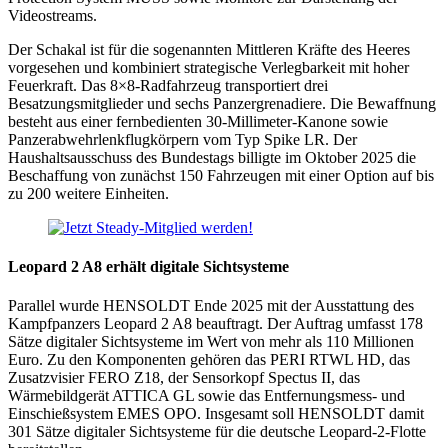
Videostreams.
Der Schakal ist für die sogenannten Mittleren Kräfte des Heeres
vorgesehen und kombiniert strategische Verlegbarkeit mit hoher
Feuerkraft. Das 8×8-Radfahrzeug transportiert drei
Besatzungsmitglieder und sechs Panzergrenadiere. Die Bewaffnung
besteht aus einer fernbedienten 30-Millimeter-Kanone sowie
Panzerabwehrlenkflugkörpern vom Typ Spike LR. Der
Haushaltsausschuss des Bundestags billigte im Oktober 2025 die
Beschaffung von zunächst 150 Fahrzeugen mit einer Option auf bis
zu 200 weitere Einheiten.
Leopard 2 A8 erhält digitale Sichtsysteme
Parallel wurde HENSOLDT Ende 2025 mit der Ausstattung des
Kampfpanzers Leopard 2 A8 beauftragt. Der Auftrag umfasst 178
Sätze digitaler Sichtsysteme im Wert von mehr als 110 Millionen
Euro. Zu den Komponenten gehören das PERI RTWL HD, das
Zusatzvisier FERO Z18, der Sensorkopf Spectus II, das
Wärmebildgerät ATTICA GL sowie das Entfernungsmess- und
Einschießsystem EMES OPO. Insgesamt soll HENSOLDT damit
301 Sätze digitaler Sichtsysteme für die deutsche Leopard-2-Flotte