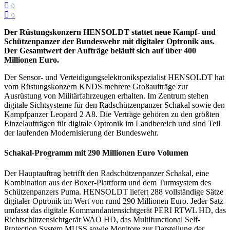
0
0
Der Rüstungskonzern HENSOLDT stattet neue Kampf- und
Schützenpanzer der Bundeswehr mit digitaler Optronik aus.
Der Gesamtwert der Aufträge beläuft sich auf über 400
Millionen Euro.
Der Sensor- und Verteidigungselektronikspezialist HENSOLDT hat
vom Rüstungskonzern KNDS mehrere Großaufträge zur
Ausrüstung von Militärfahrzeugen erhalten. Im Zentrum stehen
digitale Sichtsysteme für den Radschützenpanzer Schakal sowie den
Kampfpanzer Leopard 2 A8. Die Verträge gehören zu den größten
Einzelaufträgen für digitale Optronik im Landbereich und sind Teil
der laufenden Modernisierung der Bundeswehr.
Schakal-Programm mit 290 Millionen Euro Volumen
Der Hauptauftrag betrifft den Radschützenpanzer Schakal, eine
Kombination aus der Boxer-Plattform und dem Turmsystem des
Schützenpanzers Puma. HENSOLDT liefert 288 vollständige Sätze
digitaler Optronik im Wert von rund 290 Millionen Euro. Jeder Satz
umfasst das digitale Kommandantensichtgerät PERI RTWL HD, das
Richtschützensichtgerät WAO HD, das Multifunctional Self-
Protection System MUSS sowie Monitore zur Darstellung der