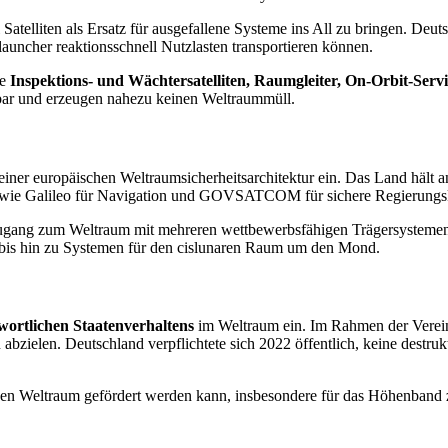
l Satelliten als Ersatz für ausgefallene Systeme ins All zu bringen. De
ncher reaktionsschnell Nutzlasten transportieren können.
ie
Inspektions- und Wächtersatelliten, Raumgleiter, On-Orbit-Ser
dbar und erzeugen nahezu keinen Weltraummüll.
ner europäischen Weltraumsicherheitsarchitektur ein. Das Land hält an
e wie Galileo für Navigation und GOVSATCOM für sichere Regierungskom
ang zum Weltraum mit mehreren wettbewerbsfähigen Trägersystemen s
n bis hin zu Systemen für den cislunaren Raum um den Mond.
ortlichen Staatenverhaltens
im Weltraum ein. Im Rahmen der Vereint
bzielen. Deutschland verpflichtete sich 2022 öffentlich, keine destrukti
r den Weltraum gefördert werden kann, insbesondere für das Höhenba