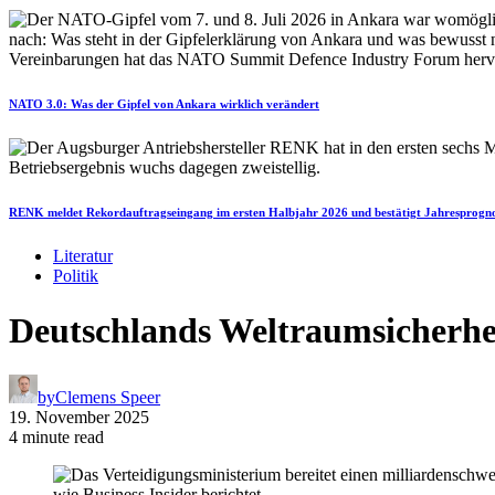
NATO 3.0: Was der Gipfel von Ankara wirklich verändert
RENK meldet Rekordauftragseingang im ersten Halbjahr 2026 und bestätigt Jahresprogn
Literatur
Politik
Deutschlands Weltraumsicherhei
by
Clemens Speer
19. November 2025
4 minute read