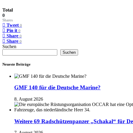
Total
0
Shares
Tweet
0
Pin it
0
Share
0
Share
0
Suchen
Suchen
Neueste Beiträge
GMF 140 für die Deutsche Marine?
8. August 2026
Weitere 69 Radschützenpanzer „Schakal“ für De
7. August 2026