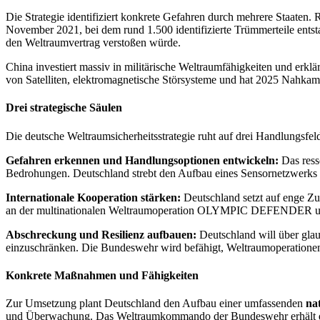
Die Strategie identifiziert konkrete Gefahren durch mehrere Staaten. 
November 2021, bei dem rund 1.500 identifizierte Trümmerteile entst
den Weltraumvertrag verstoßen würde.
China investiert massiv in militärische Weltraumfähigkeiten und erk
von Satelliten, elektromagnetische Störsysteme und hat 2025 Nahka
Drei strategische Säulen
Die deutsche Weltraumsicherheitsstrategie ruht auf drei Handlungsfel
Gefahren erkennen und Handlungsoptionen entwickeln:
Das ress
Bedrohungen. Deutschland strebt den Aufbau eines Sensornetzwerks mi
Internationale Kooperation stärken:
Deutschland setzt auf enge Zu
an der multinationalen Weltraumoperation OLYMPIC DEFENDER und a
Abschreckung und Resilienz aufbauen:
Deutschland will über gla
einzuschränken. Die Bundeswehr wird befähigt, Weltraumoperationen d
Konkrete Maßnahmen und Fähigkeiten
Zur Umsetzung plant Deutschland den Aufbau einer umfassenden
na
und Überwachung. Das Weltraumkommando der Bundeswehr erhält die 