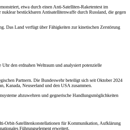
emonstriert, etwa durch einen Anti-Satelliten-Raketentest im
 nuklear bestückbaren Antisatellitenwaffe durch Russland, die gegen
ng. Das Land verfügt über Fähigkeiten zur kinetischen Zerstörung
Uhr den erdnahen Weltraum und analysiert potenzielle
ischen Partnern. Die Bundeswehr beteiligt sich seit Oktober 2024
apan, Kanada, Neuseeland und den USA zusammen.
aumsysteme abzuwehren und gegnerische Handlungsmöglichkeiten
lti-Orbit-Satellitenkonstellationen für Kommunikation, Aufklärung
ationales Führungselement erweitert.