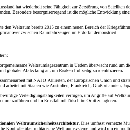
Russland hat wiederholt seine Fähigkeit zur Zerstörung von Satelliten d
anden. Besonders besorgniserregend ist die mögliche Entwicklung einer
lärte den Weltraum bereits 2015 zu einem neuen Bereich der Kriegsführu
mpfmanöver zwischen Raumfahrzeugen im Erdorbit demonstriert.
dern:
ortgemeinsame Weltraumlagezentrum in Uedem überwacht rund um die 
t globaler Abdeckung an, um Risiken frühzeitig zu identifizieren.
sammenarbeit mit NATO-Alliierten, der Europäischen Union und strateg
rbeitet mit Staaten wie Australien, Frankreich, Großbritannien, J
ubwürdige Verteidigungsfähigkeiten verfügen, um Angriffe auf Weltr
urchzuführen und im Ernstfall militärisch im Orbit zu agieren.
tionalen Weltraumsicherheitsarchitektur
. Dies umfasst vernetzte Mu
Kontrolle über militärische Weltraumsysteme und wird um ein multin