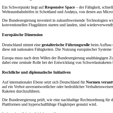
Ein Schwerpunkt liegt auf
Responsive Space
– der Fähigkeit, schnel
Weltraumbahnhöfen in Schottland und Andøya, von denen aus Microlau
Die Bundesregierung investiert in zukunftsweisende Technologien w
konventionellen Flugplätzen starten und landen, sind wiederverwen
Europäische Dimension
Deutschland nimmt eine
gestalterische Führungsrolle
beim Aufbau ei
diese mit nationalen Fähigkeiten. Die Nutzung europäischer System
Europa muss nach dem Willen der Bundesregierung unabhängigen Zug
dabei eine zentrale Rolle bei der Entwicklung von Schwerlastrakete
Rechtliche und diplomatische Initiativen
Auf internationaler Ebene setzt sich Deutschland für
Normen verantw
auf ein Verbot unverantwortlicher oder bedrohlicher Verhaltensweisen a
Raketen durchzuführen.
Die Bundesregierung prüft, wie eine nachhaltige Rechtsordnung fü
Plattformen und hyperschallfähige Flugkörper genutzt wird.