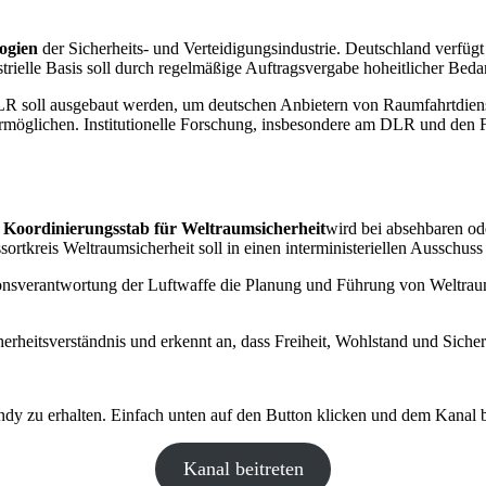
ogien
der Sicherheits- und Verteidigungsindustrie. Deutschland verfügt
elle Basis soll durch regelmäßige Auftragsvergabe hoheitlicher Bedarf
R soll ausgebaut werden, um deutschen Anbietern von Raumfahrtdiens
möglichen. Institutionelle Forschung, insbesondere am DLR und den Fra
n
Koordinierungsstab für Weltraumsicherheit
wird bei absehbaren ode
rtkreis Weltraumsicherheit soll in einen interministeriellen Ausschus
verantwortung der Luftwaffe die Planung und Führung von Weltraum
erheitsverständnis und erkennt an, dass Freiheit, Wohlstand und Sich
y zu erhalten. Einfach unten auf den Button klicken und dem Kanal be
Kanal beitreten