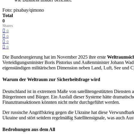
Foto: pixabay/qimono
Total
0
Shares
0
0
0
0
Die Bundesregierung hat im November 2025 ihre erste
Weltraumsich
Verteidigungsminister Boris Pistorius und Außenminister Johann Wad
eigenständigen militärischen Dimension neben Land, Luft, See und C
Warum der Weltraum zur Sicherheitsfrage wird
Deutschland ist in extremem Maße von satellitengestützten Diensten
Bürgerinnen und Bürger. Ein Ausfall dieser Systeme hätte dramatisc
Finanztransaktionen könnten nicht mehr durchgeführt werden.
Der russische Angriffskrieg gegen die Ukraine hat diese Verwundbark
Ukraine und stört seitdem regelmäßig Satellitensignale, was auch Au
Bedrohungen aus dem All