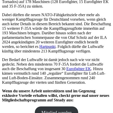
Tornados) auf 178 Maschinen (128 Eurofighter, 15 Eurofighter EK
und 35 F-35A) zu sinken.
Dabei dürften die neuen NATO-Fähigkeitsziele eher mehr als
weniger Kampfflugzeuge für Deutschland vorsehen, wenn gleich
auch keine Details in diesem Bereich bekannt sind. Die Beschaffung
15 weiterer F-35A würde die Kampfflugzeugflotte immerhin auf
193 Maschinen bringen. Darüber hinaus sollen nach der
parlamentarischen Sommerpause die von Olaf Scholz auf der ILA
2024 angekündigten 20 weiteren Eurofighter endlich bestellt
werden, so berichtet es
Hartpunkt
. Folglich dürfte die Luftwaffe
künftig über mindestens 213 Kampfflugzeuge verfügen.
Der Bedarf der Luftwaffe ist damit jedoch nach wie vor nicht
gedeckt. Neben den mindestens 70 F-35A fordert die Luftwaffe
auch die Beschaffung von insgesamt 30
Eurofighter EK
. Hinzu
kämen vermutlich rund 140 „reguläre“ Eurofighter für Luft-Luft-
und Luft-Boden-Einsätze. Zusammengenommen rund 240
Kampfflugzeuge der vierten und fünften Generation.
Wenn
du unsere Arbeit unterstützen und im Gegenzug
exklusive Vorteile erhalten willst, checkt gerne mal unser neues
Mitgliedschaftsprogramm auf Steady aus:
Mitglied werden