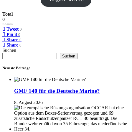
Total
0
Shares
Tweet
0
Pin it
0
Share
0
Share
0
Suchen
Suchen
Neueste Beiträge
GMF 140 für die Deutsche Marine?
8. August 2026