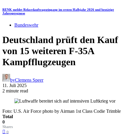
RENK meldet Rekordauftragseingang im ersten Halbjahr 2026 und bestätigt
Jahresprognose
Bundeswehr
Deutschland prüft den Kauf
von 15 weiteren F-35A
Kampfflugzeugen
by
Clemens Speer
11. Juli 2025
2 minute read
Foto: U.S. Air Force photo by Airman 1st Class Codie Trimble
Total
0
Shares
0