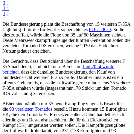
0
0
0
Die Bundesregierung plant die Beschaffung von 15 weiteren F-35A
Lightning II für die Luftwaffe, so berichtet es
POLITICO
. Sollte
dies zutreffen, würde die Flotte von 35 auf 50 Maschinen steigen.
Diese Mehrzweckkampfflugzeuge der fünften Generation sollen die
veralteten Tornado IDS ersetzen, welche 2030 das Ende ihrer
Nutzungsdauer erreichen.
Die Gerüchte, dass Deutschland über die Beschaffung weiterer F-
35A nachdenkt, sind nicht neu. Bereits im
Juni 2024 wurde
berichtet
, dass die damalige Bundesregierung den Kauf von
mindestens acht weiteren F-35A prüfe. Darüber hinaus ist es ein
offenes Geheimnis, dass die Luftwaffe gerne mindestens 35 weitere
F-35A erhalten würde (insgesamt min. 70 Stück) um den Tornado
IDS vollständig zu ersetzen.
Bisher sind nämlich nur 35 neue Kampfflugzeuge als Ersatz für
die
93 veralteten Tornado
s bestellt. Hinzu kommen 15 Eurofighter
EK, die den Tornado ECR ersetzen sollen. Dabei handelt es sich
allerdings um Bestandsmaschinen, die für den Elektronischen
Kampf (EK) umgerüstet werden sollen. Die Kampfflugzeugflotte
der Luftwaffe droht damit, von 231 (138 Eurofighter und 93