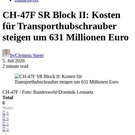
CH-47F SR Block II: Kosten
für Transporthubschrauber
steigen um 631 Millionen Euro
by
Clemens Speer
5. Juli 2026
2 minute read
CH-47F / Foto: Bundeswehr/Dominik Lennartz
Total
0
Shares
0
0
0
0