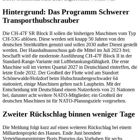
Hintergrund: Das Programm Schwerer
Transporthubschrauber
Die CH-47F SR Block II sollen die bisherigen Maschinen vom Typ
CH-53G ablösen. Diese werden seit knapp 50 Jahren von den
deutschen Streitkräften genutzt und sollen 2030 außer Dienst gestellt
werden. Der Haushaltsausschuss gab die Mittel im Juli 2023 frei;
beschafft wird die modernste Ausführung CH-47F Block II in der
Standard-Range-Variante mit Luftbetankungsfähigkeit. Die erste
Maschine soll im vierten Quartal 2027 in Deutschland eintreffen, die
letzte Ende 2032. Der Großteil der Flotte wird am Standort
Schönewalde/Holzdorf beim Hubschraubergeschwader 64
stationiert, einige Maschinen gehen nach Laupheim. Mit der
Entscheidung tritt Deutschland einem Nutzerkreis von 21 Nationen
bei, darunter acht weitere NATO-Mitglieder; ein Großteil der
deutschen Maschinen ist für NATO-Planungsziele vorgesehen.
Zweiter Rückschlag binnen weniger Tage
Die Meldung folgt kurz auf einen weiteren Rückschlag bei einem
Milliardenprojekt des Hauses. Ende Juni beendete
Verteidigungsminister Boris Pistorius das Vorhaben für sechs