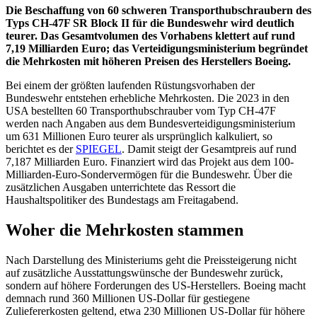
Die Beschaffung von 60 schweren Transporthubschraubern des
Typs CH-47F SR Block II
für die Bundeswehr wird deutlich
teurer. Das Gesamtvolumen des Vorhabens klettert auf rund
7,19 Milliarden Euro; das Verteidigungsministerium begründet
die Mehrkosten mit höheren Preisen des Herstellers Boeing.
Bei einem der größten laufenden Rüstungsvorhaben der
Bundeswehr entstehen erhebliche Mehrkosten. Die 2023 in den
USA bestellten 60 Transporthubschrauber vom Typ CH-47F
werden nach Angaben aus dem Bundesverteidigungsministerium
um 631 Millionen Euro teurer als ursprünglich kalkuliert, so
berichtet es der
SPIEGEL
. Damit steigt der Gesamtpreis auf rund
7,187 Milliarden Euro. Finanziert wird das Projekt aus dem 100-
Milliarden-Euro-Sondervermögen für die Bundeswehr. Über die
zusätzlichen Ausgaben unterrichtete das Ressort die
Haushaltspolitiker des Bundestags am Freitagabend.
Woher die Mehrkosten stammen
Nach Darstellung des Ministeriums geht die Preissteigerung nicht
auf zusätzliche Ausstattungswünsche der Bundeswehr zurück,
sondern auf höhere Forderungen des US-Herstellers. Boeing macht
demnach rund 360 Millionen US-Dollar für gestiegene
Zuliefererkosten geltend, etwa 230 Millionen US-Dollar für höhere