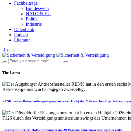
Fachbeiträge
Bundeswehr
NATO & EU
Politik
Industrie
Datenbank
Podcast
Literatur
108K
The Latest
RENK meldet Rekordauftragseingang im ersten Halbjahr 2026 und bestätigt Jahresprogn
Rheinmetall steigert Halbjahresumsatz um 39 Prozent, Jahresprognose nach gesenkt