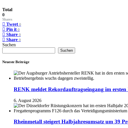
Total
0
Shares
Tweet
0
Pin it
0
Share
0
Share
0
Suchen
Suchen
Neueste Beiträge
RENK meldet Rekordauftragseingang im ersten 
6. August 2026
Rheinmetall steigert Halbjahresumsatz um 39 Pr