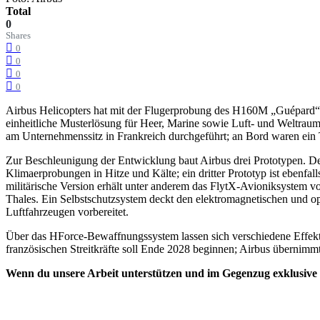
Total
0
Shares
0
0
0
0
Airbus Helicopters hat mit der Flugerprobung des H160M „Guépard“ b
einheitliche Musterlösung für Heer, Marine sowie Luft- und Weltraum
am Unternehmenssitz in Frankreich durchgeführt; an Bord waren ein T
Zur Beschleunigung der Entwicklung baut Airbus drei Prototypen. Der
Klimaerprobungen in Hitze und Kälte; ein dritter Prototyp ist ebenf
militärische Version erhält unter anderem das FlytX-Avioniksystem v
Thales. Ein Selbstschutzsystem deckt den elektromagnetischen und 
Luftfahrzeugen vorbereitet.
Über das HForce-Bewaffnungssystem lassen sich verschiedene Effek
französischen Streitkräfte soll Ende 2028 beginnen; Airbus übernimm
Wenn du unsere Arbeit unterstützen und im Gegenzug exklusive V