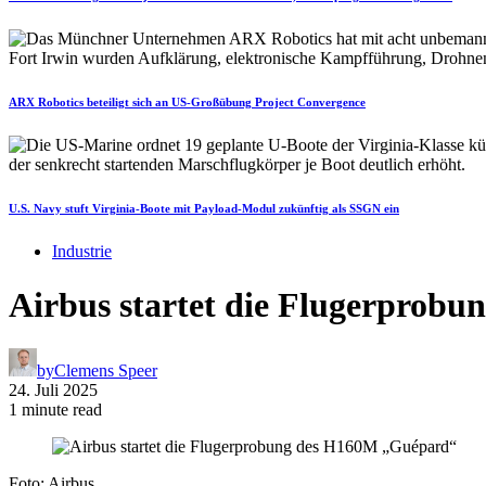
ARX Robotics beteiligt sich an US-Großübung Project Convergence
U.S. Navy stuft Virginia-Boote mit Payload-Modul zukünftig als SSGN ein
Industrie
Airbus startet die Flugerprob
by
Clemens Speer
24. Juli 2025
1 minute read
Foto: Airbus