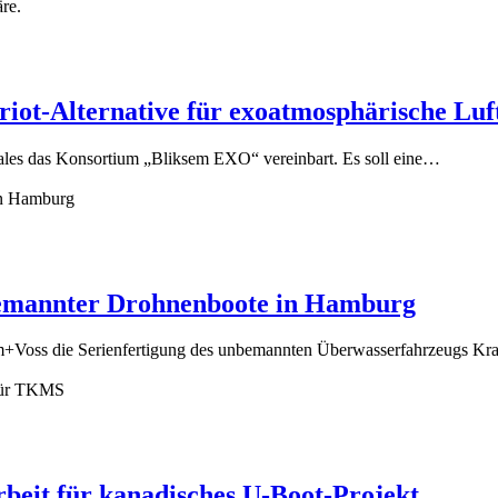
riot-Alternative für exoatmosphärische Lu
ales das Konsortium „Bliksem EXO“ vereinbart. Es soll eine…
nbemannter Drohnenboote in Hamburg
m+Voss die Serienfertigung des unbemannten Überwasserfahrzeugs 
it für kanadisches U-Boot-Projekt