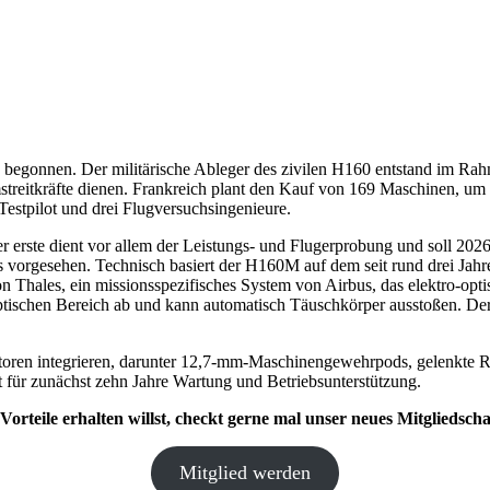
egonnen. Der militärische Ableger des zivilen H160 entstand im Rahm
streitkräfte dienen. Frankreich plant den Kauf von 169 Maschinen, um 
estpilot und drei Flugversuchsingenieure.
 erste dient vor allem der Leistungs- und Flugerprobung und soll 2026
alls vorgesehen. Technisch basiert der H160M auf dem seit rund drei Ja
on Thales, ein missionsspezifisches System von Airbus, das elektro-op
optischen Bereich ab und kann automatisch Täuschkörper ausstoßen. D
toren integrieren, darunter 12,7-mm-Maschinengewehrpods, gelenkte 
t für zunächst zehn Jahre Wartung und Betriebsunterstützung.
orteile erhalten willst, checkt gerne mal unser neues Mitgliedsc
Mitglied werden