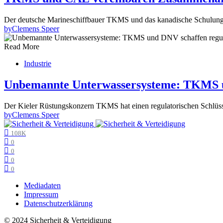
Der deutsche Marineschiffbauer TKMS und das kanadische Schulungs
by
Clemens Speer
Read More
Industrie
Unbemannte Unterwassersysteme: TKMS u
Der Kieler Rüstungskonzern TKMS hat einen regulatorischen Schlüss
by
Clemens Speer
108K
0
0
0
0
Mediadaten
Impressum
Datenschutzerklärung
© 2024 Sicherheit & Verteidigung