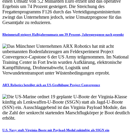
Rheinmetall steigert Halbjahresumsatz um 39 Prozent, Jahresprognose nach gesenkt
ARX Robotics beteiligt sich an US-Großübung Project Convergence
U.S. Navy stuft Virginia-Boote mit Payload-Modul zukünftig als SSGN ein