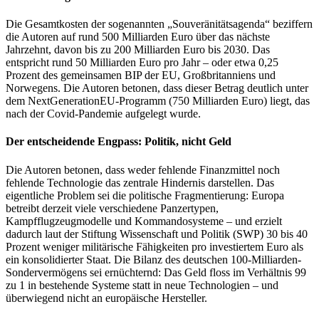
Die Gesamtkosten der sogenannten „Souveränitätsagenda“ beziffern
die Autoren auf rund 500 Milliarden Euro über das nächste
Jahrzehnt, davon bis zu 200 Milliarden Euro bis 2030. Das
entspricht rund 50 Milliarden Euro pro Jahr – oder etwa 0,25
Prozent des gemeinsamen BIP der EU, Großbritanniens und
Norwegens. Die Autoren betonen, dass dieser Betrag deutlich unter
dem NextGenerationEU-Programm (750 Milliarden Euro) liegt, das
nach der Covid-Pandemie aufgelegt wurde.
Der entscheidende Engpass: Politik, nicht Geld
Die Autoren betonen, dass weder fehlende Finanzmittel noch
fehlende Technologie das zentrale Hindernis darstellen. Das
eigentliche Problem sei die politische Fragmentierung: Europa
betreibt derzeit viele verschiedene Panzertypen,
Kampfflugzeugmodelle und Kommandosysteme – und erzielt
dadurch laut der Stiftung Wissenschaft und Politik (SWP) 30 bis 40
Prozent weniger militärische Fähigkeiten pro investiertem Euro als
ein konsolidierter Staat. Die Bilanz des deutschen 100-Milliarden-
Sondervermögens sei ernüchternd: Das Geld floss im Verhältnis 99
zu 1 in bestehende Systeme statt in neue Technologien – und
überwiegend nicht an europäische Hersteller.