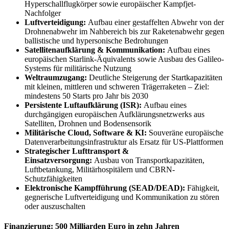
Hyperschallflugkörper sowie europäischer Kampfjet-
Nachfolger
Luftverteidigung:
Aufbau einer gestaffelten Abwehr von der
Drohnenabwehr im Nahbereich bis zur Raketenabwehr gegen
ballistische und hypersonische Bedrohungen
Satellitenaufklärung & Kommunikation:
Aufbau eines
europäischen Starlink-Äquivalents sowie Ausbau des Galileo-
Systems für militärische Nutzung
Weltraumzugang:
Deutliche Steigerung der Startkapazitäten
mit kleinen, mittleren und schweren Trägerraketen – Ziel:
mindestens 50 Starts pro Jahr bis 2030
Persistente Luftaufklärung (ISR):
Aufbau eines
durchgängigen europäischen Aufklärungsnetzwerks aus
Satelliten, Drohnen und Bodensensorik
Militärische Cloud, Software & KI:
Souveräne europäische
Datenverarbeitungsinfrastruktur als Ersatz für US-Plattformen
Strategischer Lufttransport &
Einsatzversorgung:
Ausbau von Transportkapazitäten,
Luftbetankung, Militärhospitälern und CBRN-
Schutzfähigkeiten
Elektronische Kampfführung (SEAD/DEAD):
Fähigkeit,
gegnerische Luftverteidigung und Kommunikation zu stören
oder auszuschalten
Finanzierung: 500 Milliarden Euro in zehn Jahren