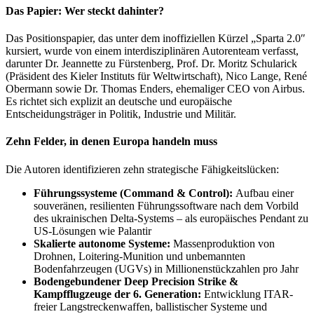
Das Papier: Wer steckt dahinter?
Das Positionspapier, das unter dem inoffiziellen Kürzel „Sparta 2.0″
kursiert, wurde von einem interdisziplinären Autorenteam verfasst,
darunter Dr. Jeannette zu Fürstenberg, Prof. Dr. Moritz Schularick
(Präsident des Kieler Instituts für Weltwirtschaft), Nico Lange, René
Obermann sowie Dr. Thomas Enders, ehemaliger CEO von Airbus.
Es richtet sich explizit an deutsche und europäische
Entscheidungsträger in Politik, Industrie und Militär.
Zehn Felder, in denen Europa handeln muss
Die Autoren identifizieren zehn strategische Fähigkeitslücken:
Führungssysteme (Command & Control):
Aufbau einer
souveränen, resilienten Führungssoftware nach dem Vorbild
des ukrainischen Delta-Systems – als europäisches Pendant zu
US-Lösungen wie Palantir
Skalierte autonome Systeme:
Massenproduktion von
Drohnen, Loitering-Munition und unbemannten
Bodenfahrzeugen (UGVs) in Millionenstückzahlen pro Jahr
Bodengebundener Deep Precision Strike &
Kampfflugzeuge der 6. Generation:
Entwicklung ITAR-
freier Langstreckenwaffen, ballistischer Systeme und