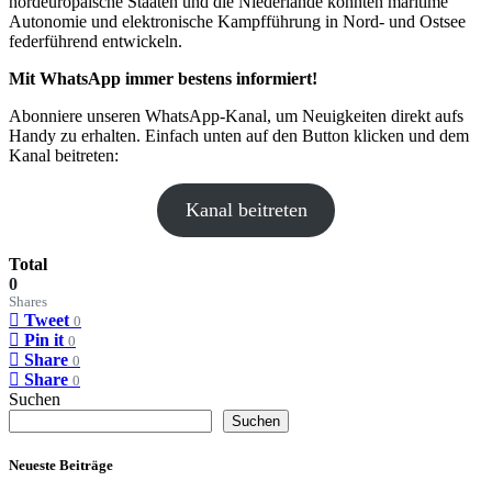
nordeuropäische Staaten und die Niederlande könnten maritime
Autonomie und elektronische Kampfführung in Nord- und Ostsee
federführend entwickeln.
Mit WhatsApp immer bestens informiert!
Abonniere unseren WhatsApp-Kanal, um Neuigkeiten direkt aufs
Handy zu erhalten. Einfach unten auf den Button klicken und dem
Kanal beitreten:
Kanal beitreten
Total
0
Shares
Tweet
0
Pin it
0
Share
0
Share
0
Suchen
Suchen
Neueste Beiträge