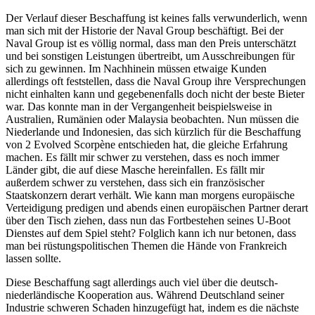
Der Verlauf dieser Beschaffung ist keines falls verwunderlich, wenn
man sich mit der Historie der Naval Group beschäftigt. Bei der
Naval Group ist es völlig normal, dass man den Preis unterschätzt
und bei sonstigen Leistungen übertreibt, um Ausschreibungen für
sich zu gewinnen. Im Nachhinein müssen etwaige Kunden
allerdings oft feststellen, dass die Naval Group ihre Versprechungen
nicht einhalten kann und gegebenenfalls doch nicht der beste Bieter
war. Das konnte man in der Vergangenheit beispielsweise in
Australien, Rumänien oder Malaysia beobachten. Nun müssen die
Niederlande und Indonesien, das sich kürzlich für die Beschaffung
von 2 Evolved Scorpène entschieden hat, die gleiche Erfahrung
machen. Es fällt mir schwer zu verstehen, dass es noch immer
Länder gibt, die auf diese Masche hereinfallen. Es fällt mir
außerdem schwer zu verstehen, dass sich ein französischer
Staatskonzern derart verhält. Wie kann man morgens europäische
Verteidigung predigen und abends einen europäischen Partner derart
über den Tisch ziehen, dass nun das Fortbestehen seines U-Boot
Dienstes auf dem Spiel steht? Folglich kann ich nur betonen, dass
man bei rüstungspolitischen Themen die Hände von Frankreich
lassen sollte.
Diese Beschaffung sagt allerdings auch viel über die deutsch-
niederländische Kooperation aus. Während Deutschland seiner
Industrie schweren Schaden hinzugefügt hat, indem es die nächste