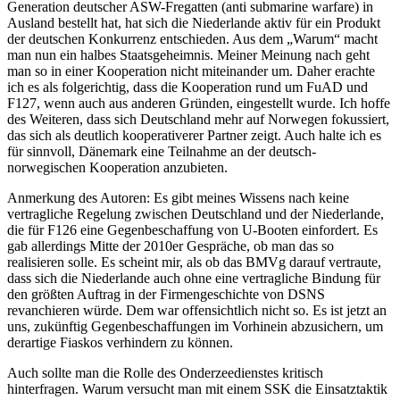
Generation deutscher ASW-Fregatten (anti submarine warfare) in
Ausland bestellt hat, hat sich die Niederlande aktiv für ein Produkt
der deutschen Konkurrenz entschieden. Aus dem „Warum“ macht
man nun ein halbes Staatsgeheimnis. Meiner Meinung nach geht
man so in einer Kooperation nicht miteinander um. Daher erachte
ich es als folgerichtig, dass die Kooperation rund um FuAD und
F127, wenn auch aus anderen Gründen, eingestellt wurde. Ich hoffe
des Weiteren, dass sich Deutschland mehr auf Norwegen fokussiert,
das sich als deutlich kooperativerer Partner zeigt. Auch halte ich es
für sinnvoll, Dänemark eine Teilnahme an der deutsch-
norwegischen Kooperation anzubieten.
Anmerkung des Autoren: Es gibt meines Wissens nach keine
vertragliche Regelung zwischen Deutschland und der Niederlande,
die für F126 eine Gegenbeschaffung von U-Booten einfordert. Es
gab allerdings Mitte der 2010er Gespräche, ob man das so
realisieren solle. Es scheint mir, als ob das BMVg darauf vertraute,
dass sich die Niederlande auch ohne eine vertragliche Bindung für
den größten Auftrag in der Firmengeschichte von DSNS
revanchieren würde. Dem war offensichtlich nicht so. Es ist jetzt an
uns, zukünftig Gegenbeschaffungen im Vorhinein abzusichern, um
derartige Fiaskos verhindern zu können.
Auch sollte man die Rolle des Onderzeedienstes kritisch
hinterfragen. Warum versucht man mit einem SSK die Einsatztaktik