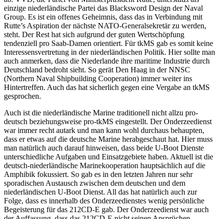
einzige niederländische Partei das Blacksword Design der Naval
Group. Es ist ein offenes Geheimnis, dass das in Verbindung mit
Rutte’s Aspiration der nächste NATO-Generalsekretär zu werden,
steht. Der Rest hat sich aufgrund der guten Wertschöpfung
tendenziell pro Saab-Damen orientiert. Für tkMS gab es somit keine
Interessensvertretung in der niederländischen Politik. Hier sollte man
auch anmerken, dass die Niederlande ihre maritime Industrie durch
Deutschland bedroht sieht. So gerät Den Haag in der NNSC
(Northern Naval Shipbuilding Cooperation) immer weiter ins
Hintertreffen. Auch das hat sicherlich gegen eine Vergabe an tkMS
gesprochen.
Auch ist die niederländische Marine traditionell nicht allzu pro-
deutsch beziehungsweise pro-tkMS eingestellt. Der Onderzeedienst
war immer recht autark und man kann wohl durchaus behaupten,
dass er etwas auf die deutsche Marine herabgeschaut hat. Hier muss
man natürlich auch darauf hinweisen, dass beide U-Boot Dienste
unterschiedliche Aufgaben und Einsatzgebiete haben. Aktuell ist die
deutsch-niederländische Marinekooperation hauptsächlich auf die
Amphibik fokussiert. So gab es in den letzten Jahren nur sehr
sporadischen Austausch zwischen dem deutschen und dem
niederländischen U-Boot Dienst. All das hat natürlich auch zur
Folge, dass es innerhalb des Onderzeedienstes wenig persönliche
Begeisterung für das 212CD-E gab. Der Onderzeedienst war auch
der Auffassung, dass das 212CD-E nicht seinen Ansprüchen