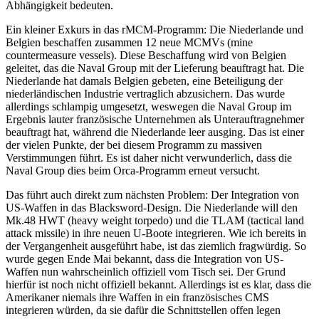
Abhängigkeit bedeuten.
Ein kleiner Exkurs in das rMCM-Programm: Die Niederlande und
Belgien beschaffen zusammen 12 neue MCMVs (mine
countermeasure vessels). Diese Beschaffung wird von Belgien
geleitet, das die Naval Group mit der Lieferung beauftragt hat. Die
Niederlande hat damals Belgien gebeten, eine Beteiligung der
niederländischen Industrie vertraglich abzusichern. Das wurde
allerdings schlampig umgesetzt, weswegen die Naval Group im
Ergebnis lauter französische Unternehmen als Unterauftragnehmer
beauftragt hat, während die Niederlande leer ausging. Das ist einer
der vielen Punkte, der bei diesem Programm zu massiven
Verstimmungen führt. Es ist daher nicht verwunderlich, dass die
Naval Group dies beim Orca-Programm erneut versucht.
Das führt auch direkt zum nächsten Problem: Der Integration von
US-Waffen in das Blacksword-Design. Die Niederlande will den
Mk.48 HWT (heavy weight torpedo) und die TLAM (tactical land
attack missile) in ihre neuen U-Boote integrieren. Wie ich bereits in
der Vergangenheit ausgeführt habe, ist das ziemlich fragwürdig. So
wurde gegen Ende Mai bekannt, dass die Integration von US-
Waffen nun wahrscheinlich offiziell vom Tisch sei. Der Grund
hierfür ist noch nicht offiziell bekannt. Allerdings ist es klar, dass die
Amerikaner niemals ihre Waffen in ein französisches CMS
integrieren würden, da sie dafür die Schnittstellen offen legen