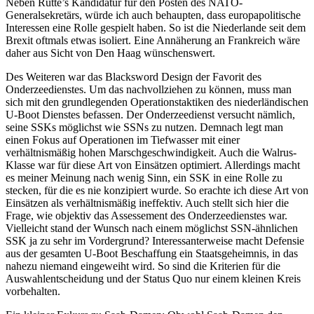
Neben Rutte’s Kandidatur für den Posten des NATO-
Generalsekretärs, würde ich auch behaupten, dass europapolitische
Interessen eine Rolle gespielt haben. So ist die Niederlande seit dem
Brexit oftmals etwas isoliert. Eine Annäherung an Frankreich wäre
daher aus Sicht von Den Haag wünschenswert.
Des Weiteren war das Blacksword Design der Favorit des
Onderzeedienstes. Um das nachvollziehen zu können, muss man
sich mit den grundlegenden Operationstaktiken des niederländischen
U-Boot Dienstes befassen. Der Onderzeedienst versucht nämlich,
seine SSKs möglichst wie SSNs zu nutzen. Demnach legt man
einen Fokus auf Operationen im Tiefwasser mit einer
verhältnismäßig hohen Marschgeschwindigkeit. Auch die Walrus-
Klasse war für diese Art von Einsätzen optimiert. Allerdings macht
es meiner Meinung nach wenig Sinn, ein SSK in eine Rolle zu
stecken, für die es nie konzipiert wurde. So erachte ich diese Art von
Einsätzen als verhältnismäßig ineffektiv. Auch stellt sich hier die
Frage, wie objektiv das Assessement des Onderzeedienstes war.
Vielleicht stand der Wunsch nach einem möglichst SSN-ähnlichen
SSK ja zu sehr im Vordergrund? Interessanterweise macht Defensie
aus der gesamten U-Boot Beschaffung ein Staatsgeheimnis, in das
nahezu niemand eingeweiht wird. So sind die Kriterien für die
Auswahlentscheidung und der Status Quo nur einem kleinen Kreis
vorbehalten.