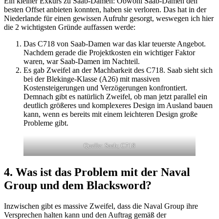
Ein kleiner Exkurs zu Saab-Damen: Obwohl Saab-Damen den
besten Offset anbieten konnten, haben sie verloren. Das hat in der
Niederlande für einen gewissen Aufruhr gesorgt, weswegen ich hier
die 2 wichtigsten Gründe auffassen werde:
Das C718 von Saab-Damen war das klar teuerste Angebot.
Nachdem gerade die Projektkosten ein wichtiger Faktor
waren, war Saab-Damen im Nachteil.
Es gab Zweifel an der Machbarkeit des C718. Saab sieht sich
bei der Blekinge-Klasse (A26) mit massiven
Kostensteigerungen und Verzögerungen konfrontiert.
Demnach gibt es natürlich Zweifel, ob man jetzt parallel ein
deutlich größeres und komplexeres Design im Ausland bauen
kann, wenn es bereits mit einem leichteren Design große
Probleme gibt.
Quelle: Saab; C718
4. Was ist das Problem mit der Naval
Group und dem Blacksword?
Inzwischen gibt es massive Zweifel, dass die Naval Group ihre
Versprechen halten kann und den Auftrag gemäß der