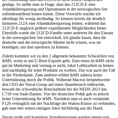
genüge. So stellte man in Frage, dass das 212CD-E eine
Atlantiküberquerung und Operationen in der norwegischen See
zufriedenstellend leisten könne. Diese Vorwürfe erachte ich
allerdings für wenig stichhaltig. So können bereits die deutlich
kleineren 212A eine Atlantiküberquerung leisten, während das
212CD-E ungleich größere expeditionäre Möglichkeiten bietet.
Ebenfalls wurde die 212CD-Familie unter anderem für den Einsatz
in der norwegischen See entwickelt. Ich glaube kaum, dass die
deutsche und die norwegische Marine nicht wissen, was sie
benötigen, um dort operieren zu können.
Zuletzt kommen wir zu den 2 allgemein bekannten Schwächen von
tkMS, wenn es um U-Boot Exporte geht. Zum einen ist tkMS nicht
gut im Marketing und vermag es nicht, lokal Lobbyarbeit zu leisten
und nachhaltig für seine Produkte zu werben. Das war auch der Fall
in der Niederlande. Zum anderen erfährt tkMS nahezu keine
Unterstützung durch die Politik. Während Macron beispielsweise
den CEO der Naval Group auf einen Staatsbesuch mitbrachte,
bewarb die schwedische Botschafterin bei der NEDS 2023 das
C718 von Saab-Damen. Von der deutschen Poltik gab es jedoch
keine Unterstützung für tkMS. Nachdem man es auch versäumte
F126 vertraglich mit der Nachfolge der Walrus-Klasse zu verbinden,
gab man hier seinen einzigen Joker leichtfertig aus der Hand.
Derart große und komplexe Vergabeprozesse werden immer von