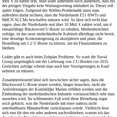
Mrd. € zu haben sein. Man sollte außerdem noch anmerken, dass bei
der jetzigen Vergabe kein Wartungsvertrag inkludiert ist. Dieser soll
später folgen. Aufgrund der Waffen-Problematik muss man
außerdem damit rechnen, dass die Niederlande F21 HWTs und
MdCN SLCMs beschaffen müssen wird. So lässt sich recht klar
sagen, dass die Niederlande real über 10 Mrd. € zahlen wird, um 4
einsatzfähige Blacksword U-Boote zu erhalten. Medienberichten
zufolge, ist das neue niederländische Kabinett allerdings nicht bereit,
eine derartige Kostensteigerung zu akzeptieren und plant, die
Bestellung um 1-2 U-Boote zu kürzen, um im Finanzrahmen zu
bleiben.
Leider gibt es auch beim Zeitplan Probleme. So warb die Naval
Group ursprünglich mit der Lieferung von 2 U-Booten vor 2035.
Gerüchten zufolge scheint man auch hier Verzögerungen in Kauf
nehmen zu müssen.
Zusammenfassend lässt sich inzwischen sicher sagen, dass die
Blacksword U-Boote teurer werden, länger brauchen, nicht die
Anforderungen der Koninklijke Marine erfüllen werden und die
Einbindung der niederländischen Indsutrie vorraussichtlich sehr mau
aussehen wird. Im schlimmsten Fall wird diese Bestellung sogar
noch gekürzt, was die Niederlande mit einer nahezu nicht
unterhaltbaren Miniaturflotte zurücklassen würde. Vielleicht lässt
sich nun für den ein oder anderen nachvollziehen, warum ich das