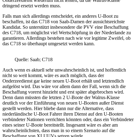
Onderzeedienst wiederum nicht leisten, da die Walrus-Klasse
dringend ersetzt werden muss.
Falls man sich allerdings entscheidet, ein anderes U-Boot zu
beschaffen, ist das C718 von Saab-Damen der aussichtsreichste
Kandidat. So unterstützt insbesondere die PVV eine Beschaffung
des C718, um möglichst viel Wertschöpfung in der Niederlande zu
garantieren. Allerdings bestehen nach wie vor legitime Zweifel, ob
das C718 so überhaupt umgesetzt werden kann.
Quelle: Saab; C718
Auch wenn es aktuell sehr unwahrscheinlich ist, und hoffentlich
nicht so weit kommt, wäre es auch möglich, dass der
Onderzeedienst gar keine neuen U-Boot erhält und letztendlich
aufgelöst wird. Das wäre vor allem dann der Fall, wenn sich die
Beschaffung vorerst hinzieht und erst später abgebrochen wird.
Denn dann müssten die letzten 2 U-Boote der Walrus-Klasse
deutlich vor der Einführung von neuen U-Booten außer Dienst
gestellt werden. Hier bliebe dann nur die Alternative, dass
niederländische U-Boot Fahrer ihren Dienst auf den U-Booten
verbündeter Nationen verrichten könnten oder, dass ein Verbündeter
eines seiner U-Boote bereitstellt. Insgesamt wäre es aber am
wahrscheinlichsten, dass man in so einem Szenario auf die
Beschaffung von XLUUVs setzen würde.