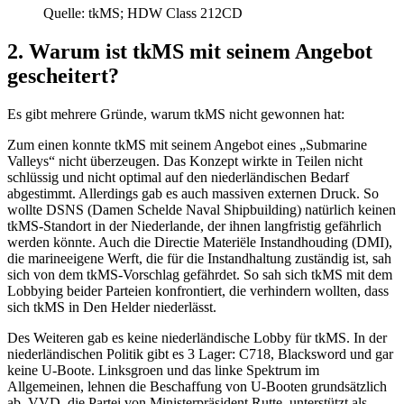
Quelle: tkMS; HDW Class 212CD
2. Warum ist tkMS mit seinem Angebot
gescheitert?
Es gibt mehrere Gründe, warum tkMS nicht gewonnen hat:
Zum einen konnte tkMS mit seinem Angebot eines „Submarine
Valleys“ nicht überzeugen. Das Konzept wirkte in Teilen nicht
schlüssig und nicht optimal auf den niederländischen Bedarf
abgestimmt. Allerdings gab es auch massiven externen Druck. So
wollte DSNS (Damen Schelde Naval Shipbuilding) natürlich keinen
tkMS-Standort in der Niederlande, der ihnen langfristig gefährlich
werden könnte. Auch die Directie Materiële Instandhouding (DMI),
die marineeigene Werft, die für die Instandhaltung zuständig ist, sah
sich von dem tkMS-Vorschlag gefährdet. So sah sich tkMS mit dem
Lobbying beider Parteien konfrontiert, die verhindern wollten, dass
sich tkMS in Den Helder niederlässt.
Des Weiteren gab es keine niederländische Lobby für tkMS. In der
niederländischen Politik gibt es 3 Lager: C718, Blacksword und gar
keine U-Boote. Linksgroen und das linke Spektrum im
Allgemeinen, lehnen die Beschaffung von U-Booten grundsätzlich
ab. VVD, die Partei von Ministerpräsident Rutte, unterstützt als