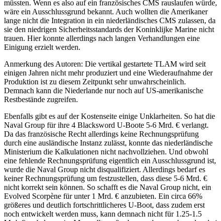
müssten. Wenn es also auf ein französisches CMS rauslaufen würde,
wäre ein Ausschlussgrund bekannt. Auch wollten die Amerikaner
lange nicht die Integration in ein niederländisches CMS zulassen, da
sie den niedrigen Sicherheitsstandards der Koninklijke Marine nicht
trauen. Hier konnte allerdings nach langen Verhandlungen eine
Einigung erzielt werden.
Anmerkung des Autoren: Die vertikal gestartete TLAM wird seit
einigen Jahren nicht mehr produziert und eine Wiederaufnahme der
Produktion ist zu diesem Zeitpunkt sehr unwahrscheinlich.
Demnach kann die Niederlande nur noch auf US-amerikanische
Restbestände zugreifen.
Ebenfalls gibt es auf der Kostenseite einige Unklarheiten. So hat die
Naval Group für ihre 4 Blacksword U-Boote 5-6 Mrd. € verlangt.
Da das französische Recht allerdings keine Rechnungsprüfung
durch eine ausländische Instanz zulässt, konnte das niederländische
Ministerium die Kalkulationen nicht nachvollziehen. Und obwohl
eine fehlende Rechnungsprüfung eigentlich ein Ausschlussgrund ist,
wurde die Naval Group nicht disqualifiziert. Allerdings bedarf es
keiner Rechnungsprüfung um festzustellen, dass diese 5-6 Mrd. €
nicht korrekt sein können. So schafft es die Naval Group nicht, ein
Evolved Scorpène für unter 1 Mrd. € anzubieten. Ein circa 66%
größeres und deutlich fortschrittlicheres U-Boot, dass zudem erst
noch entwickelt werden muss, kann demnach nicht für 1.25-1.5