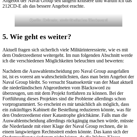
Angebot der Naval Group seit langem kritisiere und warum ich das
212CD-E als das bessere Angebot erachte.
Quelle: Defensie; niederländisches Blacksword
5. Wie geht es weiter?
Aktuell fragen sich sicherlich viele Militärinteressierte, wie es mit
dem Onderzeedienst weitergeht. Im nun folgenden Abschnitt werde
ich die verschiedenen Möglichkeiten beleuchten und bewerten:
Nachdem die Auswahlentscheidung pro Naval Group ausgefallen
ist, ist es vorerst am wahrscheinlichsten, dass man beim Angebot der
Naval Group bleibt. So versucht Staatssekretär van der Maat aktuell
die niederländischen Abgeordneten vom Blacksword zu
überzeugen, um mit dem Projekt fortfahren zu können. Bei der
Fortführung dieses Projektes sind die Probleme allerdings schon
vorprogrammiert. So erscheint es mir tatsächlich als möglich, dass
ein zukünftiges Kabinett die Bestellung reduzieren könnte, was für
den Onderzeedienst einer Katastrophe gleichkäme. Falls man die
Auswahlentscheidung allerdings rückgängig machen würde, müsste
die Niederlande mit einer Klage der Naval Group rechnen, die in
einem langwierigen Rechtsstreit enden könnte. Das kann sich der