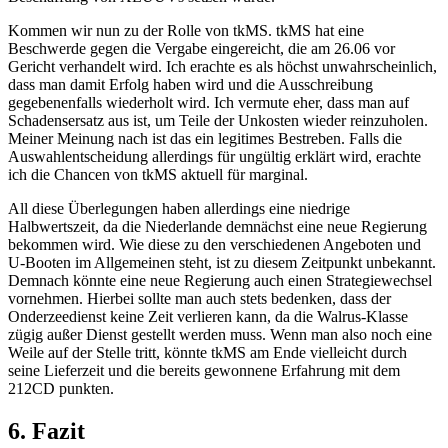
Kommen wir nun zu der Rolle von tkMS. tkMS hat eine
Beschwerde gegen die Vergabe eingereicht, die am 26.06 vor
Gericht verhandelt wird. Ich erachte es als höchst unwahrscheinlich,
dass man damit Erfolg haben wird und die Ausschreibung
gegebenenfalls wiederholt wird. Ich vermute eher, dass man auf
Schadensersatz aus ist, um Teile der Unkosten wieder reinzuholen.
Meiner Meinung nach ist das ein legitimes Bestreben. Falls die
Auswahlentscheidung allerdings für ungültig erklärt wird, erachte
ich die Chancen von tkMS aktuell für marginal.
All diese Überlegungen haben allerdings eine niedrige
Halbwertszeit, da die Niederlande demnächst eine neue Regierung
bekommen wird. Wie diese zu den verschiedenen Angeboten und
U-Booten im Allgemeinen steht, ist zu diesem Zeitpunkt unbekannt.
Demnach könnte eine neue Regierung auch einen Strategiewechsel
vornehmen. Hierbei sollte man auch stets bedenken, dass der
Onderzeedienst keine Zeit verlieren kann, da die Walrus-Klasse
zügig außer Dienst gestellt werden muss. Wenn man also noch eine
Weile auf der Stelle tritt, könnte tkMS am Ende vielleicht durch
seine Lieferzeit und die bereits gewonnene Erfahrung mit dem
212CD punkten.
6. Fazit