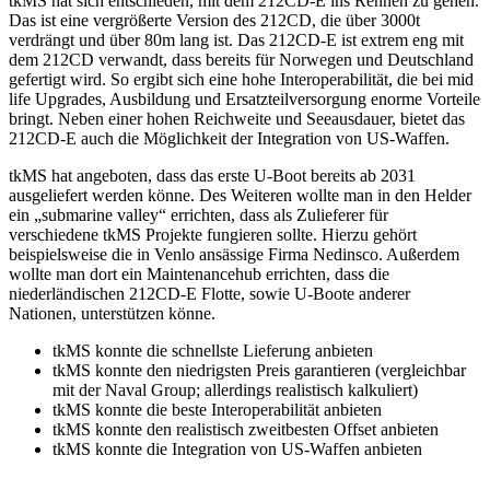
tkMS hat sich entschieden, mit dem 212CD-E ins Rennen zu gehen.
Das ist eine vergrößerte Version des 212CD, die über 3000t
verdrängt und über 80m lang ist. Das 212CD-E ist extrem eng mit
dem 212CD verwandt, dass bereits für Norwegen und Deutschland
gefertigt wird. So ergibt sich eine hohe Interoperabilität, die bei mid
life Upgrades, Ausbildung und Ersatzteilversorgung enorme Vorteile
bringt. Neben einer hohen Reichweite und Seeausdauer, bietet das
212CD-E auch die Möglichkeit der Integration von US-Waffen.
tkMS hat angeboten, dass das erste U-Boot bereits ab 2031
ausgeliefert werden könne. Des Weiteren wollte man in den Helder
ein „submarine valley“ errichten, dass als Zulieferer für
verschiedene tkMS Projekte fungieren sollte. Hierzu gehört
beispielsweise die in Venlo ansässige Firma Nedinsco. Außerdem
wollte man dort ein Maintenancehub errichten, dass die
niederländischen 212CD-E Flotte, sowie U-Boote anderer
Nationen, unterstützen könne.
tkMS konnte die schnellste Lieferung anbieten
tkMS konnte den niedrigsten Preis garantieren (vergleichbar
mit der Naval Group; allerdings realistisch kalkuliert)
tkMS konnte die beste Interoperabilität anbieten
tkMS konnte den realistisch zweitbesten Offset anbieten
tkMS konnte die Integration von US-Waffen anbieten