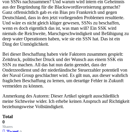
von SSNs nachzuammen? Und warum wird intern ein Geheimnis
aus der Begründung für die Blackswordfavorisierung gemacht?
Ganz offensichtlich gab es ein Bias pro Frankreich und gegen
Deutschland, dass in den jetzt vorliegenden Problemen resultierte.
Und wäre es nicht gleich klüger gewesen, SSNs zu beschaffen,
wenn es doch eigentlich das ist, was man will? Ein SSK wird
niemals die Reichweite, Marschgeschwindigkeit und Befähigung zu
deep water Operationen haben, wie sie ein SSN hat. Das ist ein
Ding der Unmöglichkeit.
Bei dieser Beschaffung haben viele Faktoren zusammen gespielt:
Zeitdruck, politischer Druck und der Wunsch aus einem SSK ein
SSN zu machen. All das hat nun darin geendet, dass der
Onderzeedienst und der niederländische Steuerzahler potentiell von
der Naval Group geschlachtet wird. Es gilt nun, aus dieser wahrlich
fraglichen Beschaffung zu lernen, um derartige Fehler in Zukunft
vermeiden zu können.
Anmerkung des Autoren: Dieser Artikel spiegelt ausschließlich
meine Sichtweise wider. Ich erhebe keinen Anspruch auf Richtigkeit
beziehungsweise Vollständigkeit.
Total
0
Shares
Tweet
0