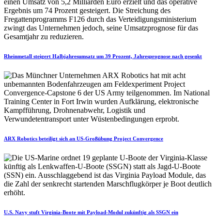
Rheinmetall steigert Halbjahresumsatz um 39 Prozent, Jahresprognose nach gesenkt
ARX Robotics beteiligt sich an US-Großübung Project Convergence
U.S. Navy stuft Virginia-Boote mit Payload-Modul zukünftig als SSGN ein