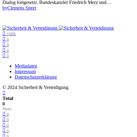
Dialog fortgesetzt. Bundeskanzler Friedrich Merz und…
by
Clemens Speer
108K
0
0
0
0
Mediadaten
Impressum
Datenschutzerklärung
© 2024 Sicherheit & Verteidigung
Total
0
Share
0
0
0
0
0