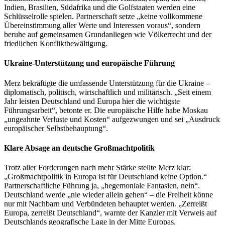
Indien, Brasilien, Südafrika und die Golfstaaten werden eine
Schlüsselrolle spielen. Partnerschaft setze „keine vollkommene
Übereinstimmung aller Werte und Interessen voraus“, sondern
beruhe auf gemeinsamen Grundanliegen wie Völkerrecht und der
friedlichen Konfliktbewältigung.
Ukraine-Unterstützung und europäische Führung
Merz bekräftigte die umfassende Unterstützung für die Ukraine –
diplomatisch, politisch, wirtschaftlich und militärisch. „Seit einem
Jahr leisten Deutschland und Europa hier die wichtigste
Führungsarbeit“, betonte er. Die europäische Hilfe habe Moskau
„ungeahnte Verluste und Kosten“ aufgezwungen und sei „Ausdruck
europäischer Selbstbehauptung“.
Klare Absage an deutsche Großmachtpolitik
Trotz aller Forderungen nach mehr Stärke stellte Merz klar:
„Großmachtpolitik in Europa ist für Deutschland keine Option.“
Partnerschaftliche Führung ja, „hegemoniale Fantasien, nein“.
Deutschland werde „nie wieder allein gehen“ – die Freiheit könne
nur mit Nachbarn und Verbündeten behauptet werden. „Zerreißt
Europa, zerreißt Deutschland“, warnte der Kanzler mit Verweis auf
Deutschlands geografische Lage in der Mitte Europas.