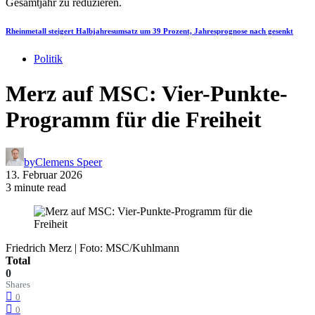
Rheinmetall steigert Halbjahresumsatz um 39 Prozent, Jahresprognose nach gesenkt
Politik
Merz auf MSC: Vier-Punkte-
Programm für die Freiheit
by
Clemens Speer
13. Februar 2026
3 minute read
Friedrich Merz | Foto: MSC/Kuhlmann
Total
0
Shares
0
0