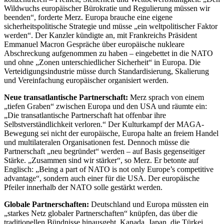
Wildwuchs europäischer Bürokratie und Regulierung müssen wir
beenden“, forderte Merz. Europa brauche eine eigene
sicherheitspolitische Strategie und müsse „ein weltpolitischer Faktor
werden“. Der Kanzler kündigte an, mit Frankreichs Präsident
Emmanuel Macron Gespräche über europäische nukleare
Abschreckung aufgenommen zu haben – eingebettet in die NATO
und ohne „Zonen unterschiedlicher Sicherheit“ in Europa. Die
Verteidigungsindustrie müsse durch Standardisierung, Skalierung
und Vereinfachung europäischer organisiert werden.
Neue transatlantische Partnerschaft:
Merz sprach von einem
„tiefen Graben“ zwischen Europa und den USA und räumte ein:
„Die transatlantische Partnerschaft hat offenbar ihre
Selbstverständlichkeit verloren.“ Der Kulturkampf der MAGA-
Bewegung sei nicht der europäische, Europa halte an freiem Handel
und multilateralen Organisationen fest. Dennoch müsse die
Partnerschaft „neu begründet“ werden – auf Basis gegenseitiger
Stärke. „Zusammen sind wir stärker“, so Merz. Er betonte auf
Englisch: „Being a part of NATO is not only Europe’s competitive
advantage“, sondern auch einer für die USA. Der europäische
Pfeiler innerhalb der NATO solle gestärkt werden.
Globale Partnerschaften:
Deutschland und Europa müssten ein
„starkes Netz globaler Partnerschaften“ knüpfen, das über die
traditionellen Bündnisse hinausgeht. Kanada, Japan, die Türkei,