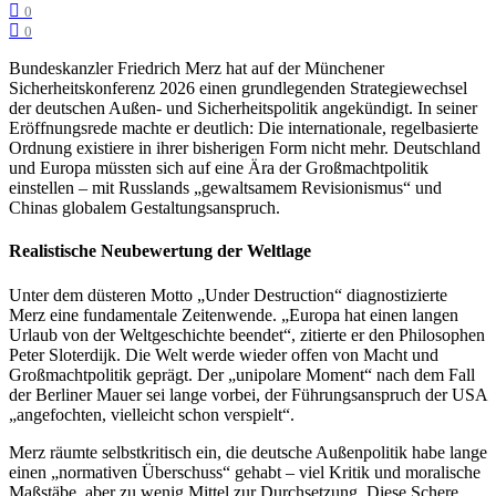
0
0
Bundeskanzler Friedrich Merz hat auf der Münchener
Sicherheitskonferenz 2026 einen grundlegenden Strategiewechsel
der deutschen Außen- und Sicherheitspolitik angekündigt. In seiner
Eröffnungsrede machte er deutlich: Die internationale, regelbasierte
Ordnung existiere in ihrer bisherigen Form nicht mehr. Deutschland
und Europa müssten sich auf eine Ära der Großmachtpolitik
einstellen – mit Russlands „gewaltsamem Revisionismus“ und
Chinas globalem Gestaltungsanspruch.
Realistische Neubewertung der Weltlage
Unter dem düsteren Motto „Under Destruction“ diagnostizierte
Merz eine fundamentale Zeitenwende. „Europa hat einen langen
Urlaub von der Weltgeschichte beendet“, zitierte er den Philosophen
Peter Sloterdijk. Die Welt werde wieder offen von Macht und
Großmachtpolitik geprägt. Der „unipolare Moment“ nach dem Fall
der Berliner Mauer sei lange vorbei, der Führungsanspruch der USA
„angefochten, vielleicht schon verspielt“.
Merz räumte selbstkritisch ein, die deutsche Außenpolitik habe lange
einen „normativen Überschuss“ gehabt – viel Kritik und moralische
Maßstäbe, aber zu wenig Mittel zur Durchsetzung. Diese Schere