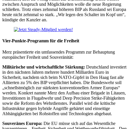
zwischen Anspruch und Möglichkeiten wolle die neue Regierung
schließen. Trotz eines zehnmal höheren BIP als Russland sei Europa
heute nicht zehnmal so stark. „Wir legen den Schalter im Kopf um“,
kündigte der Kanzler an.
Vier-Punkte-Programm für die Freiheit
Merz präsentierte ein umfassendes Programm zur Behauptung
europäischer Freiheit und Souveränität:
Militärische und wirtschaftliche Stärkung:
Deutschland investiert
in den nächsten Jahren mehrere hundert Milliarden Euro in
Sicherheit, nachdem sich beim NATO-Gipfel in Den Haag fast alle
Alliierten zu 5% des BIP verpflichtet haben. Die Bundeswehr soll
„schnellstmöglich zur stärksten konventionellen Armee Europas“
werden. Konkret nannte Merz den Aufbau einer Brigade in Litauen,
Investitionen in Flugabwehr und Deep Precision Strike-Fähigkeiten
sowie die Reform des Wehrdienstes. Parallel wird die kritische
Infrastruktur gegen hybride Angriffe gehärtet und einseitige
Abhängigkeiten bei Rohstoffen und Technologien abgebaut.
Souveränes Europa:
Die EU müsse sich auf das Wesentliche
konzentrieren – Freiheit, Sicherheit und Wettbewerbsfähigkeit. „Den