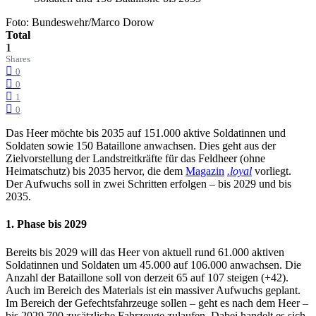
Foto: Bundeswehr/Marco Dorow
Total
1
Shares
0
0
1
0
Das Heer möchte bis 2035 auf 151.000 aktive Soldatinnen und
Soldaten sowie 150 Bataillone anwachsen. Dies geht aus der
Zielvorstellung der Landstreitkräfte für das Feldheer (ohne
Heimatschutz) bis 2035 hervor, die dem
Magazin
.
loyal
vorliegt.
Der Aufwuchs soll in zwei Schritten erfolgen – bis 2029 und bis
2035.
1. Phase bis 2029
Bereits bis 2029 will das Heer von aktuell rund 61.000 aktiven
Soldatinnen und Soldaten um 45.000 auf 106.000 anwachsen. Die
Anzahl der Bataillone soll von derzeit 65 auf 107 steigen (+42).
Auch im Bereich des Materials ist ein massiver Aufwuchs geplant.
Im Bereich der Gefechtsfahrzeuge sollen – geht es nach dem Heer –
bis 2029 700 zusätzliche Fahrzeuge zulaufen. Dabei handelt es sich