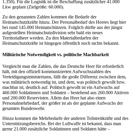
1.350). Für die Logistik ist die Beschaffung zusätzlicher 41.000
Lkw geplant (Zielgröße: 60.000).
Zu den genannten Zahlen kommen die Bedarfe der
Heimatschutzkräfte hinzu. Der Personalbedarf des Heeres liegt hier
bei rund 145.000 Heimatschützern. Folglich dürfte aus der jüngst
aufgestellten Heimatschutzdivision sehr bald ein neues
Territorialheer werden. Zu den Materialbedarfen der
Heimatschutzkräfte ist hingegen öffentlich noch nichts bekannt.
Militärische Notwendigkeit vs. politische Machbarkeit
Vergleicht man die Zahlen, die das Deutsche Heer für erforderlich
hält, mit den offiziell kommunizierten Aufwuchszahlen des
Verteidigungsministeriums, fällt die große Differenz zwischen dem,
was militärisch notwendig ist, und dem, was politisch gewollt bzw.
machbar ist, deutlich auf. Politisch gewollt ist ein Aufwuchs auf
460.000 Soldatinnen und Soldaten – bestehend aus 260.000 Aktiven
und 200.000 Reservisten. Allein das Heer hat also einen
Personalmehrbedarf, der größer ist als der geplante Aufwuchs der
gesamten Bundeswehr.
Hinzu kommen die Mehrbedarfe der anderen Teilstreitkräfte und des
Unterstützungsbereichs. Bei der Luftwaffe ist bekannt, dass man
gerne 21.000 zusätzliche Soldatinnen und Soldaten hätte –