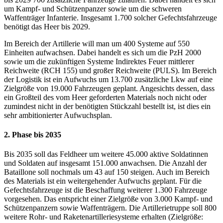
um Kampf- und Schützenpanzer sowie um die schweren
Waffenträger Infanterie. Insgesamt 1.700 solcher Gefechtsfahrzeuge
benötigt das Heer bis 2029.
Im Bereich der Artillerie will man um 400 Systeme auf 550
Einheiten aufwachsen. Dabei handelt es sich um die PzH 2000
sowie um die zukünftigen Systeme Indirektes Feuer mittlerer
Reichweite (RCH 155) und großer Reichweite (PULS). Im Bereich
der Logistik ist ein Aufwuchs um 13.700 zusätzliche Lkw auf eine
Zielgröße von 19.000 Fahrzeugen geplant. Angesichts dessen, dass
ein Großteil des vom Heer geforderten Materials noch nicht oder
zumindest nicht in der benötigten Stückzahl bestellt ist, ist dies ein
sehr ambitionierter Aufwuchsplan.
2. Phase bis 2035
Bis 2035 soll das Feldheer um weitere 45.000 aktive Soldatinnen
und Soldaten auf insgesamt 151.000 anwachsen. Die Anzahl der
Bataillone soll nochmals um 43 auf 150 steigen. Auch im Bereich
des Materials ist ein weitergehender Aufwuchs geplant. Für die
Gefechtsfahrzeuge ist die Beschaffung weiterer 1.300 Fahrzeuge
vorgesehen. Das entspricht einer Zielgröße von 3.000 Kampf- und
Schützenpanzern sowie Waffenträgern. Die Artillerietruppe soll 800
weitere Rohr- und Raketenartilleriesysteme erhalten (Zielgröße: