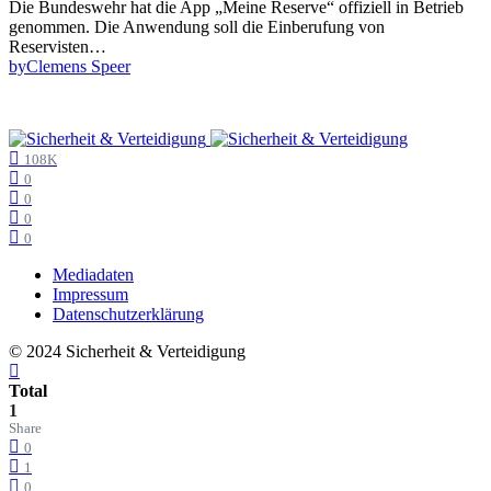
Die Bundeswehr hat die App „Meine Reserve“ offiziell in Betrieb
genommen. Die Anwendung soll die Einberufung von
Reservisten…
by
Clemens Speer
108K
0
0
0
0
Mediadaten
Impressum
Datenschutzerklärung
© 2024 Sicherheit & Verteidigung
Total
1
Share
0
1
0