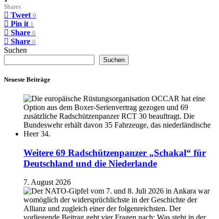
Shares
Tweet
0
Pin it
1
Share
0
Share
0
Suchen
Suchen
Neueste Beiträge
Weitere 69 Radschützenpanzer „Schakal“ für
Deutschland und die Niederlande
7. August 2026