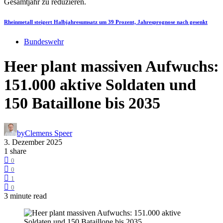
Rheinmetall steigert Halbjahresumsatz um 39 Prozent, Jahresprognose nach gesenkt
Bundeswehr
Heer plant massiven Aufwuchs:
151.000 aktive Soldaten und
150 Bataillone bis 2035
by
Clemens Speer
3. Dezember 2025
1 share
0
0
1
0
3 minute read