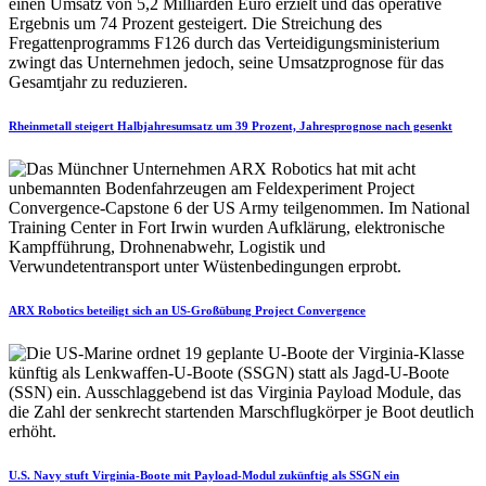
Rheinmetall steigert Halbjahresumsatz um 39 Prozent, Jahresprognose nach gesenkt
ARX Robotics beteiligt sich an US-Großübung Project Convergence
U.S. Navy stuft Virginia-Boote mit Payload-Modul zukünftig als SSGN ein