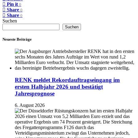
Pin it
0
Share
0
Share
0
Suchen
Suchen
Neueste Beiträge
RENK meldet Rekordauftragseingang im
ersten Halbjahr 2026 und bestätigt
Jahresprognose
6. August 2026