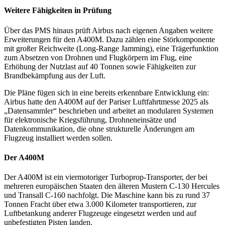
Weitere Fähigkeiten in Prüfung
Über das PMS hinaus prüft Airbus nach eigenen Angaben weitere
Erweiterungen für den A400M. Dazu zählen eine Störkomponente
mit großer Reichweite (Long-Range Jamming), eine Trägerfunktion
zum Absetzen von Drohnen und Flugkörpern im Flug, eine
Erhöhung der Nutzlast auf 40 Tonnen sowie Fähigkeiten zur
Brandbekämpfung aus der Luft.
Die Pläne fügen sich in eine bereits erkennbare Entwicklung ein:
Airbus hatte den A400M auf der Pariser Luftfahrtmesse 2025 als
„Datensammler“ beschrieben und arbeitet an modularen Systemen
für elektronische Kriegsführung, Drohneneinsätze und
Datenkommunikation, die ohne strukturelle Änderungen am
Flugzeug installiert werden sollen.
Der A400M
Der A400M ist ein viermotoriger Turboprop-Transporter, der bei
mehreren europäischen Staaten den älteren Mustern C-130 Hercules
und Transall C-160 nachfolgt. Die Maschine kann bis zu rund 37
Tonnen Fracht über etwa 3.000 Kilometer transportieren, zur
Luftbetankung anderer Flugzeuge eingesetzt werden und auf
unbefestigten Pisten landen.