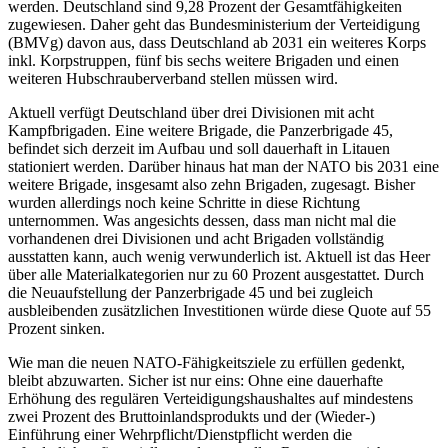
werden. Deutschland sind 9,28 Prozent der Gesamtfähigkeiten
zugewiesen. Daher geht das Bundesministerium der Verteidigung
(BMVg) davon aus, dass Deutschland ab 2031 ein weiteres Korps
inkl. Korpstruppen, fünf bis sechs weitere Brigaden und einen
weiteren Hubschrauberverband stellen müssen wird.
Aktuell verfügt Deutschland über drei Divisionen mit acht
Kampfbrigaden. Eine weitere Brigade, die Panzerbrigade 45,
befindet sich derzeit im Aufbau und soll dauerhaft in Litauen
stationiert werden. Darüber hinaus hat man der NATO bis 2031 eine
weitere Brigade, insgesamt also zehn Brigaden, zugesagt. Bisher
wurden allerdings noch keine Schritte in diese Richtung
unternommen. Was angesichts dessen, dass man nicht mal die
vorhandenen drei Divisionen und acht Brigaden vollständig
ausstatten kann, auch wenig verwunderlich ist. Aktuell ist das Heer
über alle Materialkategorien nur zu 60 Prozent ausgestattet. Durch
die Neuaufstellung der Panzerbrigade 45 und bei zugleich
ausbleibenden zusätzlichen Investitionen würde diese Quote auf 55
Prozent sinken.
Wie man die neuen NATO-Fähigkeitsziele zu erfüllen gedenkt,
bleibt abzuwarten. Sicher ist nur eins: Ohne eine dauerhafte
Erhöhung des regulären Verteidigungshaushaltes auf mindestens
zwei Prozent des Bruttoinlandsprodukts und der (Wieder-)
Einführung einer Wehrpflicht/Dienstpflicht werden die