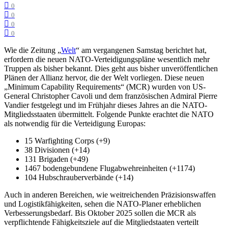
0
0
0
0
Wie die Zeitung „
Welt
“ am vergangenen Samstag berichtet hat,
erfordern die neuen NATO-Verteidigungspläne wesentlich mehr
Truppen als bisher bekannt. Dies geht aus bisher unveröffentlichen
Plänen der Allianz hervor, die der Welt vorliegen. Diese neuen
„Minimum Capability Requirements“ (MCR) wurden von US-
General Christopher Cavoli und dem französischen Admiral Pierre
Vandier festgelegt und im Frühjahr dieses Jahres an die NATO-
Mitgliedsstaaten übermittelt. Folgende Punkte erachtet die NATO
als notwendig für die Verteidigung Europas:
15 Warfighting Corps (+9)
38 Divisionen (+14)
131 Brigaden (+49)
1467 bodengebundene Flugabwehreinheiten (+1174)
104 Hubschrauberverbände (+14)
Auch in anderen Bereichen, wie weitreichenden Präzisionswaffen
und Logistikfähigkeiten, sehen die NATO-Planer erheblichen
Verbesserungsbedarf. Bis Oktober 2025 sollen die MCR als
verpflichtende Fähigkeitsziele auf die Mitgliedstaaten verteilt