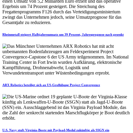
Rheinmetall steigert Halbjahresumsatz um 39 Prozent, Jahresprognose nach gesenkt
ARX Robotics beteiligt sich an US-Großübung Project Convergence
U.S. Navy stuft Virginia-Boote mit Payload-Modul zukünftig als SSGN ein