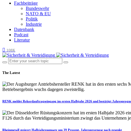
Fachbeiträge
Bundeswehr
NATO & EU
Politik
Industrie
Datenbank
Podcast
Literatur
108K
The Latest
RENK meldet Rekordauftragseingang im ersten Halbjahr 2026 und bestätigt Jahresprogn
Rheinmetall steigert Halbjahresumsatz um 39 Prozent, Jahresprognose nach gesenkt