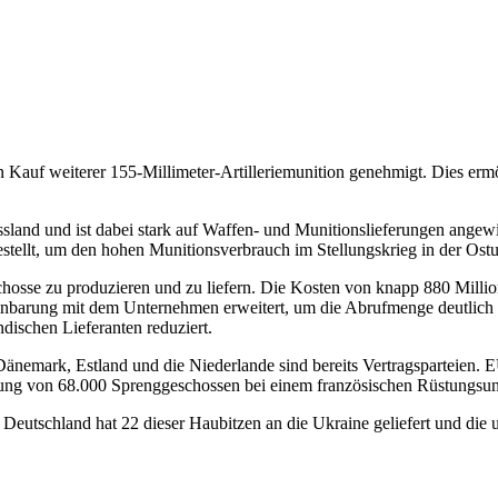
Kauf weiterer 155-Millimeter-Artilleriemunition genehmigt. Dies ermö
Russland und ist dabei stark auf Waffen- und Munitionslieferungen ang
estellt, um den hohen Munitionsverbrauch im Stellungskrieg in der Ost
schosse zu produzieren und zu liefern. Die Kosten von knapp 880 Mi
nbarung mit dem Unternehmen erweitert, um die Abrufmenge deutlich z
dischen Lieferanten reduziert.
änemark, Estland und die Niederlande sind bereits Vertragsparteien. EU
ffung von 68.000 Sprenggeschossen bei einem französischen Rüstungsu
 Deutschland hat 22 dieser Haubitzen an die Ukraine geliefert und die