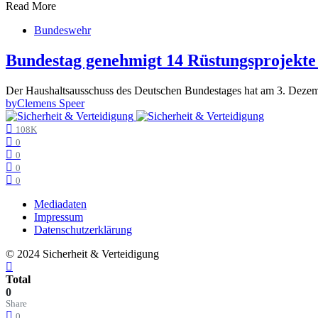
Read More
Bundeswehr
Bundestag genehmigt 14 Rüstungsprojekte 
Der Haushaltsausschuss des Deutschen Bundestages hat am 3. Deze
by
Clemens Speer
108K
0
0
0
0
Mediadaten
Impressum
Datenschutzerklärung
© 2024 Sicherheit & Verteidigung
Total
0
Share
0