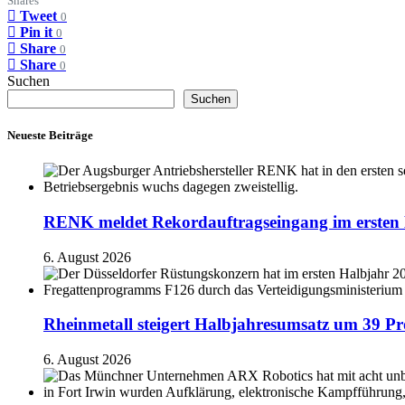
Shares
Tweet
0
Pin it
0
Share
0
Share
0
Suchen
Suchen
Neueste Beiträge
RENK meldet Rekordauftragseingang im ersten 
6. August 2026
Rheinmetall steigert Halbjahresumsatz um 39 Pr
6. August 2026