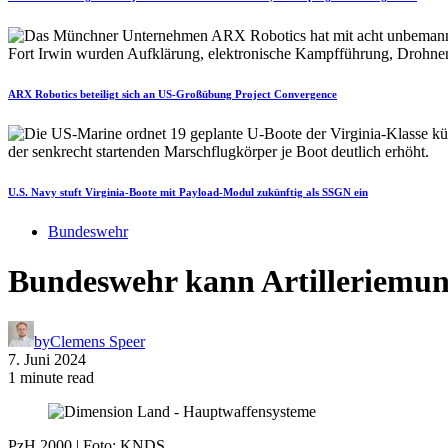
ARX Robotics beteiligt sich an US-Großübung Project Convergence
U.S. Navy stuft Virginia-Boote mit Payload-Modul zukünftig als SSGN ein
Bundeswehr
Bundeswehr kann Artilleriemuni
by
Clemens Speer
7. Juni 2024
1 minute read
PzH 2000 | Foto: KNDS