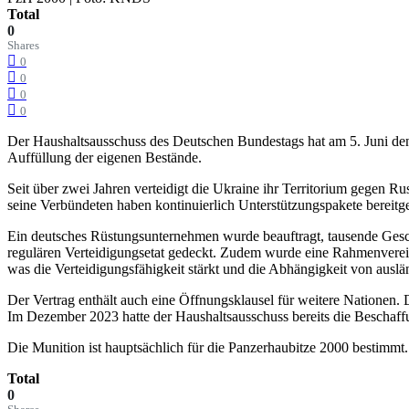
Total
0
Shares
0
0
0
0
Der Haushaltsausschuss des Deutschen Bundestags hat am 5. Juni den 
Auffüllung der eigenen Bestände.
Seit über zwei Jahren verteidigt die Ukraine ihr Territorium gegen 
seine Verbündeten haben kontinuierlich Unterstützungspakete bereitg
Ein deutsches Rüstungsunternehmen wurde beauftragt, tausende Ge
regulären Verteidigungsetat gedeckt. Zudem wurde eine Rahmenverei
was die Verteidigungsfähigkeit stärkt und die Abhängigkeit von auslän
Der Vertrag enthält auch eine Öffnungsklausel für weitere Nationen. D
Im Dezember 2023 hatte der Haushaltsausschuss bereits die Bescha
Die Munition ist hauptsächlich für die Panzerhaubitze 2000 bestimmt.
Total
0