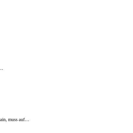
n…
Main, muss auf…