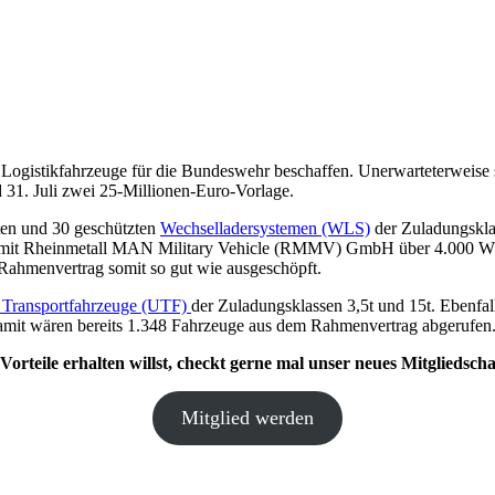
Logistikfahrzeuge für die Bundeswehr beschaffen. Unerwarteterweise 
31. Juli zwei 25-Millionen-Euro-Vorlage.
ten und 30 geschützten
Wechselladersystemen (WLS)
der Zuladungskla
g mit Rheinmetall MAN Military Vehicle (RMMV) GmbH über 4.000 WLS
 Rahmenvertrag somit so gut wie ausgeschöpft.
r Transportfahrzeuge (UTF)
der Zuladungsklassen 3,5t und 15t. Ebenf
amit wären bereits 1.348 Fahrzeuge aus dem Rahmenvertrag abgerufen
orteile erhalten willst, checkt gerne mal unser neues Mitgliedsc
Mitglied werden