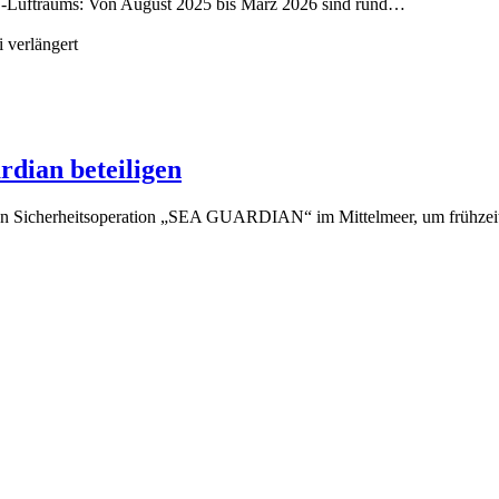
TO-Luftraums: Von August 2025 bis März 2026 sind rund…
rdian beteiligen
imen Sicherheitsoperation „SEA GUARDIAN“ im Mittelmeer, um frühzei