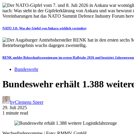
NATO 3.0: Was der Gipfel von Ankara wirklich verändert
RENK meldet Rekordauftragseingang im ersten Halbjahr 2026 und bestätigt Jahresprogn
Bundeswehr
Bundeswehr erhält 1.388 weiter
by
Clemens Speer
29. Juli 2025
1 minute read
Wechselladersysteme / Foto: RMMV GmbH