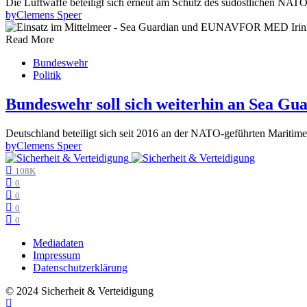
Die Luftwaffe beteiligt sich erneut am Schutz des südöstlichen NA
by
Clemens Speer
Read More
Bundeswehr
Politik
Bundeswehr soll sich weiterhin an Sea Gua
Deutschland beteiligt sich seit 2016 an der NATO-geführten Marit
by
Clemens Speer
108K
0
0
0
0
Mediadaten
Impressum
Datenschutzerklärung
© 2024 Sicherheit & Verteidigung