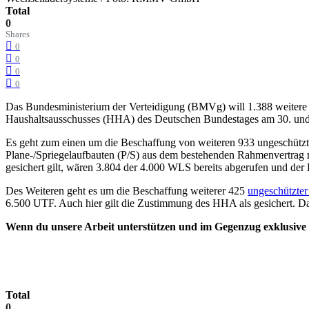
Total
0
Shares
0
0
0
0
Das Bundesministerium der Verteidigung (BMVg) will 1.388 weitere 
Haushaltsausschusses (HHA) des Deutschen Bundestages am 30. und 
Es geht zum einen um die Beschaffung von weiteren 933 ungeschütz
Plane-/Spriegelaufbauten (P/S) aus dem bestehenden Rahmenvertra
gesichert gilt, wären 3.804 der 4.000 WLS bereits abgerufen und der
Des Weiteren geht es um die Beschaffung weiterer 425
ungeschützte
6.500 UTF. Auch hier gilt die Zustimmung des HHA als gesichert. D
Wenn du unsere Arbeit unterstützen und im Gegenzug exklusive V
Total
0