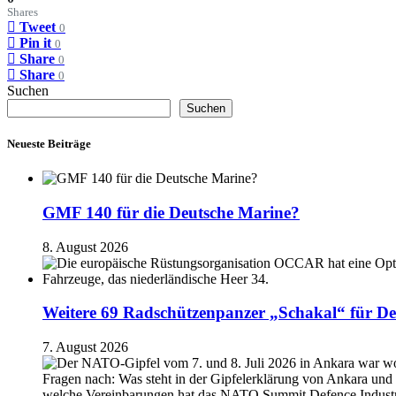
Shares
Tweet
0
Pin it
0
Share
0
Share
0
Suchen
Suchen
Neueste Beiträge
GMF 140 für die Deutsche Marine?
8. August 2026
Weitere 69 Radschützenpanzer „Schakal“ für De
7. August 2026