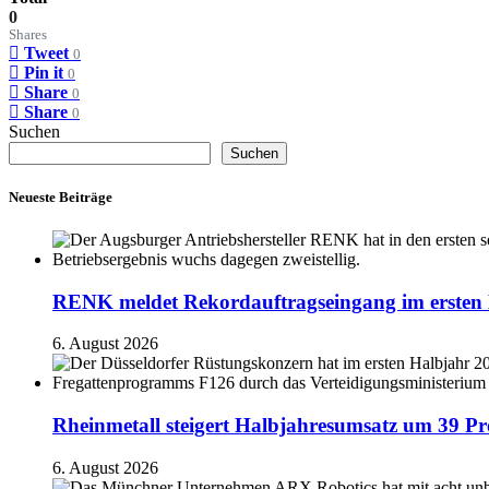
0
Shares
Tweet
0
Pin it
0
Share
0
Share
0
Suchen
Suchen
Neueste Beiträge
RENK meldet Rekordauftragseingang im ersten 
6. August 2026
Rheinmetall steigert Halbjahresumsatz um 39 Pr
6. August 2026