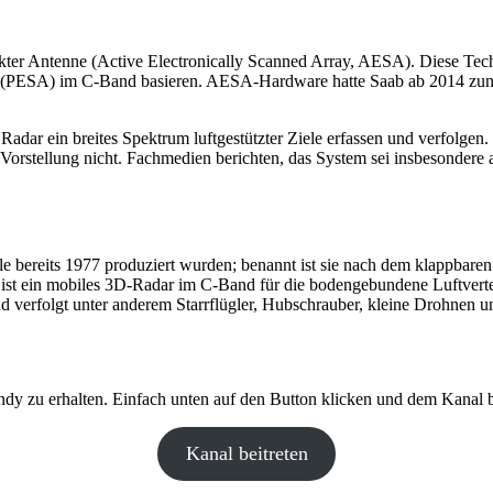
er Antenne (Active Electronically Scanned Array, AESA). Diese Techn
 (PESA) im C-Band basieren. AESA-Hardware hatte Saab ab 2014 zunäc
dar ein breites Spektrum luftgestützter Ziele erfassen und verfolgen. 
 Vorstellung nicht. Fachmedien berichten, das System sei insbesondere
e bereits 1977 produziert wurden; benannt ist sie nach dem klappbaren 
st ein mobiles 3D-Radar im C-Band für die boden­gebundene Luftverteid
nd verfolgt unter anderem Starrflügler, Hubschrauber, kleine Drohnen
y zu erhalten. Einfach unten auf den Button klicken und dem Kanal be
Kanal beitreten