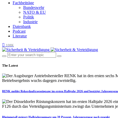
Fachbeiträge
Bundeswehr
NATO & EU
Politik
Industrie
Datenbank
Podcast
Literatur
108K
The Latest
RENK meldet Rekordauftragseingang im ersten Halbjahr 2026 und bestätigt Jahresprogn
Rheinmetall steigert Halbjahresumsatz um 39 Prozent, Jahresprognose nach gesenkt