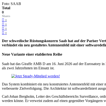
Foto: SAAB
Total
0
Shares
0
0
0
0
Der schwedische Rüstungskonzern Saab hat auf der Pariser Vert
verbindet ein neu gestaltetes Antennenfeld mit einer softwaredefi
Neue Variante einer etablierten Reihe
Saab hat das Giraffe AMB D am 16. Juni 2026 auf der Eurosatory in 
als zwei Jahrzehnten im Einsatz ist.
Das System kombiniert ein neu konstruiertes Antennenfeld mit einer m
verbesserte Zielverfolgung. Die Architektur ist softwaredefiniert au
Carl-Johan Bergholm, Leiter des Geschäftsbereichs Surveillance, ord
werden könne. Er verweist zudem auf einen gegenüber Vorgängern v