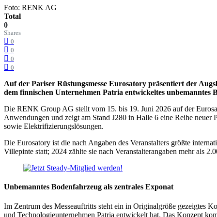
Foto: RENK AG
Total
0
Shares
0
0
0
0
Auf der Pariser Rüstungsmesse Eurosatory präsentiert der Augsb
dem finnischen Unternehmen Patria entwickeltes unbemanntes B
Die RENK Group AG stellt vom 15. bis 19. Juni 2026 auf der Eurosato
Anwendungen und zeigt am Stand J280 in Halle 6 eine Reihe neuer 
sowie Elektrifizierungslösungen.
Die Eurosatory ist die nach Angaben des Veranstalters größte internat
Villepinte statt; 2024 zählte sie nach Veranstalterangaben mehr als 
Unbemanntes Bodenfahrzeug als zentrales Exponat
Im Zentrum des Messeauftritts steht ein in Originalgröße gezeigt
und Technologieunternehmen Patria entwickelt hat. Das Konzept k