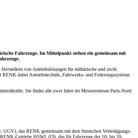
tärische Fahrzeuge. Im Mittelpunkt stehen ein gemeinsam mit
ahrzeuge.
erstellern von Antriebslösungen für militärische und zivile
lt RENK dabei Antriebstechnik, Fahrwerks- und Federungssysteme
dstreitkräfte. Sie findet alle zwei Jahre im Messezentrum Paris-Nord
cle, UGV), das RENK gemeinsam mit dem finnischen Verteidigungs-
 RENK-Getriebe HSWL 076, das für Fahrzeuge der 10- bis 20-