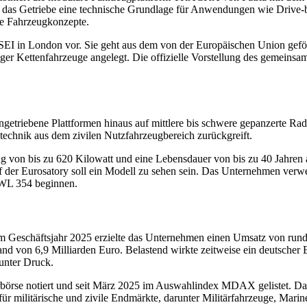
t das Getriebe eine technische Grundlage für Anwendungen wie Driv
 Fahrzeugkonzepte.
 DSEI in London vor. Sie geht aus dem von der Europäischen Union 
ger Kettenfahrzeuge angelegt. Die offizielle Vorstellung des gemeins
getriebene Plattformen hinaus auf mittlere bis schwere gepanzerte Ra
stechnik aus dem zivilen Nutzfahrzeugbereich zurückgreift.
 von bis zu 620 Kilowatt und eine Lebensdauer von bis zu 40 Jahren 
f der Eurosatory soll ein Modell zu sehen sein. Das Unternehmen verwe
SWL 354 beginnen.
m Geschäftsjahr 2025 erzielte das Unternehmen einen Umsatz von rund 
 von 6,9 Milliarden Euro. Belastend wirkte zeitweise ein deutscher E
 unter Druck.
rbörse notiert und seit März 2025 im Auswahlindex MDAX gelistet. Da
ür militärische und zivile Endmärkte, darunter Militärfahrzeuge, Mari