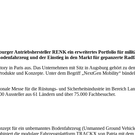
urger Antriebshersteller RENK ein erweitertes Portfolio für mili
odenfahrzeug und der Einstieg in den Markt für gepanzerte Radf
ry in Paris aus. Das Unternehmen mit Sitz in Augsburg gehört zu den H
Produkte und Konzepte. Unter dem Begriff „NextGen Mobility“ bünde
ionale Messe für die Rüstungs- und Sicherheitsindustrie im Bereich Lan
2.000 Aussteller aus 61 Ländern und über 75.000 Fachbesucher.
es Konzept für ein unbemanntes Bodenfahrzeug (Unmanned Ground Vehi
ombiniert die modulare Fahrzeugplattform TRACKX von Patria mit dem