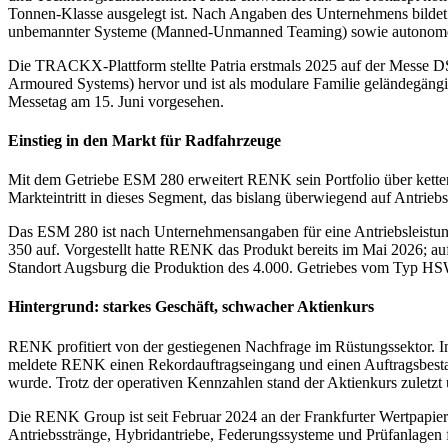
Tonnen-Klasse ausgelegt ist. Nach Angaben des Unternehmens bilde
unbemannter Systeme (Manned-Unmanned Teaming) sowie autonome
Die TRACKX-Plattform stellte Patria erstmals 2025 auf der Messe
Armoured Systems) hervor und ist als modulare Familie geländegängi
Messetag am 15. Juni vorgesehen.
Einstieg in den Markt für Radfahrzeuge
Mit dem Getriebe ESM 280 erweitert RENK sein Portfolio über ketten
Markteintritt in dieses Segment, das bislang überwiegend auf Antrieb
Das ESM 280 ist nach Unternehmensangaben für eine Antriebsleistung
350 auf. Vorgestellt hatte RENK das Produkt bereits im Mai 2026; au
Standort Augsburg die Produktion des 4.000. Getriebes vom Typ H
Hintergrund: starkes Geschäft, schwacher Aktienkurs
RENK profitiert von der gestiegenen Nachfrage im Rüstungssektor. I
meldete RENK einen Rekordauftragseingang und einen Auftragsbestand
wurde. Trotz der operativen Kennzahlen stand der Aktienkurs zuletzt
Die RENK Group ist seit Februar 2024 an der Frankfurter Wertpapie
Antriebsstränge, Hybridantriebe, Federungssysteme und Prüfanlagen f