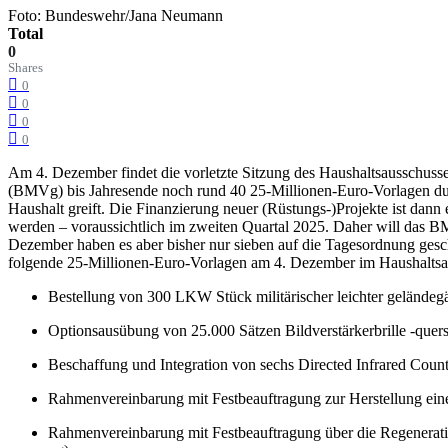
Foto: Bundeswehr/Jana Neumann
Total
0
Shares
0
0
0
0
Am 4. Dezember findet die vorletzte Sitzung des Haushaltsausschusse
(BMVg) bis Jahresende noch rund 40 25-Millionen-Euro-Vorlagen durch
Haushalt greift. Die Finanzierung neuer (Rüstungs-)Projekte ist da
werden – voraussichtlich im zweiten Quartal 2025. Daher will das B
Dezember haben es aber bisher nur sieben auf die Tagesordnung gesch
folgende 25-Millionen-Euro-Vorlagen am 4. Dezember im Haushaltsa
Bestellung von 300 LKW Stück militärischer leichter gelände
Optionsausübung von 25.000 Sätzen Bildverstärkerbrille -quers
Beschaffung und Integration von sechs Directed Infrared Cou
Rahmenvereinbarung mit Festbeauftragung zur Herstellung ei
Rahmenvereinbarung mit Festbeauftragung über die Regeneratio