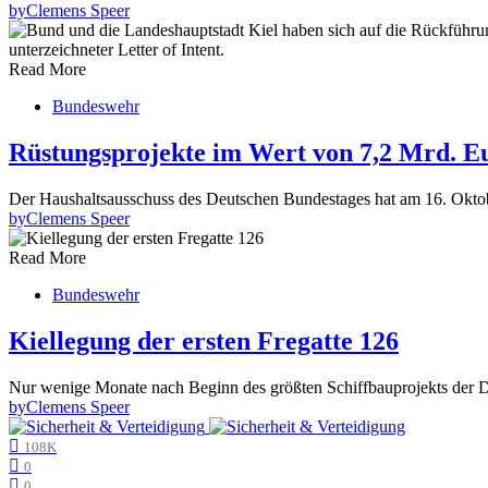
by
Clemens Speer
Read More
Bundeswehr
Rüstungsprojekte im Wert von 7,2 Mrd. E
Der Haushaltsausschuss des Deutschen Bundestages hat am 16. Okt
by
Clemens Speer
Read More
Bundeswehr
Kiellegung der ersten Fregatte 126
Nur wenige Monate nach Beginn des größten Schiffbauprojekts der D
by
Clemens Speer
108K
0
0