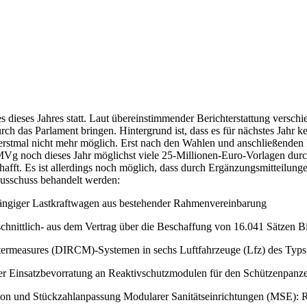
s dieses Jahres statt. Laut übereinstimmender Berichterstattung versc
 das Parlament bringen. Hintergrund ist, dass es für nächstes Jahr ke
nn erstmal nicht mehr möglich. Erst nach den Wahlen und anschließende
MVg noch dieses Jahr möglichst viele 25-Millionen-Euro-Vorlagen durc
afft. Es ist allerdings noch möglich, dass durch Ergänzungsmitteilung
usschuss behandelt werden:
gängiger Lastkraftwagen aus bestehender Rahmenvereinbarung
chnittlich- aus dem Vertrag über die Beschaffung von 16.041 Sätzen Bi
ntermeasures (DIRCM)-Systemen in sechs Luftfahrzeuge (Lfz) des Typ
ner Einsatzbevorratung an Reaktivschutzmodulen für den Schützenpa
n und Stückzahlanpassung Modularer Sanitätseinrichtungen (MSE): Ret