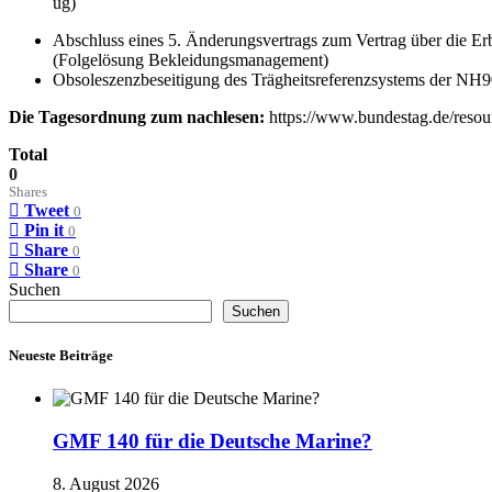
ug)
Abschluss eines 5. Änderungsvertrags zum Vertrag über die Er
(Folgelösung Bekleidungsmanagement)
Obsoleszenzbeseitigung des Trägheitsreferenzsystems der NH9
Die Tagesordnung zum nachlesen:
https://www.bundestag.de/res
Total
0
Shares
Tweet
0
Pin it
0
Share
0
Share
0
Suchen
Suchen
Neueste Beiträge
GMF 140 für die Deutsche Marine?
8. August 2026