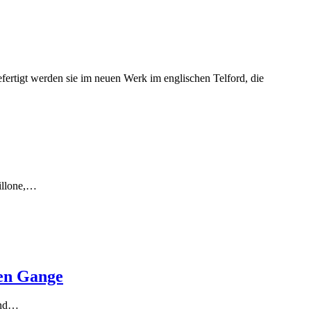
aillone,…
len Gange
 und…