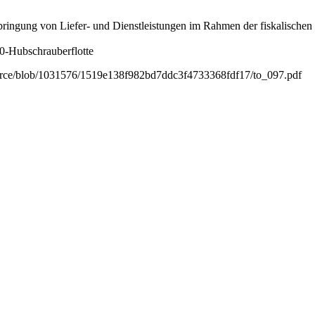
bringung von Liefer- und Dienstleistungen im Rahmen der fiskalischen
0-Hubschrauberflotte
ource/blob/1031576/1519e138f982bd7ddc3f4733368fdf17/to_097.pdf