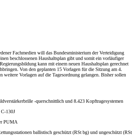
hiedener Fachmedien will das Bundesministerium der Verteidigung
inen beschlossenen Haushaltsplan gibt und somit ein vorläufiger
n Regierungsbildung kann mit einem neuen Haushaltsplan gerechnet
hbringen. Von den geplanten 15 Vorlagen für die Sitzung am 4.
en weitere Vorlagen auf die Tagesordnung gelangen. Bisher sollen
ldverstärkerbrille -querschnittlich und 8.423 Kopftragesystemen
s C-130J
nzer PUMA
tungsstationen ballistisch geschützt (RSt bg) und ungeschützt (RSt