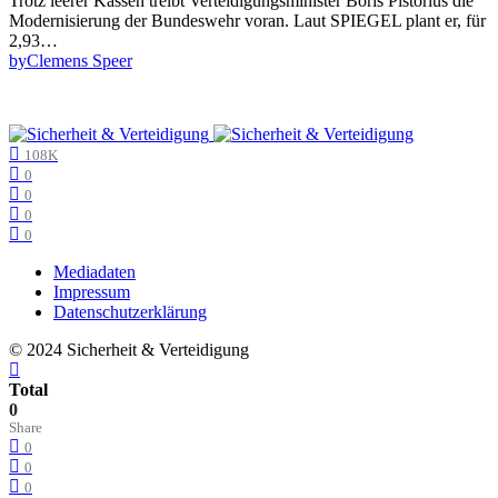
Trotz leerer Kassen treibt Verteidigungsminister Boris Pistorius die
Modernisierung der Bundeswehr voran. Laut SPIEGEL plant er, für
2,93…
by
Clemens Speer
108K
0
0
0
0
Mediadaten
Impressum
Datenschutzerklärung
© 2024 Sicherheit & Verteidigung
Total
0
Share
0
0
0