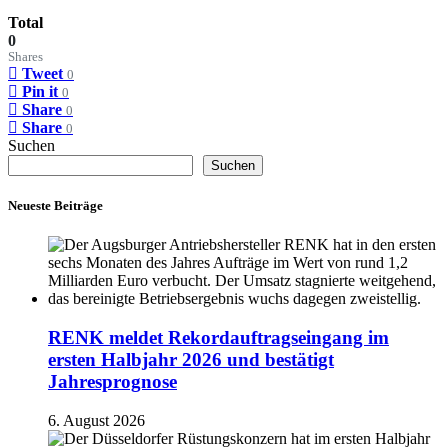
Total
0
Shares
Tweet
0
Pin it
0
Share
0
Share
0
Suchen
Suchen
Neueste Beiträge
RENK meldet Rekordauftragseingang im
ersten Halbjahr 2026 und bestätigt
Jahresprognose
6. August 2026