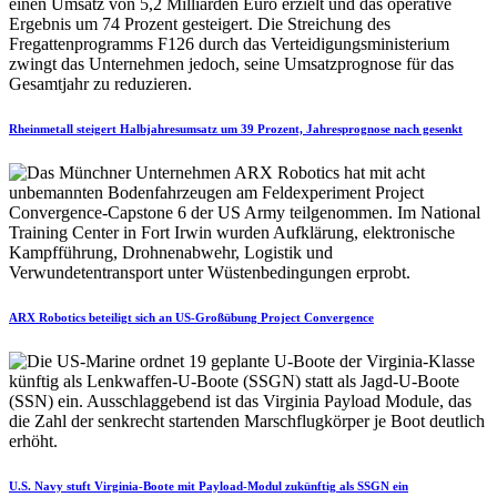
Rheinmetall steigert Halbjahresumsatz um 39 Prozent, Jahresprognose nach gesenkt
ARX Robotics beteiligt sich an US-Großübung Project Convergence
U.S. Navy stuft Virginia-Boote mit Payload-Modul zukünftig als SSGN ein