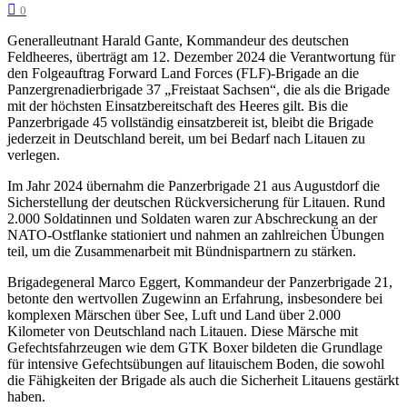
0
Generalleutnant Harald Gante, Kommandeur des deutschen
Feldheeres, überträgt am 12. Dezember 2024 die Verantwortung für
den Folgeauftrag Forward Land Forces (FLF)-Brigade an die
Panzergrenadierbrigade 37 „Freistaat Sachsen“, die als die Brigade
mit der höchsten Einsatzbereitschaft des Heeres gilt. Bis die
Panzerbrigade 45 vollständig einsatzbereit ist, bleibt die Brigade
jederzeit in Deutschland bereit, um bei Bedarf nach Litauen zu
verlegen.
Im Jahr 2024 übernahm die Panzerbrigade 21 aus Augustdorf die
Sicherstellung der deutschen Rückversicherung für Litauen. Rund
2.000 Soldatinnen und Soldaten waren zur Abschreckung an der
NATO-Ostflanke stationiert und nahmen an zahlreichen Übungen
teil, um die Zusammenarbeit mit Bündnispartnern zu stärken.
Brigadegeneral Marco Eggert, Kommandeur der Panzerbrigade 21,
betonte den wertvollen Zugewinn an Erfahrung, insbesondere bei
komplexen Märschen über See, Luft und Land über 2.000
Kilometer von Deutschland nach Litauen. Diese Märsche mit
Gefechtsfahrzeugen wie dem GTK Boxer bildeten die Grundlage
für intensive Gefechtsübungen auf litauischem Boden, die sowohl
die Fähigkeiten der Brigade als auch die Sicherheit Litauens gestärkt
haben.