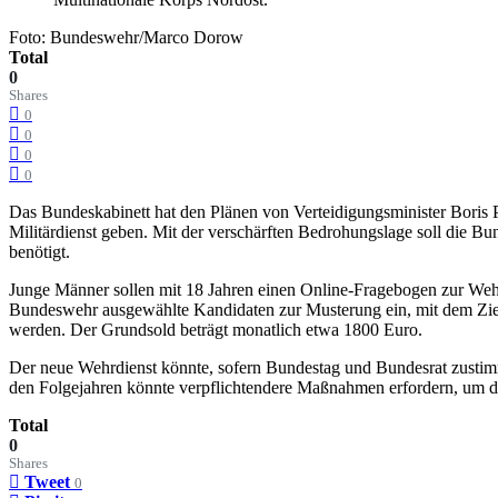
Foto: Bundeswehr/Marco Dorow
Total
0
Shares
0
0
0
0
Das Bundeskabinett hat den Plänen von Verteidigungsminister Boris Pi
Militärdienst geben. Mit der verschärften Bedrohungslage soll die B
benötigt.
Junge Männer sollen mit 18 Jahren einen Online-Fragebogen zur Wehrdi
Bundeswehr ausgewählte Kandidaten zur Musterung ein, mit dem Ziel,
werden. Der Grundsold beträgt monatlich etwa 1800 Euro.
Der neue Wehrdienst könnte, sofern Bundestag und Bundesrat zustimmen
den Folgejahren könnte verpflichtendere Maßnahmen erfordern, um d
Total
0
Shares
Tweet
0