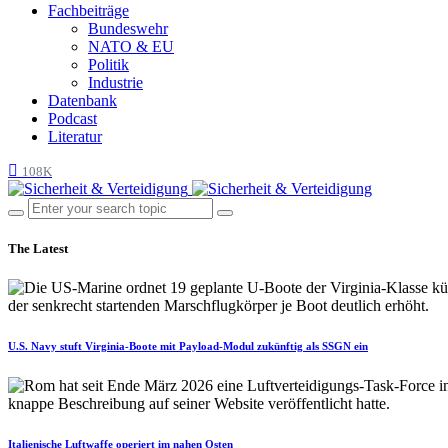
Fachbeiträge
Bundeswehr
NATO & EU
Politik
Industrie
Datenbank
Podcast
Literatur
108K
The Latest
U.S. Navy stuft Virginia-Boote mit Payload-Modul zukünftig als SSGN ein
Italienische Luftwaffe operiert im nahen Osten