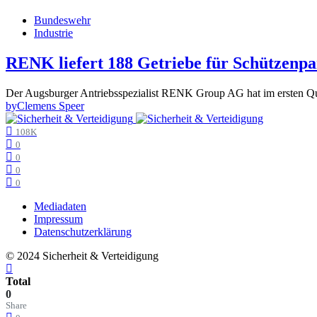
Bundeswehr
Industrie
RENK liefert 188 Getriebe für Schützenp
Der Augsburger Antriebsspezialist RENK Group AG hat im ersten 
by
Clemens Speer
108K
0
0
0
0
Mediadaten
Impressum
Datenschutzerklärung
© 2024 Sicherheit & Verteidigung
Total
0
Share