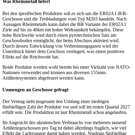
Was Rheinmetall liefert
Bei den spezifischen Produkten soll es sich um die ER02A1-B/B-
Geschosse und die Treibladungen vom Typ M203 handeln. Nach
Aussagen Rheinmetalls kann dabei die BB Variante der ER02A1
Ziele auf bis zu 40km mit hoher Wirksamkeit bekämpfen. Diese
hohe Reichweite wird durch einen pyrotechnischen Satz am
Geschossboden ermöglicht, der beim Abschuss aktiviert wird.
Durch dessen Entwicklung von Verbrennungsgasen wird der
Unterdruck hinter dem Geschoss verringert, was einen positiven
Effekt auf die Reichweite hat.
Beide Produkte werden wohl bereits bei einer Vielzahl von NATO-
Nationen verwendet und können aus diversen 155mm-
Artilleriesystemen abgefeuert werden kann.
Unmengen an Geschosse gefragt
Der Vertrag sieht insgesamt den Umfang einer niedrigen
fünfstelligen Zahl der Produkte vor und soll im ersten Quartal 2027
erfüllt sein. Die Produktion ist laut Rheinmetall schon angelaufen.
Im Angesicht des ukrainischen Verbrauchs von mehreren tausend
Artilleriegeschossen pro Tag ist dabei allerdings fraglich, wie viel
Effekt die Lieferungen damit haben werden. Niedrige fünfstellige