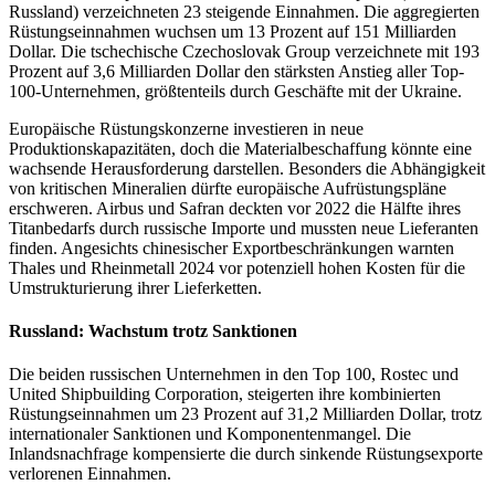
Russland) verzeichneten 23 steigende Einnahmen. Die aggregierten
Rüstungseinnahmen wuchsen um 13 Prozent auf 151 Milliarden
Dollar. Die tschechische Czechoslovak Group verzeichnete mit 193
Prozent auf 3,6 Milliarden Dollar den stärksten Anstieg aller Top-
100-Unternehmen, größtenteils durch Geschäfte mit der Ukraine.
Europäische Rüstungskonzerne investieren in neue
Produktionskapazitäten, doch die Materialbeschaffung könnte eine
wachsende Herausforderung darstellen. Besonders die Abhängigkeit
von kritischen Mineralien dürfte europäische Aufrüstungspläne
erschweren. Airbus und Safran deckten vor 2022 die Hälfte ihres
Titanbedarfs durch russische Importe und mussten neue Lieferanten
finden. Angesichts chinesischer Exportbeschränkungen warnten
Thales und Rheinmetall 2024 vor potenziell hohen Kosten für die
Umstrukturierung ihrer Lieferketten.
Russland: Wachstum trotz Sanktionen
Die beiden russischen Unternehmen in den Top 100, Rostec und
United Shipbuilding Corporation, steigerten ihre kombinierten
Rüstungseinnahmen um 23 Prozent auf 31,2 Milliarden Dollar, trotz
internationaler Sanktionen und Komponentenmangel. Die
Inlandsnachfrage kompensierte die durch sinkende Rüstungsexporte
verlorenen Einnahmen.