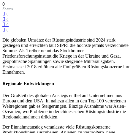
0
Shares
0
0
0
0
Die globalen Umsätze der Rüstungsindustrie sind 2024 stark
gestiegen und erreichten laut SIPRI die höchste jemals verzeichnete
Summe. Als Treiber nennt das Stockholmer
Friedensforschungsinstitut die Kriege in der Ukraine und Gaza,
geopolitische Spannungen sowie steigende Militärausgaben.
Erstmals seit 2018 erhöhten alle fünf größten Rüstungskonzerne ihre
Einnahmen.
Regionale Entwicklungen
Der Großteil des globalen Anstiegs entfiel auf Unternehmen aus
Europa und den USA. In nahezu allen in den Top 100 vertretenen
Weltregionen gab es Steigerungen. Einzige Ausnahme war Asien-
Ozeanien, wo Probleme in der chinesischen Rüstungsindustrie die
Regionaleinnahmen drückten.
Der Einnahmeanstieg veranlasste viele Rüstungskonzerne,
Produktionslinien auszubauen, Anlagen zu vergrößern, neue