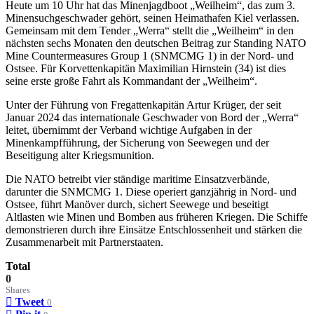
Heute um 10 Uhr hat das Minenjagdboot „Weilheim“, das zum 3.
Minensuchgeschwader gehört, seinen Heimathafen Kiel verlassen.
Gemeinsam mit dem Tender „Werra“ stellt die „Weilheim“ in den
nächsten sechs Monaten den deutschen Beitrag zur Standing NATO
Mine Countermeasures Group 1 (SNMCMG 1) in der Nord- und
Ostsee. Für Korvettenkapitän Maximilian Hirnstein (34) ist dies
seine erste große Fahrt als Kommandant der „Weilheim“.
Unter der Führung von Fregattenkapitän Artur Krüger, der seit
Januar 2024 das internationale Geschwader von Bord der „Werra“
leitet, übernimmt der Verband wichtige Aufgaben in der
Minenkampfführung, der Sicherung von Seewegen und der
Beseitigung alter Kriegsmunition.
Die NATO betreibt vier ständige maritime Einsatzverbände,
darunter die SNMCMG 1. Diese operiert ganzjährig in Nord- und
Ostsee, führt Manöver durch, sichert Seewege und beseitigt
Altlasten wie Minen und Bomben aus früheren Kriegen. Die Schiffe
demonstrieren durch ihre Einsätze Entschlossenheit und stärken die
Zusammenarbeit mit Partnerstaaten.
Total
0
Shares
Tweet
0