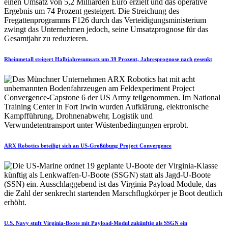
Rheinmetall steigert Halbjahresumsatz um 39 Prozent, Jahresprognose nach gesenkt
ARX Robotics beteiligt sich an US-Großübung Project Convergence
U.S. Navy stuft Virginia-Boote mit Payload-Modul zukünftig als SSGN ein