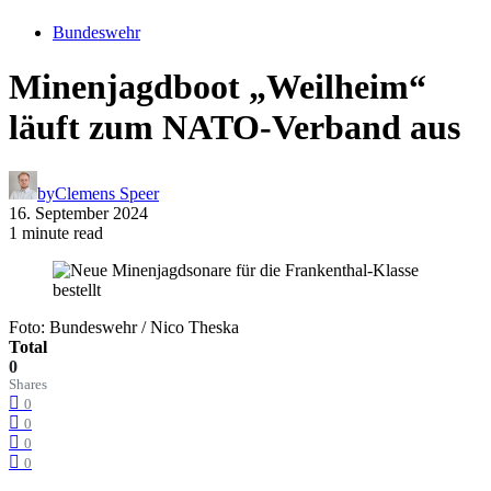
Bundeswehr
Minenjagdboot „Weilheim“
läuft zum NATO-Verband aus
by
Clemens Speer
16. September 2024
1 minute read
Foto: Bundeswehr / Nico Theska
Total
0
Shares
0
0
0
0