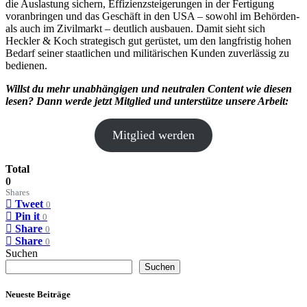
die Auslastung sichern, Effizienzsteigerungen in der Fertigung
voranbringen und das Geschäft in den USA – sowohl im Behörden-
als auch im Zivilmarkt – deutlich ausbauen. Damit sieht sich
Heckler & Koch strategisch gut gerüstet, um den langfristig hohen
Bedarf seiner staatlichen und militärischen Kunden zuverlässig zu
bedienen.
Willst du mehr unabhängigen und neutralen Content wie diesen
lesen? Dann werde jetzt Mitglied und unterstütze unsere Arbeit:
Mitglied werden
Total
0
Shares
Tweet
0
Pin it
0
Share
0
Share
0
Suchen
Suchen
Neueste Beiträge