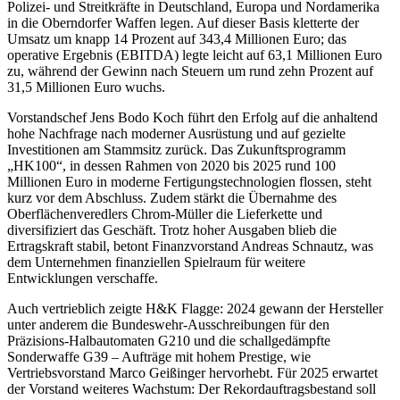
Polizei- und Streitkräfte in Deutschland, Europa und Nordamerika
in die Oberndorfer Waffen legen. Auf dieser Basis kletterte der
Umsatz um knapp 14 Prozent auf 343,4 Millionen Euro; das
operative Ergebnis (EBITDA) legte leicht auf 63,1 Millionen Euro
zu, während der Gewinn nach Steuern um rund zehn Prozent auf
31,5 Millionen Euro wuchs.
Vorstandschef Jens Bodo Koch führt den Erfolg auf die anhaltend
hohe Nachfrage nach moderner Ausrüstung und auf gezielte
Investitionen am Stammsitz zurück. Das Zukunftsprogramm
„HK100“, in dessen Rahmen von 2020 bis 2025 rund 100
Millionen Euro in moderne Fertigungstechnologien flossen, steht
kurz vor dem Abschluss. Zudem stärkt die Übernahme des
Oberflächenveredlers Chrom-Müller die Lieferkette und
diversifiziert das Geschäft. Trotz hoher Ausgaben blieb die
Ertragskraft stabil, betont Finanzvorstand Andreas Schnautz, was
dem Unternehmen finanziellen Spielraum für weitere
Entwicklungen verschaffe.
Auch vertrieblich zeigte H&K Flagge: 2024 gewann der Hersteller
unter anderem die Bundeswehr-Ausschreibungen für den
Präzisions-Halbautomaten G210 und die schallgedämpfte
Sonderwaffe G39 – Aufträge mit hohem Prestige, wie
Vertriebsvorstand Marco Geißinger hervorhebt. Für 2025 erwartet
der Vorstand weiteres Wachstum: Der Rekordauftragsbestand soll