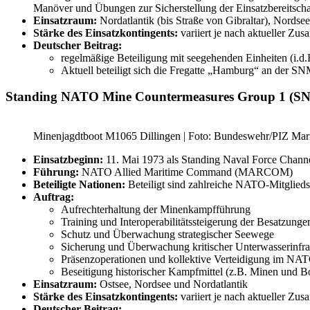
Manöver und Übungen zur Sicherstellung der Einsatzbereitscha
Einsatzraum:
Nordatlantik (bis Straße von Gibraltar), Nordsee
Stärke des Einsatzkontingents:
variiert je nach aktueller Zu
Deutscher Beitrag:
regelmäßige Beteiligung mit seegehenden Einheiten (i.d
Aktuell beteiligt sich die Fregatte „Hamburg“ an der SN
Standing NATO Mine Countermeasures Group 1 (
Minenjagdtboot M1065 Dillingen | Foto: Bundeswehr/PIZ Mar
Einsatzbeginn:
11. Mai 1973 als Standing Naval Force Cha
Führung:
NATO Allied Maritime Command (MARCOM)
Beteiligte Nationen:
Beteiligt sind zahlreiche NATO-Mitgliedst
Auftrag:
Aufrechterhaltung der Minenkampfführung
Training und Interoperabilitätssteigerung der Besatzunge
Schutz und Überwachung strategischer Seewege
Sicherung und Überwachung kritischer Unterwasserinfra
Präsenzoperationen und kollektive Verteidigung im N
Beseitigung historischer Kampfmittel (z.B. Minen und 
Einsatzraum:
Ostsee, Nordsee und Nordatlantik
Stärke des Einsatzkontingents:
variiert je nach aktueller Z
Deutscher Beitrag: