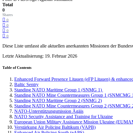
Total
0
Shares
0
0
0
0
Diese Liste umfasst alle aktuellen anerkannten Missionen der Bundes
Letzte Aktualisierung: 19. Februar 2026
Table of Contents
Enhanced Forward Presence Litauen (eFP Litauen) & enhanced
Baltic Sentry
Standing NATO Maritime Group 1 (SNMG 1)
Standing NATO Mine Countermeasures Group 1 (SNMCMG 
Standing NATO Maritime Group 2 (SNMG 2)
Standing NATO Mine Countermeasures Group 2 (SNMCMG 
NATO-Unterstützungsmission Ägäis
NATO Security Assistance and Training for Ukraine
European Union Military Assistance Mission Ukraine (EUM
Verstärkung Air Policing Baltikum (VAPB)
Enhanced Air Policing South (eAPS)