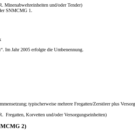
d.R. Minenabwehreinheiten und/oder Tender)
an der SNMCMG 1.
k
“. Im Jahr 2005 erfolgte die Umbenennung.
usammensetzung; typischerweise mehrere Fregatten/Zerstörer plus Verso
.R. Fregatten, Korvetten und/oder Versorgungseinheiten)
SNMCMG 2)