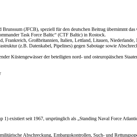
d Brunssum (JFCB), speziell für den deutschen Beitrag übernimmt d
Commander Task Force Baltic“ (CTF Baltic) in Rostock.
, Frankreich, Großbritannien, Italien, Lettland, Litauen, Niederland
struktur (z.B. Datenkabel, Pipelines) gegen Sabotage sowie Abschreck
nder Küstengewässer der beteiligten nord- und osteuropäischen Staate
r
 existiert seit 1967, ursprünglich als „Standing Naval Force Atlan
 militärische Abschreckung, Embargokontrollen, Such- und Rettungsop