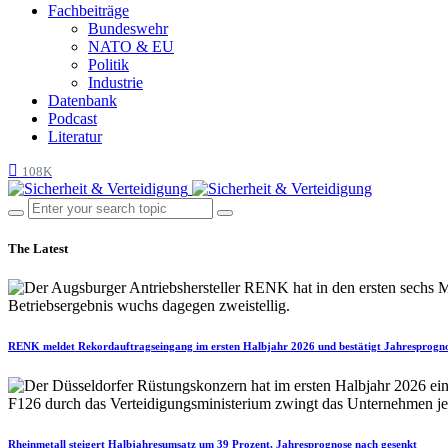
Fachbeiträge
Bundeswehr
NATO & EU
Politik
Industrie
Datenbank
Podcast
Literatur
108K
The Latest
RENK meldet Rekordauftragseingang im ersten Halbjahr 2026 und bestätigt Jahresprogn
Rheinmetall steigert Halbjahresumsatz um 39 Prozent, Jahresprognose nach gesenkt