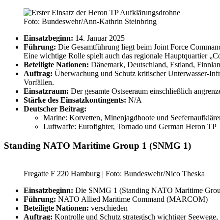
Foto: Bundeswehr/Ann-Kathrin Steinbring
Einsatzbeginn:
14. Januar 2025
Führung:
Die Gesamtführung liegt beim Joint Force Comman
Eine wichtige Rolle spielt auch das regionale Hauptquartier „
Beteiligte Nationen:
Dänemark, Deutschland, Estland, Finnland
Auftrag:
Überwachung und Schutz kritischer Unterwasser-Infra
Vorfällen.
Einsatzraum:
Der gesamte Ostseeraum einschließlich angrenze
Stärke des Einsatzkontingents:
N/A
Deutscher Beitrag:
Marine: Korvetten, Minenjagdboote und Seefernaufkläre
Luftwaffe: Eurofighter, Tornado und German Heron TP
Standing NATO Maritime Group 1 (SNMG 1)
Fregatte F 220 Hamburg | Foto: Bundeswehr/Nico Theska
Einsatzbeginn:
Die SNMG 1 (Standing NATO Maritime Group 1)
Führung:
NATO Allied Maritime Command (MARCOM)
Beteiligte Nationen:
verschieden
Auftrag:
Kontrolle und Schutz strategisch wichtiger Seewege,