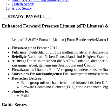
Eastern Sentry
Arctic Sentry
___STEADY_PAYWALL___
Enhanced Forward Presence Litauen (eFP Litauen) &
Leopard 2 & SPz Puma in Litauen | Foto: Bundeswehr/Marco
Einsatzbeginn:
Februar 2017
Führung:
Deutschland führt die multinationale eFP Battlegrou
Beteiligte Nationen:
Neben Deutschland sind Belgien, Frankre
Auftrag:
Die Mission sichert die NATO-Ostflanke, dient der 
Zusammenarbeit, gemeinsame Ausbildung und Übung.
Einsatzraum:
Litauen / Eine Verlegung in andere baltische Sta
Stärke des Einsatzkontingents:
Die Battlegroup umfasst der
Deutscher Beitrag:
Battlegroup mit mechanisierten und infanteristischen Kräf
Forward Command Element (FCE) für die enhanced Vigil
Standorte:
Rukla
Baltic Sentry