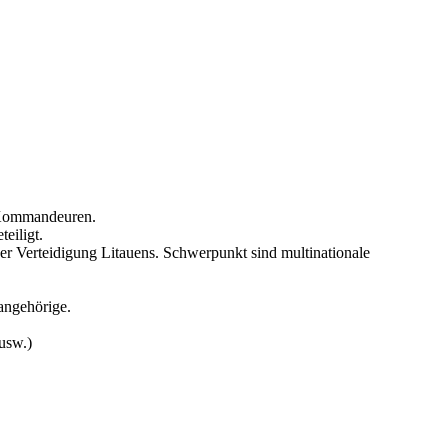
n Kommandeuren.
eiligt.
 Verteidigung Litauens. Schwerpunkt sind multinationale
rangehörige.
 usw.)