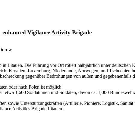
 enhanced Vigilance Activity Brigade
 Dorow
p in Litauen. Die Führung vor Ort rotiert halbjährlich unter deutsche
ich, Kroatien, Luxemburg, Niederlande, Norwegen, und Tschechien bet
Abschreckung gegenüber Bedrohungen von außen und gegebenenfalls der
aten oder nach Polen ist möglich.
zeit etwa 1,600 Soldatinnen und Soldaten, davon ca. 1,000 Bundesweh
ten sowie Unterstützungskräften (Artillerie, Pioniere, Logistik, Sanität
ance Activities Brigade Litauen.