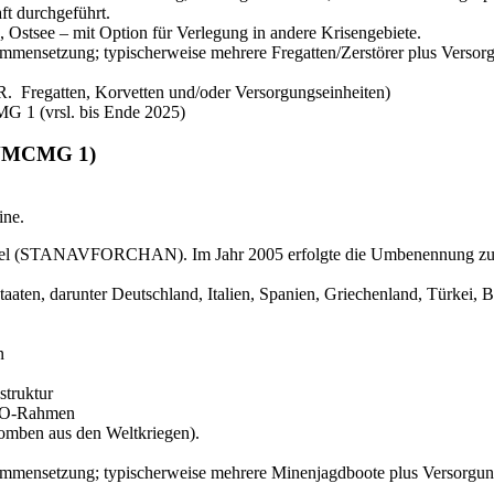
ft durchgeführt.
, Ostsee – mit Option für Verlegung in andere Krisengebiete.
sammensetzung; typischerweise mehrere Fregatten/Zerstörer plus Verso
.R. Fregatten, Korvetten und/oder Versorgungseinheiten)
MG 1 (vrsl. bis Ende 2025)
SNMCMG 1)
ine.
nnel (STANAVFORCHAN). Im Jahr 2005 erfolgte die Umbenennung zur
aaten, darunter Deutschland, Italien, Spanien, Griechenland, Türkei, 
n
struktur
ATO-Rahmen
Bomben aus den Weltkriegen).
usammensetzung; typischerweise mehrere Minenjagdboote plus Versorgu