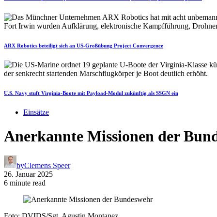
ARX Robotics beteiligt sich an US-Großübung Project Convergence
U.S. Navy stuft Virginia-Boote mit Payload-Modul zukünftig als SSGN ein
Einsätze
Anerkannte Missionen der Bun
by
Clemens Speer
26. Januar 2025
6 minute read
Foto: DVIDS/Sgt. Agustin Montanez