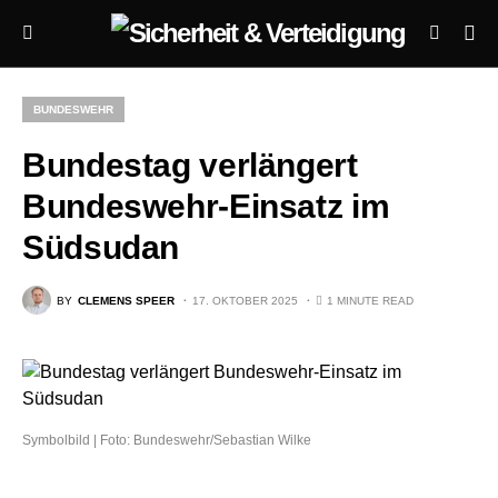
BUNDESWEHR
Bundestag verlängert
Bundeswehr-Einsatz im
Südsudan
BY
CLEMENS SPEER
17. OKTOBER 2025
1 MINUTE READ
Symbolbild | Foto: Bundeswehr/Sebastian Wilke